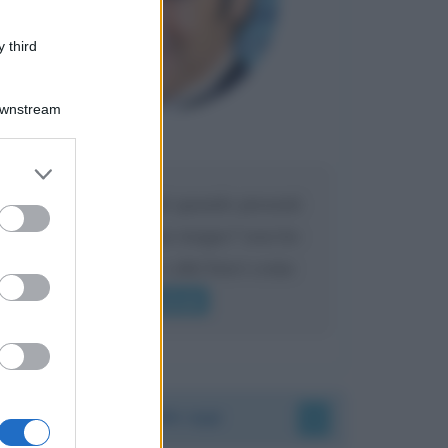
 third
Downstream
Maria
DA:
er and store
to grant or
Caro Liorni perché quando presenti
ed purposes
l'eredità urli sempre troppo? non ho
mai sentito Mike o altri bravi come
lui gridare
Leggi di più
Accadde oggi