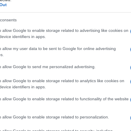
Out
F HITLER COME CANCELLIERE
consents
a come cancelliere tedesco.
o allow Google to enable storage related to advertising like cookies on
LA BIOGRAFIA
evice identifiers in apps.
dolf Hitler
o allow my user data to be sent to Google for online advertising
s.
l'anno 1889
to allow Google to send me personalized advertising.
o allow Google to enable storage related to analytics like cookies on
ETTI "FATTI DI MAYERLING"
evice identifiers in apps.
l trono dell'Impero austro-ungarico, arciduca Rodolfo viene
mante, la baronessina Maria Vetsera.
o allow Google to enable storage related to functionality of the website
LA BIOGRAFIA
lfo d'Asburgo
o allow Google to enable storage related to personalization.
o allow Google to enable storage related to security, including