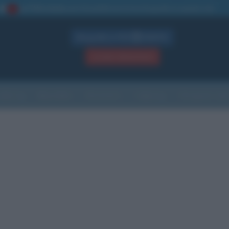
La TUA storia
: perché pubblicare la tua biografia su questo sito
1
Biografie in PDF
GRATIS
ACCEDI / REGISTRATI
Indice
Newsletter
Ricorrenze
Cultura
Che giorno sarà