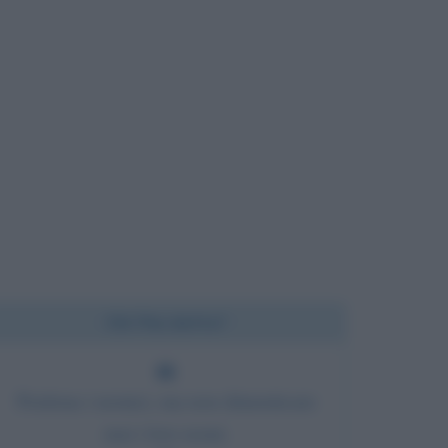
Chi l'ha detto?
Perdona i nemici, ma non dimenticare
mai i loro nomi.