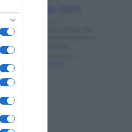
7 agosto 1974
52 ANNI FA
Camminando su una fune, Philippe Petit
compie la sua celebre traversata delle Twin
Towers a New York.
LEGGI LA BIOGRAFIA
Philippe Petit