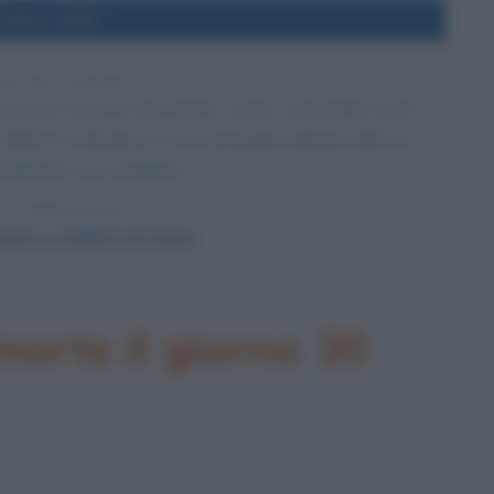
l'anno 2002
TO DI COGNE
avviene l'omicidio di Samuele Lorenzi, un bambino di tre
l'inizio individuata come principale indiziata dell'atto,
'altissima eco mediatica.
 L'ARTICOLO
ni e il delitto di Cogne
orte il giorno 30