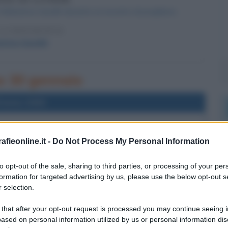
il Mahatma Gandhi durante un incontro di preghiera.
LA BIOGRAFIA
atma Gandhi
rno 30 gennaio
l'anno 2003
TRIMONI OMOSESSUALI IN BELGIO
fieonline.it -
Do Not Process My Personal Information
egale al matrimonio omosessuale.
 L'ARTICOLO
to opt-out of the sale, sharing to third parties, or processing of your per
e sull'omosessualità
formation for targeted advertising by us, please use the below opt-out s
 selection.
 that after your opt-out request is processed you may continue seeing i
l'anno 1969
ased on personal information utilized by us or personal information dis