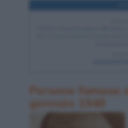
Nel
DELIT
A Montroz, frazione di Cogne in Valle d'Aosta, 
anni. La mamma Annamaria Franzoni viene fin dal
che assumerà un
LEGGI
Annamaria Franzo
Persone famose m
gennaio 1948