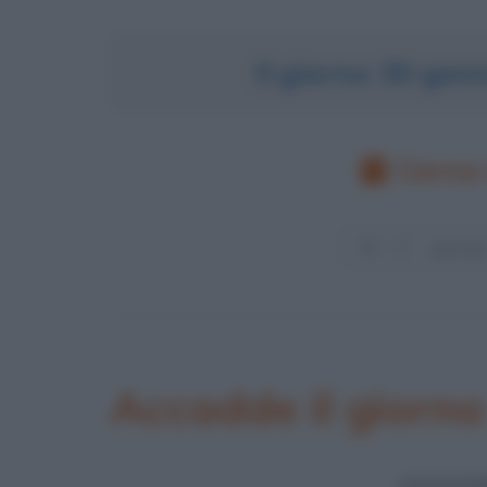
Il giorno 30 ge
Cerca 
Accadde il giorn
ASSASSI