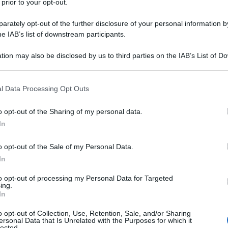
 prior to your opt-out.
 IN PUBBLICO DEI BEATLES
rately opt-out of the further disclosure of your personal information by
sato, sul tetto della Apple Records a Londra. E' la loro
he IAB’s list of downstream participants.
 L'evento viene interrotto dalla polizia.
tion may also be disclosed by us to third parties on the IAB’s List of 
 L'ARTICOLO
 that may further disclose it to other third parties.
oria dei Beatles
 that this website/app uses one or more Google services and may gath
l Data Processing Opt Outs
including but not limited to your visit or usage behaviour. You may click 
 to Google and its third-party tags to use your data for below specifi
o opt-out of the Sharing of my personal data.
l'anno 1945
ogle consent section.
In
ICO DI HITLER AL POPOLO TEDESCO
o opt-out of the Sale of my Personal Data.
l suo ultimo discorso al popolo tedesco.
In
LA BIOGRAFIA
to opt-out of processing my Personal Data for Targeted
ing.
dolf Hitler
In
o opt-out of Collection, Use, Retention, Sale, and/or Sharing
ersonal Data that Is Unrelated with the Purposes for which it
l'anno 1933
lected.