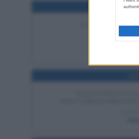
Nel
authenti
DECAPITAZIONE DI 
Re Carlo I d'Ing
LEGGI 
Car
Nel
PRIMA RAPPRESENTAZ
Romeo e Giulietta di William Shakes
LEGGI
Rome