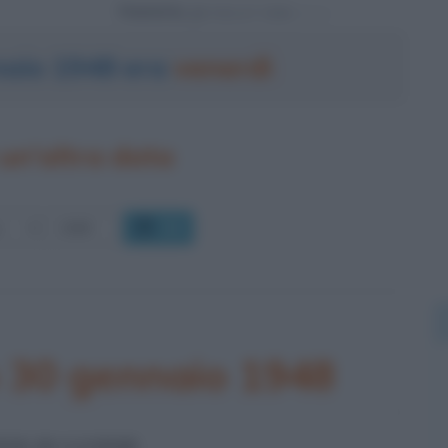
Powered by
nnaio 1948 era
venerdì
un'altra data
OK
o 30 gennaio 1948
NIO DI GANDHI