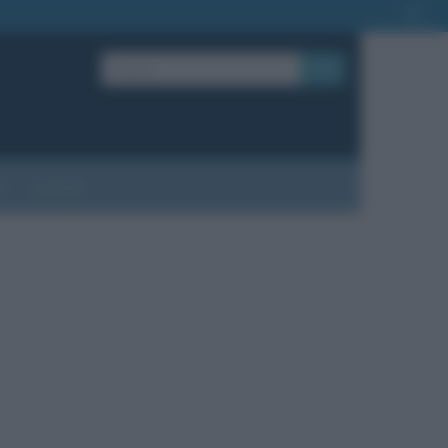
OK
?
Contatti