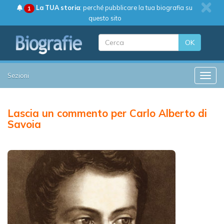
La TUA storia
: perché pubblicare la tua biografia su
1
questo sito
OK
Sezioni
Toggle
Lascia un commento per Carlo Alberto di
Savoia