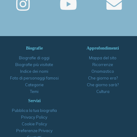
Biografie
Approfondimenti
Biografie di oggi
Mappa del sito
Biografie più visitate
Ricorrenze
Indice dei nomi
Onomastico
Foto di personaggi famosi
Che giorno era?
Categorie
Che giorno sarà?
Temi
Cultura
Servizi
Pubblica la tua biografia
Privacy Policy
Cookie Policy
Preferenze Privacy