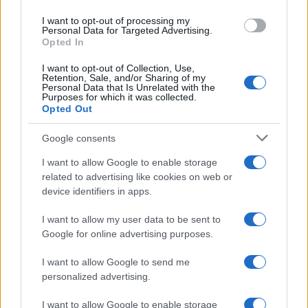
use your data for below specified purposes in below Google
I want to opt-out of processing my
consent section.
Personal Data for Targeted Advertising.
Opted In
I want to opt-out of Collection, Use,
Retention, Sale, and/or Sharing of my
Personal Data that Is Unrelated with the
Purposes for which it was collected.
Opted Out
Google consents
ALLENATORE DI CALCIO ITALIANO
I want to allow Google to enable storage
α
20 ottobre
1965
related to advertising like cookies on web or
device identifiers in apps.
Stefano Pioli nasce a Parma il 20 ottobre del 1965. Da
giovane promessa del calcio italiano, la cui carriera si
I want to allow my user data to be sent to
incrina a causa di infortuni, ad allenatore di molte
Google for online advertising purposes.
squadre del campionato di Serie A e Serie B,...
I want to allow Google to send me
personalized advertising.
Leggi di più
Manda messaggio
I want to allow Google to enable storage