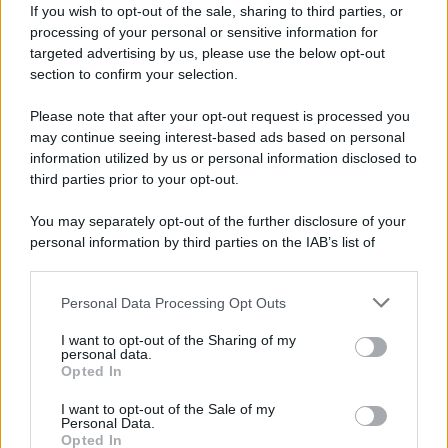
If you wish to opt-out of the sale, sharing to third parties, or
Paola Turani nasce a Sedrina (Bergamo) il 10 agosto
processing of your personal or sensitive information for
1987, sotto il segno zodiacale del Leone. La modella,
targeted advertising by us, please use the below opt-out
sfruttando il potente strumento dei social media, è
section to confirm your selection.
riuscita ad affermarsi come una delle più famose
fashion...
Please note that after your opt-out request is processed you
may continue seeing interest-based ads based on personal
information utilized by us or personal information disclosed to
Leggi di più
Manda messaggio
third parties prior to your opt-out.
You may separately opt-out of the further disclosure of your
Download PDF
personal information by third parties on the IAB’s list of
downstream participants.
Personal Data Processing Opt Outs
This information may also be disclosed by us to third parties
on the IAB’s List of Downstream Participants that may further
I want to opt-out of the Sharing of my
disclose it to other third parties.
personal data.
STEFANO PIOLI
Opted In
Please note that this website/app uses one or more Google
services and may gather and store information including but
I want to opt-out of the Sale of my
Personal Data.
not limited to your visit or usage behaviour. You may click to
Opted In
grant or deny consent to Google and its third-party tags to