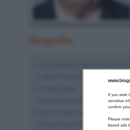
Biografia
Gli studi, gli esordi a Fininvest e in
Carlo Freccero e la rivoluzione di R
www.biogra
Gli anni 2000
If you wish 
Le posizioni politiche e le controver
sensitive in
confirm your
Libri di Carlo Freccero
Please note
Vita privata e curiosità
based ads b