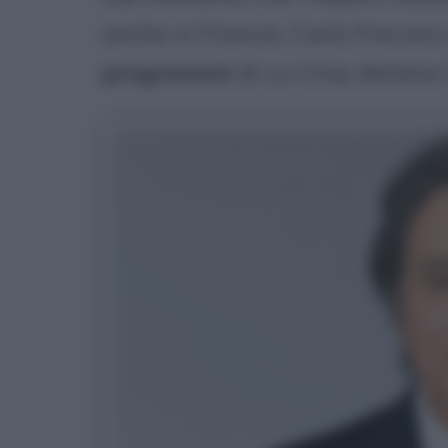
anche in Francia, Carlo Freccer
programmi
di
La Cinq
; detiene