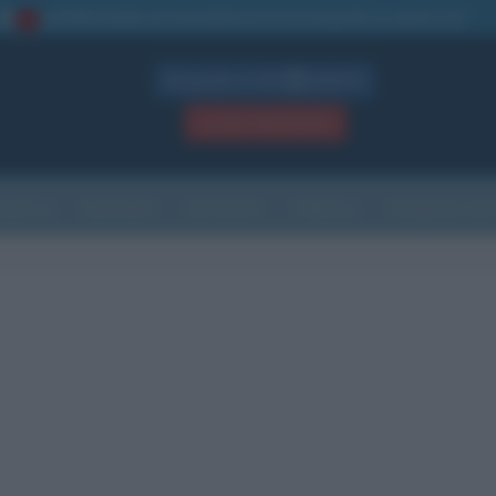
La TUA storia
: perché pubblicare la tua biografia su questo sito
1
Biografie in PDF
GRATIS
ACCEDI / REGISTRATI
Indice
Newsletter
Ricorrenze
Cultura
Che giorno sarà