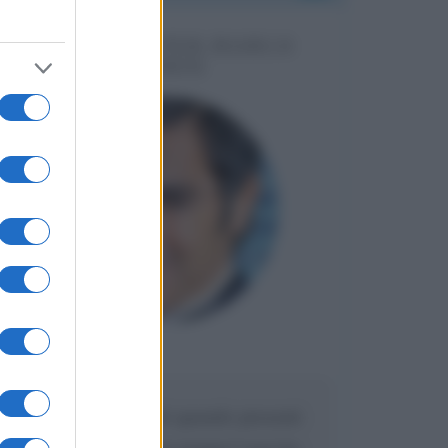
MESSAGGI PER MARCO
LIORNI
Maria
DA:
Caro Liorni perché quando presenti
l'eredità urli sempre troppo? non ho