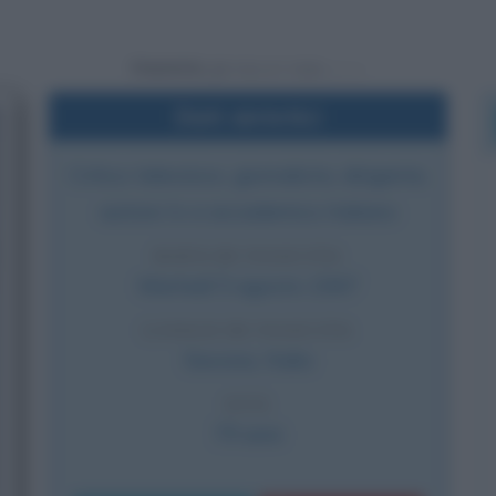
Powered by
Dati sintetici
Critico televisivo, giornalista, dirigente,
autore tv e accademico italiano
DATA DI NASCITA
Martedì
5 agosto
1947
LUOGO DI NASCITA
Savona
,
Italia
ETÀ
79 anni