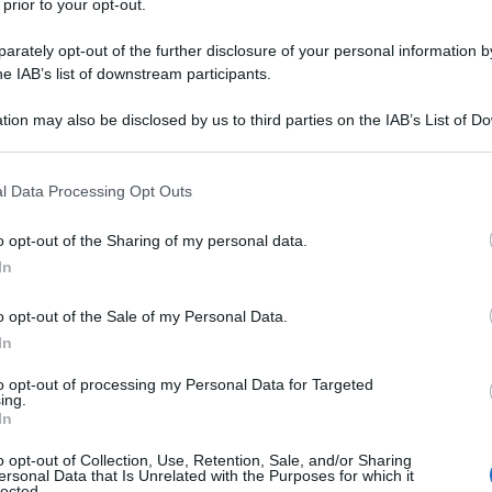
 prior to your opt-out.
rately opt-out of the further disclosure of your personal information by
he IAB’s list of downstream participants.
tion may also be disclosed by us to third parties on the IAB’s List of 
 that may further disclose it to other third parties.
l 5 agosto del 1947. È giornalista e
 that this website/app uses one or more Google services and may gath
l Data Processing Opt Outs
to nella propria carriera importanti
including but not limited to your visit or usage behaviour. You may click 
 to Google and its third-party tags to use your data for below specifi
 sia pubbliche che private nazionali.
o opt-out of the Sharing of my personal data.
ogle consent section.
In
 sovente salito agli onori delle
o opt-out of the Sale of my Personal Data.
pandemia
per le sue posizioni
In
quali sono i momenti salienti della
to opt-out of processing my Personal Data for Targeted
ing.
In
o opt-out of Collection, Use, Retention, Sale, and/or Sharing
ersonal Data that Is Unrelated with the Purposes for which it
lected.