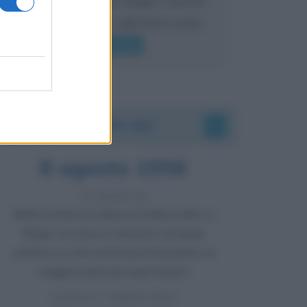
mai sentito Mike o altri bravi come
lui gridare
Leggi di più
Accadde oggi
8 agosto 1956
70 ANNI FA
Nella miniera di carbone di Marcinelle, in
Belgio, avviene un disastro nel quale
perdono la vita centinaia di lavoratori, la
maggior parte dei quali italiani.
LEGGI L'ARTICOLO