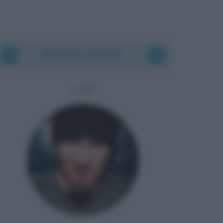
Biografie correlate
J-AX