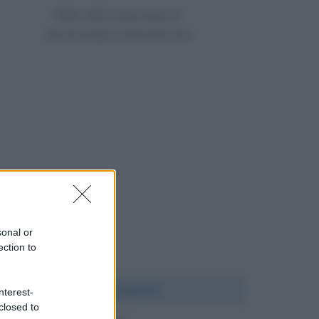
Nato nello stesso giorno
25 anni dopo Carlo Freccero
sonal or
ection to
Chi l'ha detto?
nterest-
closed to