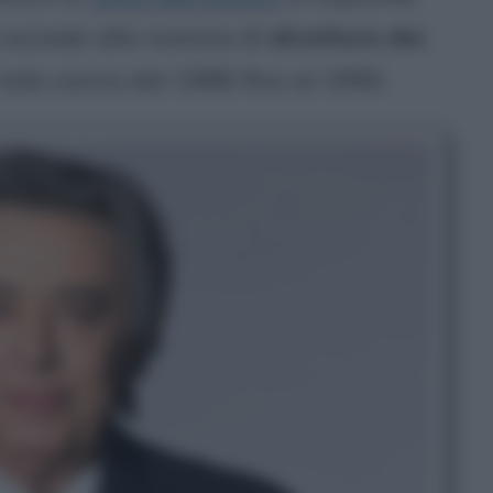
o accede alla nomina di
direttore dei
 tale carica dal 1986 fino al 1990.