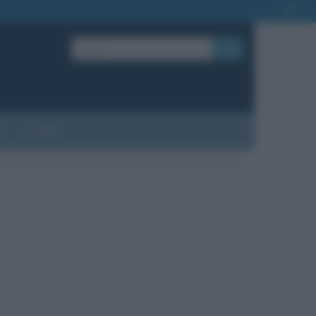
OK
?
Contatti