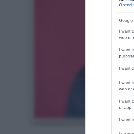
Opted 
Google 
I want t
web or d
I want t
purpose
I want 
I want t
web or d
I want t
or app.
I want t
C
I want t