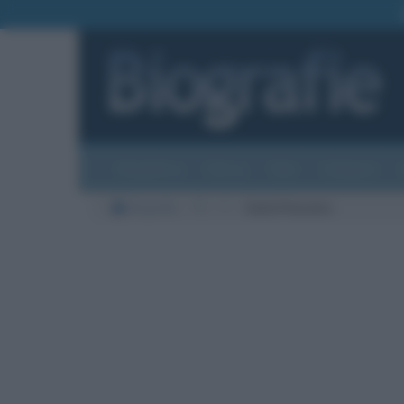
Biografie
Foto
Temi
Categorie
Biografie
TV
F
Carlo Freccero