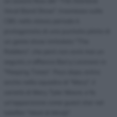
un autore fisso del "The Starland
Vocal Band Show", trasmesso sulla
CBS; nello stesso periodo è
protagonista di una puntata pilota di
un game show intitolato "The
Riddlers", che però non avrà mai un
seguito, e affianca Barry Levinson in
"Peeping Times". Poco dopo, entra
anche nella squadra di "Mary", il
varietà di Mary Tyler Moore, e fa
un'apparizione come guest star nel
telefilm "
Mork & Mindy
".