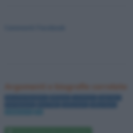
Commenti Facebook
Argomenti e biografie correlate
Raccontare Barzellette
Bill Murray
Le Interviste
Hugh Grant
Drew Barrymore
Bruce Willis
Danny Devito
Hillary Clinton
Conduttori TV
TV
David Letterman nelle opere letterarie