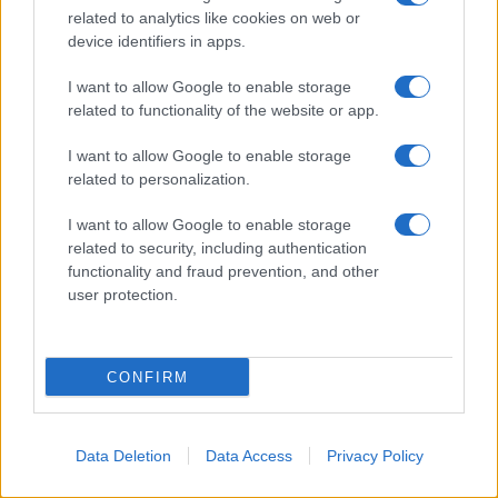
related to analytics like cookies on web or
Philippe Petit
device identifiers in apps.
I want to allow Google to enable storage
related to functionality of the website or app.
I want to allow Google to enable storage
related to personalization.
I want to allow Google to enable storage
related to security, including authentication
RICEVI GLI AGGIORNAMENTI
functionality and fraud prevention, and other
user protection.
Inserisci la tua migliore e-mail
CONFIRM
E-mail
OK
Data Deletion
Data Access
Privacy Policy