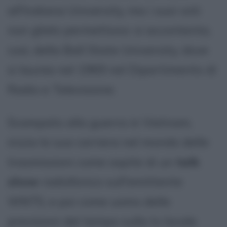
all'Indiana University, ma i suoi voti
non glielo permettono: si accontenta,
così, della Ball State University, dove
si laurea nel 1969 nel Dipartimento di
Radio e Televisione.
Scampato alla guerra in Vietnam,
inizia la sua carriera nel mondo delle
trasmissioni come ospite di un
talk
show
radiofonico sull'emittente
WNTS, e poi come uomo delle
previsioni del tempo sulla tv locale