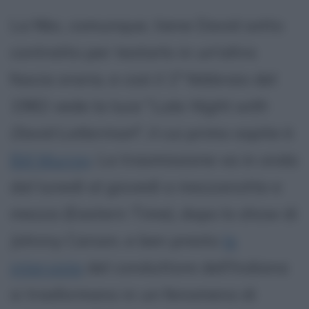
La Nbc, comunque, tiene David sotto
contratto per testarlo in un'altra
fascia oraria, e così il 1° febbraio del
1982 vede la luce "
Late Night with
David Letterman
", il cui primo ospite è
Bill Murray
. La trasmissione va in onda
dal lunedì al giovedì a mezzanotte e
mezza (Eastern Time), dopo lo show di
Johnny Carson, e ben presto
le
interviste
del conduttore dell'Indiana
si trasformano in un fenomeno di