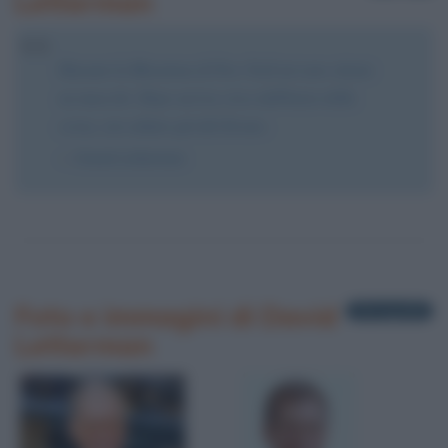
Letterman
Durante la Maratona di New York mi sono stirato
un muscolo. Dopo un'ora circa dall'inizio della
corsa, son saltato giù dal divano.
David Letterman
Foto e immagini di David
4 fotografie
Letterman