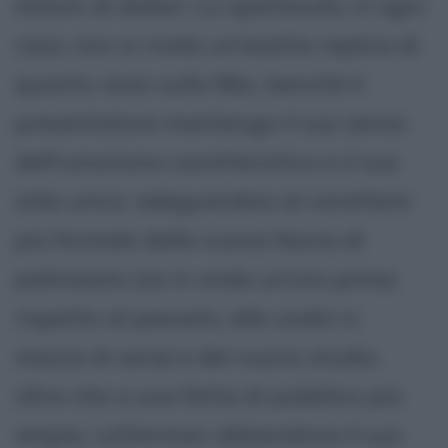
milioni di dollari. Lo spettacolo, in ogni
caso, non si rivela un'esatta replica di
quanto visto sulla Nbc, benché il
presentatore mantenga il suo senso
dell'umorismo caratteristico e il suo
stile unico: adeguandosi al carattere
più formale della nuova fascia di
palinsesto (va in onda un'ora prima
rispetto al passato, alle undici e
mezza di sera) e del nuovo studio,
oltre che a una fetta di pubblico più
ampia, Letterman abbandona il suo