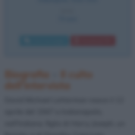
ETÀ
79 anni
Invia messaggio
Download PDF
Biografia
•
Il culto
dell'intervista
David Michael Letterman nasce il 12
aprile del 1947 a Indianapolis,
nell'Indiana, figlio di Harry Joseph, un