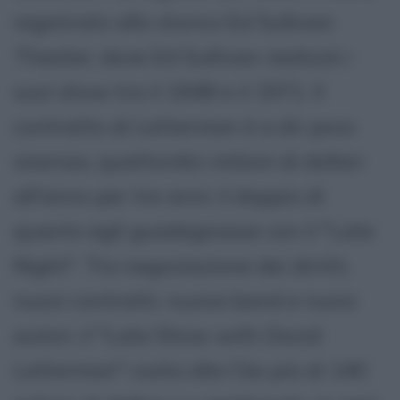
registrato allo storico Ed Sullivan
Theater, dove Ed Sullivan realizzò i
suoi show tra il 1948 e il 1971. Il
contratto di Letterman è a dir poco
oneroso, quattordici milioni di dollari
all'anno per tre anni: il doppio di
quanto egli guadagnasse con il "Late
Night". Tra negoziazione dei diritti,
nuovi contratti, nuova band e nuovi
autori, il "Late Show with David
Letterman" costa alla Cbs più di 140