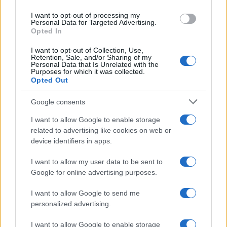
raggiungere.
use your data for below specified purposes in below Google
I want to opt-out of processing my
consent section.
Personal Data for Targeted Advertising.
Opted In
Chi l'ha detto
I want to opt-out of Collection, Use,
Retention, Sale, and/or Sharing of my
Personal Data that Is Unrelated with the
Purposes for which it was collected.
Opted Out
Google consents
Accadde oggi
I want to allow Google to enable storage
related to advertising like cookies on web or
device identifiers in apps.
7 agosto 1974
I want to allow my user data to be sent to
52 ANNI FA
Google for online advertising purposes.
Camminando su una fune, Philippe Petit compie la
I want to allow Google to send me
sua celebre traversata delle Twin Towers a New
personalized advertising.
York.
I want to allow Google to enable storage
LEGGI LA BIOGRAFIA