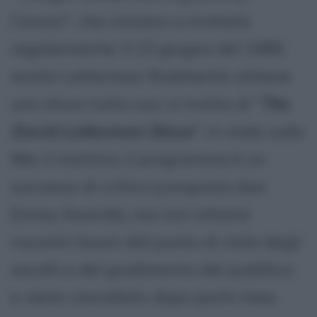
Carson", che iniziano a invitarlo
regolarmente. Il 23 giugno del 1980,
anche Letterman finalmente ottiene
uno show tutto suo: si tratta di "
The
David Letterman Show
", in onda sulla
Nbc il mattino; il programma è un
successo di critica (conquista due
Emmy Awards), ma non ottiene
riscontri buoni dal punto di vista degli
ascolti e del gradimento del pubblico,
e viene cancellato dopo pochi mesi.