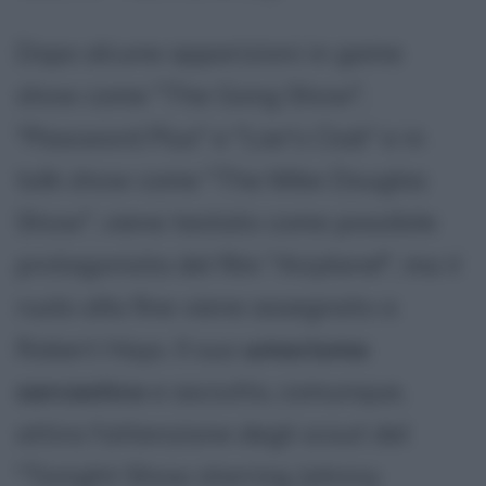
Dopo alcune apparizioni in game
show come "The Gong Show",
"Password Plus" e "Liar's Club" e in
talk show come "The Mike Douglas
Show", viene testato come possibile
protagonista del film "Airplane!", ma il
ruolo alla fine viene assegnato a
Robert Hays. Il suo
umorismo
sarcastico
e asciutto, comunque,
attira l'attenzione degli scout del
"Tonight Show starring Johnny