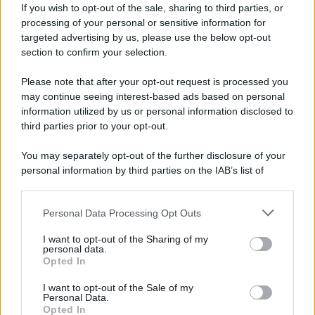
l'ha trovata.
If you wish to opt-out of the sale, sharing to third parties, or
processing of your personal or sensitive information for
targeted advertising by us, please use the below opt-out
section to confirm your selection.
Chi l'ha detto
Please note that after your opt-out request is processed you
may continue seeing interest-based ads based on personal
information utilized by us or personal information disclosed to
third parties prior to your opt-out.
You may separately opt-out of the further disclosure of your
Accadde oggi
personal information by third parties on the IAB’s list of
downstream participants.
8 agosto 1956
Personal Data Processing Opt Outs
This information may also be disclosed by us to third parties
on the IAB’s List of Downstream Participants that may further
70 ANNI FA
I want to opt-out of the Sharing of my
disclose it to other third parties.
personal data.
Nella miniera di carbone di Marcinelle, in Belgio,
Opted In
avviene un disastro nel quale perdono la vita
Please note that this website/app uses one or more Google
services and may gather and store information including but
centinaia di lavoratori, la maggior parte dei quali
I want to opt-out of the Sale of my
Personal Data.
not limited to your visit or usage behaviour. You may click to
italiani.
Opted In
grant or deny consent to Google and its third-party tags to