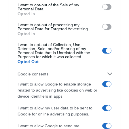
services and may gather and store information including but
I want to opt-out of the Sale of my
Personal Data.
not limited to your visit or usage behaviour. You may click to
Opted In
grant or deny consent to Google and its third-party tags to
Inserisci la tua migliore e-mail
use your data for below specified purposes in below Google
I want to opt-out of processing my
consent section.
Personal Data for Targeted Advertising.
E-mail
Opted In
OK
I want to opt-out of Collection, Use,
Retention, Sale, and/or Sharing of my
Personal Data that Is Unrelated with the
Purposes for which it was collected.
Opted Out
Google consents
I want to allow Google to enable storage
related to advertising like cookies on web or
device identifiers in apps.
I want to allow my user data to be sent to
Google for online advertising purposes.
I want to allow Google to send me