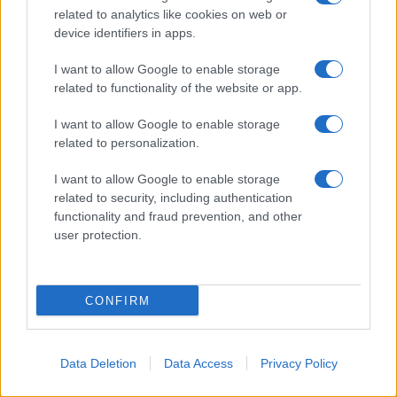
related to analytics like cookies on web or
device identifiers in apps.
Renato Carosone, all'anagrafe Carusone, nasce a
Napoli il 3 gennaio 1920. Icona italiana nel mondo, è
I want to allow Google to enable storage
stato un cantautore straordinario. A cento anni dalla
related to functionality of the website or app.
nascita, la Rai sceglie di rendergli omaggio con un film,...
I want to allow Google to enable storage
related to personalization.
Leggi di più
Commenta
Download PDF
I want to allow Google to enable storage
related to security, including authentication
functionality and fraud prevention, and other
user protection.
9
10
11
12
13
14
15
16
17
18
19
CONFIRM
Data Deletion
Data Access
Privacy Policy