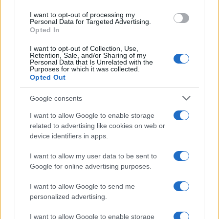
use your data for below specified purposes in below Google
I want to opt-out of processing my
consent section.
Personal Data for Targeted Advertising.
Opted In
I want to opt-out of Collection, Use,
Retention, Sale, and/or Sharing of my
RENATO CAROSONE
Personal Data that Is Unrelated with the
Purposes for which it was collected.
Opted Out
Google consents
I want to allow Google to enable storage
related to advertising like cookies on web or
device identifiers in apps.
I want to allow my user data to be sent to
Google for online advertising purposes.
I want to allow Google to send me
personalized advertising.
CANTAUTORE ITALIANO
I want to allow Google to enable storage
α
3 gennaio
1920
ω
20 maggio
2001