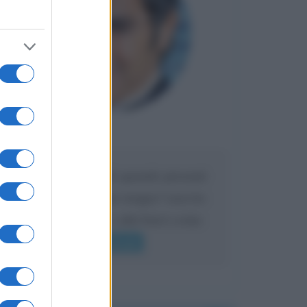
Maria
DA:
Caro Liorni perché quando presenti
l'eredità urli sempre troppo? non ho
mai sentito Mike o altri bravi come
lui gridare
Leggi di più