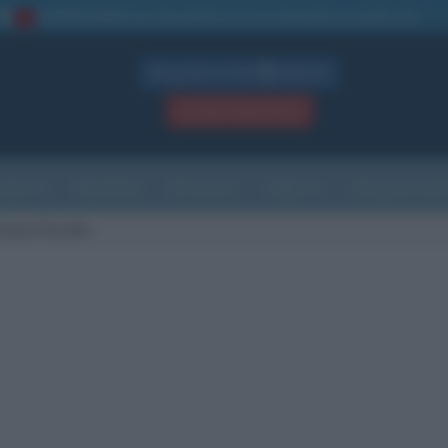
La TUA storia
: perché pubblicare la tua biografia su questo sito
1
Biografie in PDF
GRATIS
ACCEDI / REGISTRATI
Indice
Newsletter
Ricorrenze
Cultura
Che giorno sarà
mone Paciello