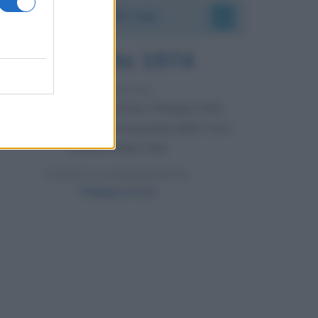
Accadde oggi
7 agosto 1974
52 ANNI FA
Camminando su una fune, Philippe Petit
compie la sua celebre traversata delle Twin
Towers a New York.
LEGGI LA BIOGRAFIA
Philippe Petit