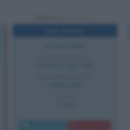
Powered by
Dati sintetici
Youtuber italiano
DATA DI NASCITA
Venerdì
12 luglio
1996
LUOGO DI NASCITA
Napoli
,
Italia
ETÀ
30 anni
Invia messaggio
Download PDF