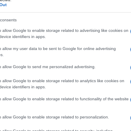
Out
consents
o allow Google to enable storage related to advertising like cookies on
evice identifiers in apps.
o allow my user data to be sent to Google for online advertising
s.
to allow Google to send me personalized advertising.
o allow Google to enable storage related to analytics like cookies on
evice identifiers in apps.
o allow Google to enable storage related to functionality of the website
mone Paciello
o allow Google to enable storage related to personalization.
esordi come youtuber
o allow Google to enable storage related to security, including