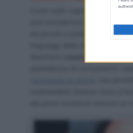
authenti
Come molti ragazzi che apparte
può considerarsi a pieno diritto
da piccolo a padroneggiare in man
linguaggi della rete, inizia quas
diventare
creatore di contenut
piattaforma di caricamento vid
raccontato la storia)
, che permet
multimediali, Simone inizia a far
dai primi contenuti caricati un 