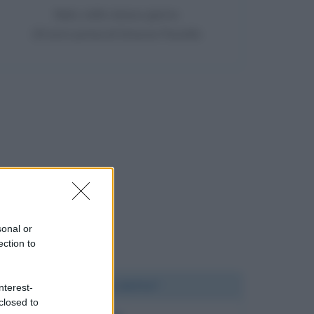
Nato nello stesso giorno
29 anni prima di Simone Paciello
sonal or
ection to
Chi l'ha detto?
nterest-
closed to