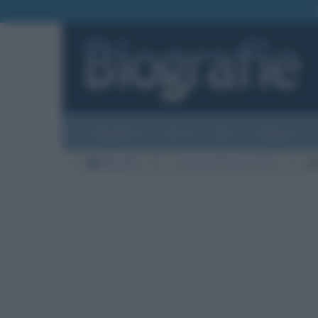
Biografie
Foto
Temi
Categorie
Biografie
TV
L'Isola dei Famosi 2021
P
Si