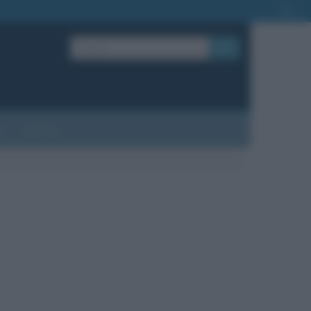
OK
?
Contatti