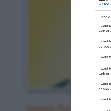
Opted 
Google 
I want t
web or d
I want t
purpose
I want 
I want t
web or d
I want t
or app.
Si
I want t
Simone Paciello: gli 
I want t