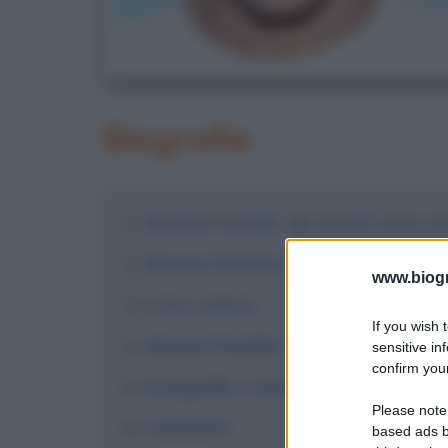
Biografia
Simone Paciello: gli esordi come y
Simone Paciello: l'ascesa in televis
www.biogra
Il trio comico
If you wish 
Simone Paciello: vita privata e curi
sensitive in
confirm your
Fotografie e immagini
Please note
Commenti
based ads b