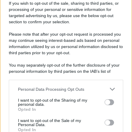
If you wish to opt-out of the sale, sharing to third parties, or
motivo risulta essere una figura controversa del
processing of your personal or sensitive information for
giornalismo italiano. È nota al pubblico anche come
targeted advertising by us, please use the below opt-out
saggista,...
section to confirm your selection.
Please note that after your opt-out request is processed you
Leggi di più
Commenta
Download PDF
may continue seeing interest-based ads based on personal
information utilized by us or personal information disclosed to
third parties prior to your opt-out.
You may separately opt-out of the further disclosure of your
personal information by third parties on the IAB’s list of
JACOPO TISSI
downstream participants.
Personal Data Processing Opt Outs
This information may also be disclosed by us to third parties
on the IAB’s List of Downstream Participants that may further
I want to opt-out of the Sharing of my
disclose it to other third parties.
personal data.
Opted In
Please note that this website/app uses one or more Google
services and may gather and store information including but
I want to opt-out of the Sale of my
Personal Data.
not limited to your visit or usage behaviour. You may click to
Opted In
grant or deny consent to Google and its third-party tags to