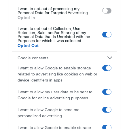
use your data for below specified purposes in below Google
I want to opt-out of processing my
consent section.
Personal Data for Targeted Advertising.
Opted In
BALLERINO ITALIANO
I want to opt-out of Collection, Use,
Retention, Sale, and/or Sharing of my
Personal Data that Is Unrelated with the
α
13 febbraio
1995
Purposes for which it was collected.
Opted Out
Jacopo Tissi nasce nel paesino di Landriano, in provincia
di Pavia, il 13 febbraio 1995. È un ballerino italiano,
Google consents
stella della danza classica mondiale. Dal pubblico
I want to allow Google to enable storage
appassionato e dagli addetti al settore artistico...
related to advertising like cookies on web or
device identifiers in apps.
Leggi di più
Manda messaggio
I want to allow my user data to be sent to
Google for online advertising purposes.
Download PDF
I want to allow Google to send me
personalized advertising.
I want to allow Google to enable storage