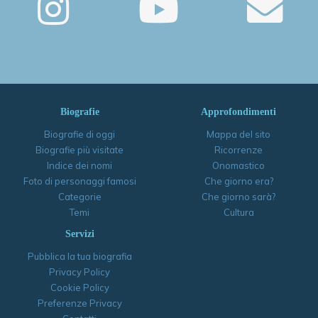
Biografie
Approfondimenti
Biografie di oggi
Mappa del sito
Biografie più visitate
Ricorrenze
Indice dei nomi
Onomastico
Foto di personaggi famosi
Che giorno era?
Categorie
Che giorno sarà?
Temi
Cultura
Servizi
Pubblica la tua biografia
Privacy Policy
Cookie Policy
Preferenze Privacy