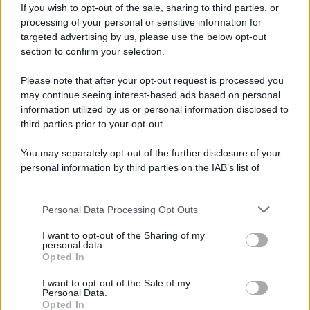
If you wish to opt-out of the sale, sharing to third parties, or
processing of your personal or sensitive information for
targeted advertising by us, please use the below opt-out
section to confirm your selection.
Please note that after your opt-out request is processed you
may continue seeing interest-based ads based on personal
information utilized by us or personal information disclosed to
Commenti
third parties prior to your opt-out.
You may separately opt-out of the further disclosure of your
Non ci sono messaggi o commenti per
Joshua Bale
.
personal information by third parties on the IAB’s list of
downstream participants.
Personal Data Processing Opt Outs
Pubblica il primo messaggio
This information may also be disclosed by us to third parties
on the IAB’s List of Downstream Participants that may further
I want to opt-out of the Sharing of my
disclose it to other third parties.
personal data.
Opted In
Nota bene
Please note that this website/app uses one or more Google
Biografieonline non ha contatti diretti con Joshua Bale.
services and may gather and store information including but
I want to opt-out of the Sale of my
Tuttavia pubblicando il messaggio come commento al
Personal Data.
not limited to your visit or usage behaviour. You may click to
Opted In
testo biografico, c'è la possibilità che giunga a
grant or deny consent to Google and its third-party tags to