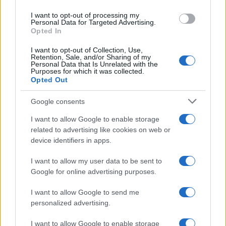
use your data for below specified purposes in below Google
giovane pilota bolognese.
I want to opt-out of processing my
consent section.
Personal Data for Targeted Advertising.
Opted In
Il 14 marzo, nel weekend del Gran
I want to opt-out of Collection, Use,
Retention, Sale, and/or Sharing of my
Personal Data that Is Unrelated with the
Premio di Cina a Shanghai, conquista
Purposes for which it was collected.
Opted Out
la pole position più giovane nella
Google consents
storia della Formula 1, superando il
I want to allow Google to enable storage
record che apparteneva a
Sebastian
related to advertising like cookies on web or
device identifiers in apps.
Vettel
dal 2008, e diventa inoltre il
I want to allow my user data to be sent to
primo pilota italiano a ottenere una
Google for online advertising purposes.
pole dopo
Giancarlo Fisichella
nel
I want to allow Google to send me
Gran Premio del Belgio del 2009.
personalized advertising.
I want to allow Google to enable storage