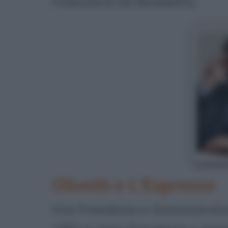
Finanziaria De Benedetti).
Olivetti e L'Espresso
Vice Presidente e Amministrato