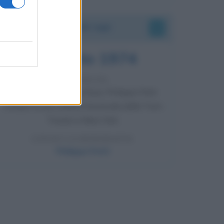
Accadde oggi
7 agosto 1974
52 ANNI FA
Camminando su una fune, Philippe Petit
compie la sua celebre traversata delle Twin
Towers a New York.
LEGGI LA BIOGRAFIA
Philippe Petit