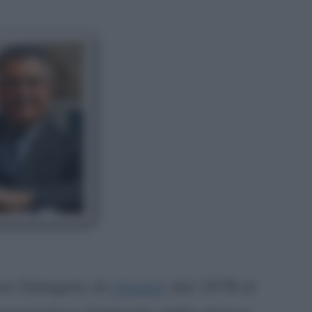
re Delegato di
Olivetti
dal 1978 al