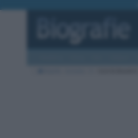
Biografie
Foto
Temi
Categorie
Biografie
Economia
D
Carlo De Benedetti