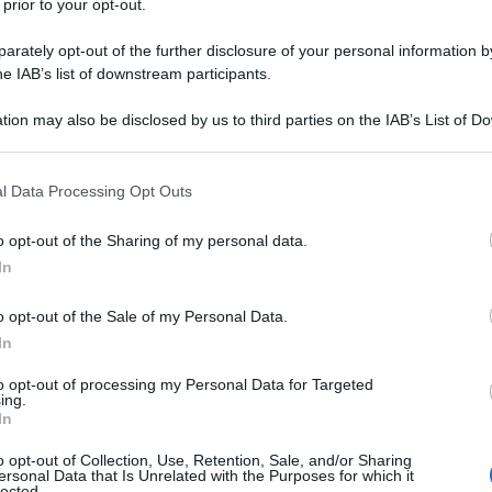
 prior to your opt-out.
rately opt-out of the further disclosure of your personal information by
itore, dirigente d'azienda, editore e
he IAB’s list of downstream participants.
o svizzero. Nasce a Torino il 14
tion may also be disclosed by us to third parties on the IAB’s List of 
 that may further disclose it to other third parties.
 that this website/app uses one or more Google services and may gath
l Data Processing Opt Outs
including but not limited to your visit or usage behaviour. You may click 
ico di Torino, dove si laurea in
 to Google and its third-party tags to use your data for below specifi
o opt-out of the Sharing of my personal data.
ogle consent section.
958.
In
o opt-out of the Sale of my Personal Data.
In
to opt-out of processing my Personal Data for Targeted
ing.
In
o opt-out of Collection, Use, Retention, Sale, and/or Sharing
ersonal Data that Is Unrelated with the Purposes for which it
lected.