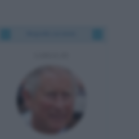
Biografie correlate
CARLO III