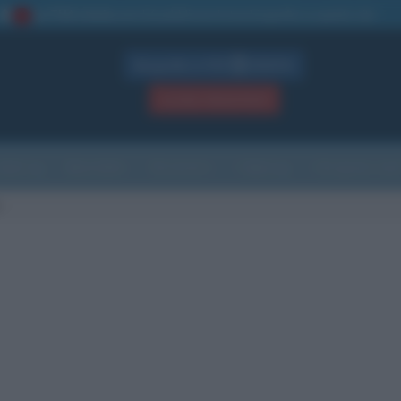
La TUA storia
: perché pubblicare la tua biografia su questo sito
1
Biografie in PDF
GRATIS
ACCEDI / REGISTRATI
Indice
Newsletter
Ricorrenze
Cultura
Che giorno sarà