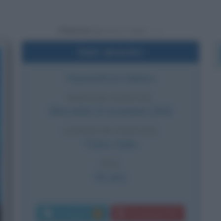
Powered by
Dati sintetici
Imprenditore italiano
DATA DI NASCITA
Mercoledì
14 novembre
1934
LUOGO DI NASCITA
Torino
,
Italia
ETÀ
91 anni
Commenti:
Download PDF
3