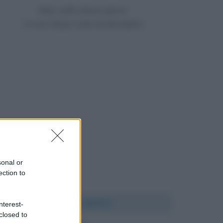
Nato nello stesso giorno
14 anni dopo Carlo De Benedetti
sonal or
ection to
Chi l'ha detto?
nterest-
closed to