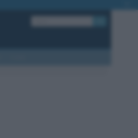
OK
?
Contatti