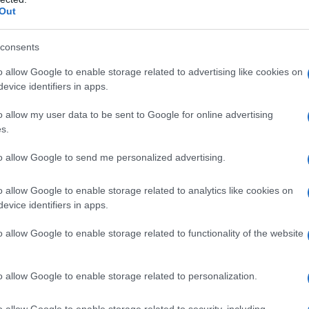
Out
consents
o allow Google to enable storage related to advertising like cookies on
evice identifiers in apps.
o allow my user data to be sent to Google for online advertising
s.
to allow Google to send me personalized advertising.
o allow Google to enable storage related to analytics like cookies on
lo De Benedetti
evice identifiers in apps.
o allow Google to enable storage related to functionality of the website
inizia nel 1959 presso l'azienda di
o allow Google to enable storage related to personalization.
ubi Metallici Flessibili, che trasforma
o allow Google to enable storage related to security, including