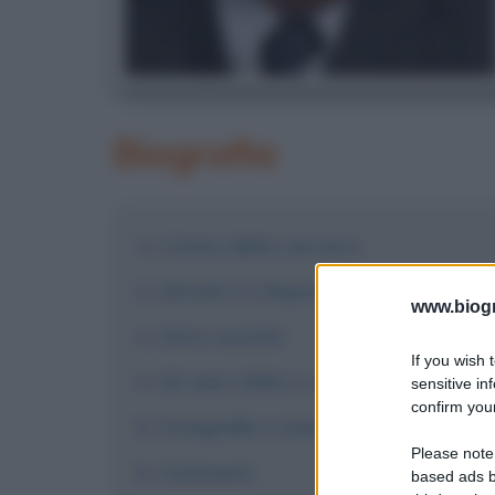
Biografia
L'inizio della carriera
Olivetti e L'Espresso
www.biogra
Altre società
If you wish 
Gli anni 2000 e successivi
sensitive in
confirm your
Fotografie e immagini
Please note
Commenti
based ads b