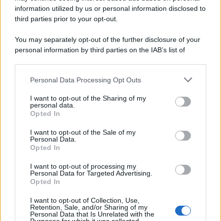
LEGGI L'ARTICOLO
information utilized by us or personal information disclosed to
Storia del Louvre
third parties prior to your opt-out.
You may separately opt-out of the further disclosure of your
personal information by third parties on the IAB’s list of
downstream participants.
Personal Data Processing Opt Outs
This information may also be disclosed by us to third parties
on the IAB’s List of Downstream Participants that may further
I want to opt-out of the Sharing of my
disclose it to other third parties.
personal data.
Opted In
RICEVI GLI AGGIORNAMENTI
Please note that this website/app uses one or more Google
services and may gather and store information including but
I want to opt-out of the Sale of my
Personal Data.
not limited to your visit or usage behaviour. You may click to
Opted In
Inserisci la tua migliore e-mail
grant or deny consent to Google and its third-party tags to
use your data for below specified purposes in below Google
I want to opt-out of processing my
consent section.
Personal Data for Targeted Advertising.
E-mail
OK
Opted In
I want to opt-out of Collection, Use,
Retention, Sale, and/or Sharing of my
Personal Data that Is Unrelated with the