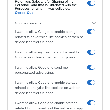
Retention, Sale, and/or Sharing of my
Personal Data that Is Unrelated with the
Purposes for which it was collected.
Opted Out
Google consents
I want to allow Google to enable storage
related to advertising like cookies on web or
device identifiers in apps.
I want to allow my user data to be sent to
Google for online advertising purposes.
I want to allow Google to send me
personalized advertising.
I want to allow Google to enable storage
related to analytics like cookies on web or
Biografie
Approfondimenti
device identifiers in apps.
Biografie di oggi
Mappa del sito
Biografie più visitate
Ricorrenze
I want to allow Google to enable storage
Indice dei nomi
Onomastico
related to functionality of the website or app.