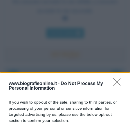
Da ciascuno secondo le sue abilità, a ciascuno
secondo le sue necessità.
Chi l'ha detto
Accadde oggi
www.biografieonline.it -
Do Not Process My
Personal Information
8 agosto 1956
If you wish to opt-out of the sale, sharing to third parties, or
70 ANNI FA
processing of your personal or sensitive information for
Nella miniera di carbone di Marcinelle, in Belgio,
targeted advertising by us, please use the below opt-out
avviene un disastro nel quale perdono la vita
section to confirm your selection.
centinaia di lavoratori, la maggior parte dei quali