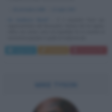
α
26 settembre
1898
ω
11 luglio
1937
Un mediocre Ravel?
È il musicista forse più
rappresentativo del Novecento, l'artista che ha saputo
offrire una sintesi unica ed irripetibile fra le musiche di
estrazione popolare e quelle di tradizione più...
Leggi di più
Commenta
Download PDF
MIKE TYSON