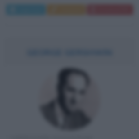
Leggi di più
Commenta
Download PDF
GEORGE GERSHWIN
COMPOSITORE STATUNITENSE