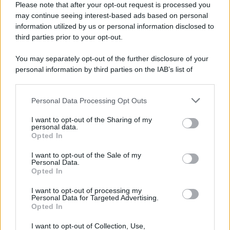
Please note that after your opt-out request is processed you
italiani.
may continue seeing interest-based ads based on personal
LEGGI L'ARTICOLO
information utilized by us or personal information disclosed to
Il disastro di Marcinelle
third parties prior to your opt-out.
You may separately opt-out of the further disclosure of your
personal information by third parties on the IAB’s list of
downstream participants.
Personal Data Processing Opt Outs
This information may also be disclosed by us to third parties
on the IAB’s List of Downstream Participants that may further
I want to opt-out of the Sharing of my
disclose it to other third parties.
personal data.
Opted In
Please note that this website/app uses one or more Google
RICEVI GLI AGGIORNAMENTI
services and may gather and store information including but
I want to opt-out of the Sale of my
Personal Data.
not limited to your visit or usage behaviour. You may click to
Opted In
grant or deny consent to Google and its third-party tags to
Inserisci la tua migliore e-mail
use your data for below specified purposes in below Google
I want to opt-out of processing my
consent section.
Personal Data for Targeted Advertising.
E-mail
Opted In
OK
I want to opt-out of Collection, Use,