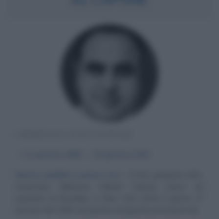
CRIMINALE STATUNITENSE
α
17 gennaio
1899
ω
25 gennaio
1947
Nemico pubblico numero uno
Il noto gangster italo-
americano Alphonse Gabriel Capone nasce nel
quartiere di Brooklyn, a New York (USA) il giorno 17
gennaio del 1899, da genitori emigranti provenienti da...