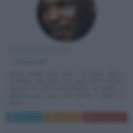
PUGILE STATUNITENSE
α
30 giugno
1966
Michael Gerard Tyson nasce il 30 giugno 1966 a
Southington, Ohio (USA), in un ghetto nero di Brooklyn.
Approda nel settore professionistico del pugilato a
diciannove anni. Il suo primo incontro è datato 23
marzo...
Leggi di più
Commenta
Download PDF