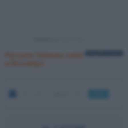
Powered by
Persone famose nate
3 biografie in elenco
a Brooklyn
OK
AL CAPONE