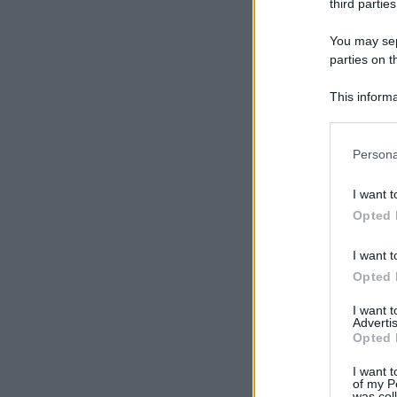
third parties
You may sepa
parties on t
This informa
Participants
Please note
Persona
information 
deny consent
I want t
in below Go
Opted 
I want t
Opted 
I want 
Advertis
Opted 
I want t
of my P
was col