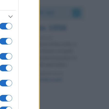
Accadde oggi
8 agosto 1956
70 ANNI FA
Nella miniera di carbone di Marcinelle, in
Belgio, avviene un disastro nel quale
perdono la vita centinaia di lavoratori, la
maggior parte dei quali italiani.
LEGGI L'ARTICOLO
Il disastro di Marcinelle