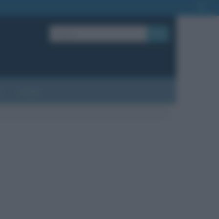
OK
?
Contatti