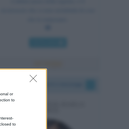
L'ultimo passo della ragione, è il
riconoscere che ci sono un'infinità di cose
che la sorpassano.
Chi l'ha detto
I vostri commenti e messaggi
sonal or
ection to
MESSAGGI PER MARCO
LIORNI
nterest-
closed to