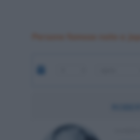
Persone famose nate a Jep
ROBER
LEADER 