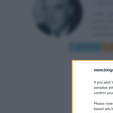
α
20 dice
Lunga gui
Jeparit (A
australiano
premier più l
Leggi di più
www.biogra
If you wish 
sensitive in
confirm your
Please note
based ads b