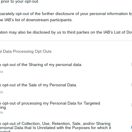
 prior to your opt-out.
rately opt-out of the further disclosure of your personal information by
he IAB’s list of downstream participants.
tion may also be disclosed by us to third parties on the IAB’s List of 
 that may further disclose it to other third parties.
 that this website/app uses one or more Google services and may gath
l Data Processing Opt Outs
including but not limited to your visit or usage behaviour. You may click 
 to Google and its third-party tags to use your data for below specifi
o opt-out of the Sharing of my personal data.
ogle consent section.
In
o opt-out of the Sale of my Personal Data.
In
to opt-out of processing my Personal Data for Targeted
ing.
In
o opt-out of Collection, Use, Retention, Sale, and/or Sharing
ersonal Data that Is Unrelated with the Purposes for which it
lected.