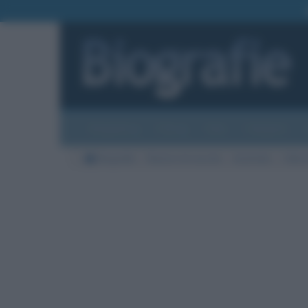
Biografie
Foto
Temi
Categorie
Biografie
Nazioni di nascita
Australia
Città 