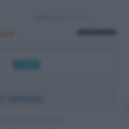
Powered by
arit
1 biografia in elenco
OK
T MENZIES
POLITICO AUSTRALIANO