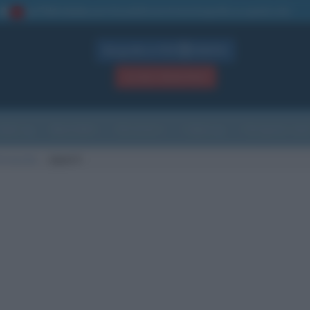
La TUA storia
: perché pubblicare la tua biografia su questo sito
1
Biografie in PDF
GRATIS
ACCEDI / REGISTRATI
Indice
Newsletter
Ricorrenze
Cultura
Che giorno sarà
di nascita
Jeparit