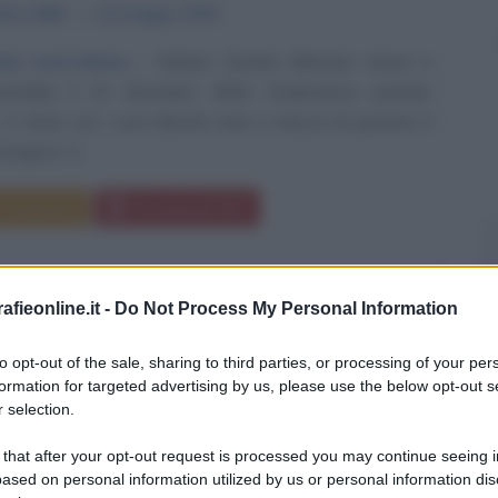
mbre
1894
ω
14 maggio
1978
da australiana
Robert Gordon Menzies nasce a
ustralia) il 20 dicembre 1894. Dodicesimo premier
, è stato con i suoi diciotto anni e mezzo di governo il
ongevo. Il...
Commenta
Download PDF
fieonline.it -
Do Not Process My Personal Information
to opt-out of the sale, sharing to third parties, or processing of your per
formation for targeted advertising by us, please use the below opt-out s
 selection.
 that after your opt-out request is processed you may continue seeing i
ased on personal information utilized by us or personal information dis