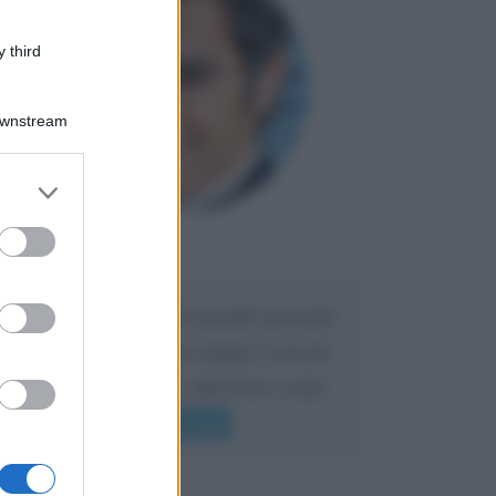
 third
Downstream
er and store
to grant or
ed purposes
Maria
DA:
Caro Liorni perché quando presenti
l'eredità urli sempre troppo? non ho
mai sentito Mike o altri bravi come
lui gridare
Leggi di più