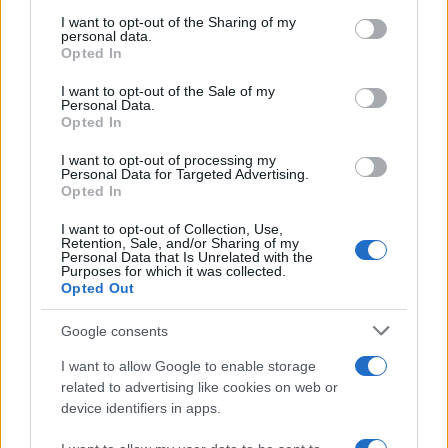
on the IAB’s List of Downstream Participants that may further
I want to opt-out of the Sharing of my
disclose it to other third parties.
personal data.
Opted In
Please note that this website/app uses one or more Google
RICEVI GLI AGGIORNAMENTI
services and may gather and store information including but
I want to opt-out of the Sale of my
Personal Data.
not limited to your visit or usage behaviour. You may click to
Opted In
grant or deny consent to Google and its third-party tags to
Inserisci la tua migliore e-mail
use your data for below specified purposes in below Google
I want to opt-out of processing my
consent section.
Personal Data for Targeted Advertising.
E-mail
Opted In
OK
I want to opt-out of Collection, Use,
Retention, Sale, and/or Sharing of my
Personal Data that Is Unrelated with the
Purposes for which it was collected.
Opted Out
Google consents
I want to allow Google to enable storage
related to advertising like cookies on web or
device identifiers in apps.