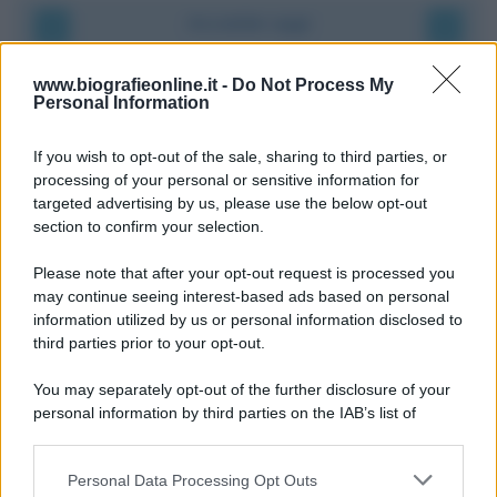
Accadde oggi
9 agosto 1945
www.biografieonline.it -
Do Not Process My
Personal Information
81 ANNI FA
If you wish to opt-out of the sale, sharing to third parties, or
Dopo l'attacco alla città giapponese di Hiroshima
processing of your personal or sensitive information for
avvenuto tre giorni prima, gli Stati Uniti sganciano
targeted advertising by us, please use the below opt-out
un'altra bomba atomica radendo al suolo la città di
section to confirm your selection.
Nagasaki.
Please note that after your opt-out request is processed you
LEGGI L'ARTICOLO
may continue seeing interest-based ads based on personal
Il bombardamento atomico di Hiroshima e
information utilized by us or personal information disclosed to
Nagasaki
third parties prior to your opt-out.
You may separately opt-out of the further disclosure of your
personal information by third parties on the IAB’s list of
downstream participants.
Personal Data Processing Opt Outs
This information may also be disclosed by us to third parties