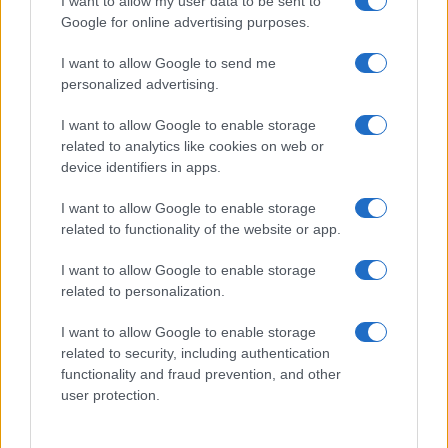
I want to allow my user data to be sent to
Google for online advertising purposes.
I want to allow Google to send me
personalized advertising.
I want to allow Google to enable storage
related to analytics like cookies on web or
Biografie
Approfondimenti
device identifiers in apps.
Biografie di oggi
Mappa del sito
Biografie più visitate
Ricorrenze
I want to allow Google to enable storage
Indice dei nomi
Onomastico
related to functionality of the website or app.
Foto di personaggi famosi
Che giorno era?
Categorie
Che giorno sarà?
I want to allow Google to enable storage
Temi
Cultura
related to personalization.
Servizi
I want to allow Google to enable storage
Pubblica la tua biografia
related to security, including authentication
functionality and fraud prevention, and other
Privacy Policy
user protection.
Cookie Policy
Preferenze Privacy
Contatti