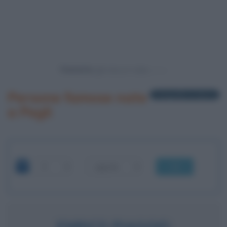
Powered by
Persone famose nate
1 biografia in elenco
a Pegli
OK
ENRICO PIAGGIO