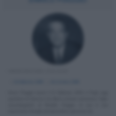
IMPRENDITORE ITALIANO
α
22 febbraio
1905
ω
16 ottobre
1965
Enrico Piaggio nasce il 22 febbraio 1905 a Pegli, oggi
quartiere di Genova, ma allora comune autonomo. Figlio
secondogenito di Rinaldo Piaggio, la sua è una
importante famiglia di imprenditori genovesi da...