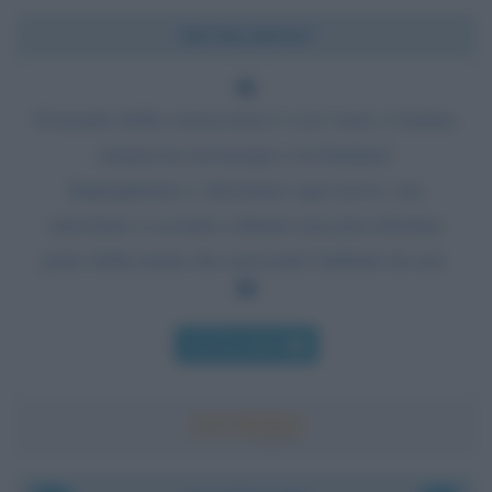
Chi l'ha detto?
Il mondo della conoscenza è così vasto e l'anima
umana ha un'energia così limitata!
Impieghiamo e sforziamo ogni nervo, ma
riusciamo a scostare soltanto una piccolissima
parte della tenda che nasconde l'infinito da noi.
Chi l'ha detto