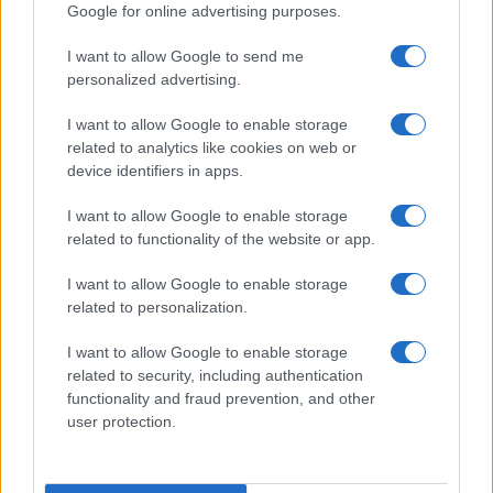
Google for online advertising purposes.
I want to allow Google to send me
personalized advertising.
I want to allow Google to enable storage
related to analytics like cookies on web or
Biografie
Approfondimenti
device identifiers in apps.
Biografie di oggi
Mappa del sito
Biografie più visitate
Ricorrenze
I want to allow Google to enable storage
Indice dei nomi
Onomastico
related to functionality of the website or app.
Foto di personaggi famosi
Che giorno era?
Categorie
Che giorno sarà?
I want to allow Google to enable storage
Temi
Cultura
related to personalization.
Servizi
I want to allow Google to enable storage
Pubblica la tua biografia
related to security, including authentication
functionality and fraud prevention, and other
Privacy Policy
user protection.
Cookie Policy
Preferenze Privacy
Contatti