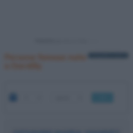
Powered by
Persone famose nate
1 biografia in elenco
a Dardilly
OK
GIOVANNI MARIA VIANNEY