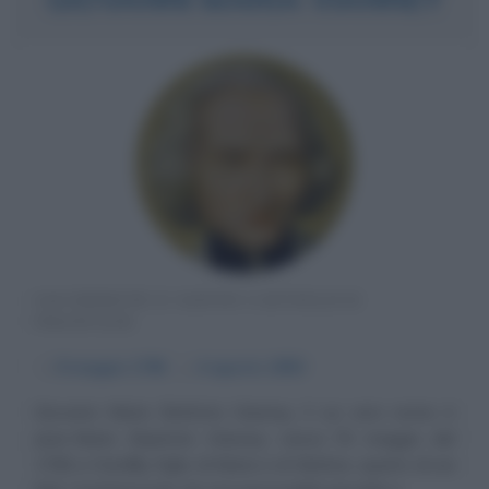
SACERDOTE E SANTO CATTOLICO
FRANCESE
α
8 maggio
1786
ω
4 agosto
1850
Giovanni Maria Battista Vianney, il cui vero nome è
Jean-Marie Baptiste Vianney, nasce l'8 maggio del
1786 a Dardilly, figlio di Maria e di Matteo, quarto di sei