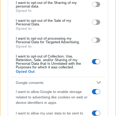
I want to opt-out of the Sharing of my
disclose it to other third parties.
personal data.
Opted In
Please note that this website/app uses one or more Google
RICEVI GLI AGGIORNAMENTI
services and may gather and store information including but
I want to opt-out of the Sale of my
Personal Data.
not limited to your visit or usage behaviour. You may click to
Opted In
grant or deny consent to Google and its third-party tags to
Inserisci la tua migliore e-mail
use your data for below specified purposes in below Google
I want to opt-out of processing my
consent section.
Personal Data for Targeted Advertising.
E-mail
Opted In
OK
I want to opt-out of Collection, Use,
Retention, Sale, and/or Sharing of my
Personal Data that Is Unrelated with the
Purposes for which it was collected.
Opted Out
Google consents
I want to allow Google to enable storage
related to advertising like cookies on web or
device identifiers in apps.
I want to allow my user data to be sent to