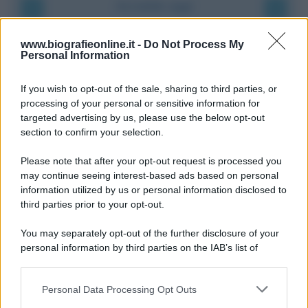
Accadde oggi
9 agosto 1945
www.biografieonline.it -
Do Not Process My
Personal Information
81 ANNI FA
If you wish to opt-out of the sale, sharing to third parties, or
Dopo l'attacco alla città giapponese di Hiroshima
processing of your personal or sensitive information for
avvenuto tre giorni prima, gli Stati Uniti sganciano
targeted advertising by us, please use the below opt-out
un'altra bomba atomica radendo al suolo la città di
section to confirm your selection.
Nagasaki.
Please note that after your opt-out request is processed you
LEGGI L'ARTICOLO
may continue seeing interest-based ads based on personal
Il bombardamento atomico di Hiroshima e
information utilized by us or personal information disclosed to
Nagasaki
third parties prior to your opt-out.
You may separately opt-out of the further disclosure of your
personal information by third parties on the IAB’s list of
downstream participants.
Personal Data Processing Opt Outs
This information may also be disclosed by us to third parties
on the IAB’s List of Downstream Participants that may further