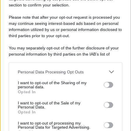
avviene un disastro nel quale perdono la vita
section to confirm your selection.
centinaia di lavoratori, la maggior parte dei quali
Please note that after your opt-out request is processed you
italiani.
may continue seeing interest-based ads based on personal
LEGGI L'ARTICOLO
information utilized by us or personal information disclosed to
Il disastro di Marcinelle
third parties prior to your opt-out.
You may separately opt-out of the further disclosure of your
personal information by third parties on the IAB’s list of
downstream participants.
Personal Data Processing Opt Outs
This information may also be disclosed by us to third parties
on the IAB’s List of Downstream Participants that may further
I want to opt-out of the Sharing of my
disclose it to other third parties.
personal data.
Opted In
Please note that this website/app uses one or more Google
RICEVI GLI AGGIORNAMENTI
services and may gather and store information including but
I want to opt-out of the Sale of my
Personal Data.
not limited to your visit or usage behaviour. You may click to
Opted In
grant or deny consent to Google and its third-party tags to
Inserisci la tua migliore e-mail
use your data for below specified purposes in below Google
I want to opt-out of processing my
consent section.
Personal Data for Targeted Advertising.