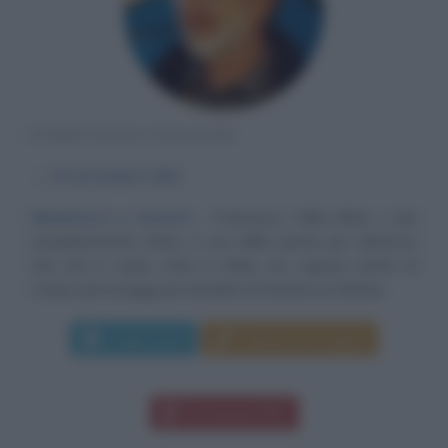
FUMETTISTA ITALIANO
α
30 settembre
1942
Mediateca a fumetti
Francesco Tullio-Altan, o più
semplicemente Altan, è una delle penne più velenose
che mai si siano viste in Italia, ma capace anche di
creare personaggi per bambini di tenerezza infinita...
Leggi di più
Manda messaggio
Download PDF