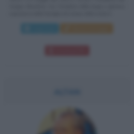
Gruppo Benetton, tra i fondatori della lunga e gloriosa
esperienza della famiglia nel campo della moda è...
Leggi di più
Manda messaggio
Download PDF
ALTAN