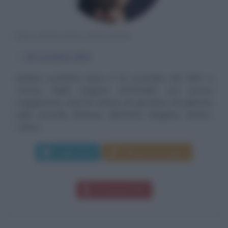
PALLAVOLISTA ITALIANO
α
25 novembre
1962
Andrea Lucchetta nasce il 25 novembre del 1962 a
Treviso. Nella stagione 1979/1980, non ancora
maggiorenne, inizia la carriera da giocatore di pallavolo
nella seconda divisione dell'Astori Mogliano Veneto.
L'anno...
Leggi di più
Manda messaggio
Download PDF