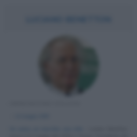
LUCIANO BENETTON
IMPRENDITORE ITALIANO
α
13 maggio
1935
Un uomo, un marchio, uno stile
Luciano Benetton
nasce il 13 maggio del 1935 a Treviso. Presidente del