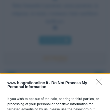
Tutta l'umanità è passione; senza passione, la
religione, la storia, i romanzi, l'arte sarebbero
inefficaci.
Chi l'ha detto
Accadde oggi
www.biografieonline.it -
Do Not Process My
Personal Information
8 agosto 1956
If you wish to opt-out of the sale, sharing to third parties, or
70 ANNI FA
processing of your personal or sensitive information for
Nella miniera di carbone di Marcinelle, in Belgio,
targeted advertising by us, please use the below opt-out