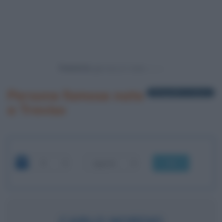
Powered by
Persone famose nate
4 biografie in elenco
a Treviso
OK
CARLO NORDIO