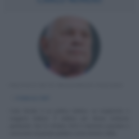
POLITICO ED EX MAGISTRATO ITALIANO
α
6 febbraio
1947
Carlo Nordio è un politico italiano, ex magistrato e
saggista italiano. È celebre per alcune inchieste
giudiziarie. Dal 22 ottobre 2022 è divenuto popolare e
conosciuto al grande pubblico come ministro della...