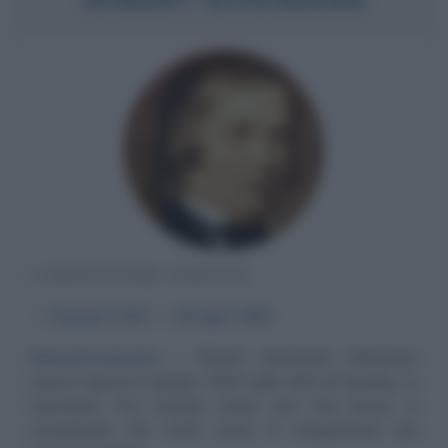
COMPOSITORE TEDESCO
α
8 giugno
1810
ω
29 luglio
1856
Romanticamente
Robert Alexander Schumann
nasce il giorno 8 giugno 1810 nella città di Zwickau, in
Germania. Pur avendo avuto una vita breve, è
considerato da molti come il compositore più