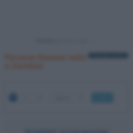
Powered by
Persone famose nate
1 biografia in elenco
a Zwickau
OK
ROBERT SCHUMANN