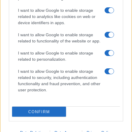
I want to allow Google to enable storage
related to analytics like cookies on web or
Biografie
Approfondimenti
device identifiers in apps.
Biografie di oggi
Mappa del sito
Biografie più visitate
Ricorrenze
I want to allow Google to enable storage
Indice dei nomi
Onomastico
related to functionality of the website or app.
Foto di personaggi famosi
Che giorno era?
Categorie
Che giorno sarà?
I want to allow Google to enable storage
Temi
Cultura
related to personalization.
Servizi
I want to allow Google to enable storage
Pubblica la tua biografia
related to security, including authentication
functionality and fraud prevention, and other
Privacy Policy
user protection.
Cookie Policy
Preferenze Privacy
Contatti
CONFIRM
Biografieonline.it © 2003-2025 • Riproduzione dei testi consentita citando la fonte
Creative Commons
come da Licenza
• Nota: come Affiliato Amazon, il sito
Pubblicità
ricava commissioni sugli acquisti idonei. •