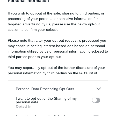
Personal Information
7 agosto 1974
If you wish to opt-out of the sale, sharing to third parties, or
processing of your personal or sensitive information for
52 ANNI FA
targeted advertising by us, please use the below opt-out
Camminando su una fune, Philippe Petit compie la
section to confirm your selection.
sua celebre traversata delle Twin Towers a New
Please note that after your opt-out request is processed you
York.
may continue seeing interest-based ads based on personal
LEGGI LA BIOGRAFIA
information utilized by us or personal information disclosed to
Philippe Petit
third parties prior to your opt-out.
You may separately opt-out of the further disclosure of your
personal information by third parties on the IAB’s list of
downstream participants.
Personal Data Processing Opt Outs
This information may also be disclosed by us to third parties
on the IAB’s List of Downstream Participants that may further
I want to opt-out of the Sharing of my
disclose it to other third parties.
personal data.
Opted In
Please note that this website/app uses one or more Google
RICEVI GLI AGGIORNAMENTI
services and may gather and store information including but