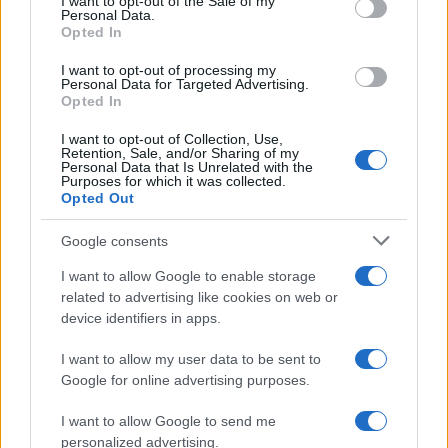
I want to opt-out of the Sale of my
Personal Data.
not limited to your visit or usage behaviour. You may click to
Opted In
grant or deny consent to Google and its third-party tags to
Inserisci la tua migliore e-mail
use your data for below specified purposes in below Google
I want to opt-out of processing my
consent section.
Personal Data for Targeted Advertising.
E-mail
Opted In
OK
I want to opt-out of Collection, Use,
Retention, Sale, and/or Sharing of my
Personal Data that Is Unrelated with the
Purposes for which it was collected.
Opted Out
Google consents
I want to allow Google to enable storage
related to advertising like cookies on web or
device identifiers in apps.
I want to allow my user data to be sent to
Google for online advertising purposes.
I want to allow Google to send me
personalized advertising.