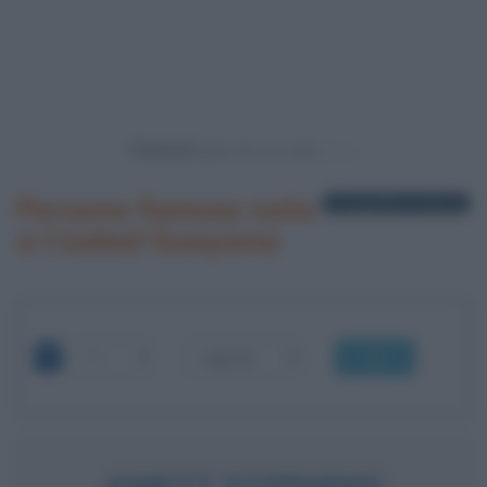
Powered by
Persone famose nate
1 biografia in elenco
a Ciudad Guayana
OK
AINETT STEPHENS