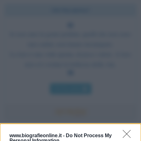
Chi l'ha detto?
Io non amo la gente perfetta, quelli che non sono
mai caduti, non hanno inciampato.
La loro è una virtù spenta, di poco valore. A loro
non si è svelata la bellezza della vita.
Chi l'ha detto
Accadde oggi
www.biografieonline.it -
Do Not Process My
Personal Information