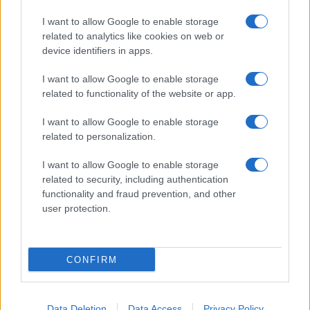
I want to allow Google to enable storage
related to analytics like cookies on web or
Biografie
Approfondimenti
device identifiers in apps.
Biografie di oggi
Mappa del sito
Biografie più visitate
Ricorrenze
I want to allow Google to enable storage
Indice dei nomi
Onomastico
related to functionality of the website or app.
Foto di personaggi famosi
Che giorno era?
Categorie
Che giorno sarà?
I want to allow Google to enable storage
Temi
Cultura
related to personalization.
Servizi
I want to allow Google to enable storage
Pubblica la tua biografia
related to security, including authentication
functionality and fraud prevention, and other
Privacy Policy
user protection.
Cookie Policy
Preferenze Privacy
Contatti
CONFIRM
Biografieonline.it © 2003-2025 • Riproduzione dei testi consentita citando la fonte
Creative Commons
come da Licenza
• Nota: come Affiliato Amazon, il sito
Pubblicità
ricava commissioni sugli acquisti idonei. •
Data Deletion
Data Access
Privacy Policy