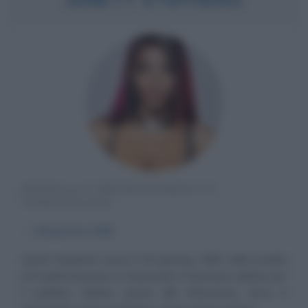
MODELLA E PRESENTATRICE TV
VENEZUELANA
α
28 gennaio
1982
Ainett Stephens nasce il 28 gennaio 1982 nella località
di Ciudad Guayana, in Venezuela. È divenuta celebre per
il pubblico italiano grazie alla televisione, dove è