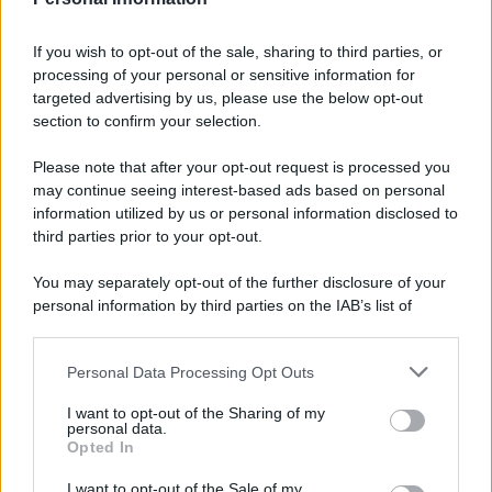
7 agosto 1974
If you wish to opt-out of the sale, sharing to third parties, or
processing of your personal or sensitive information for
52 ANNI FA
targeted advertising by us, please use the below opt-out
Camminando su una fune, Philippe Petit compie la
section to confirm your selection.
sua celebre traversata delle Twin Towers a New
Please note that after your opt-out request is processed you
York.
may continue seeing interest-based ads based on personal
LEGGI LA BIOGRAFIA
information utilized by us or personal information disclosed to
Philippe Petit
third parties prior to your opt-out.
You may separately opt-out of the further disclosure of your
personal information by third parties on the IAB’s list of
downstream participants.
Personal Data Processing Opt Outs
This information may also be disclosed by us to third parties
on the IAB’s List of Downstream Participants that may further
I want to opt-out of the Sharing of my
disclose it to other third parties.
personal data.
Opted In
Please note that this website/app uses one or more Google
RICEVI GLI AGGIORNAMENTI
services and may gather and store information including but
I want to opt-out of the Sale of my