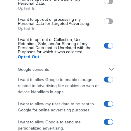
Personal Data.
not limited to your visit or usage behaviour. You may click to
Opted In
grant or deny consent to Google and its third-party tags to
Inserisci la tua migliore e-mail
use your data for below specified purposes in below Google
I want to opt-out of processing my
consent section.
Personal Data for Targeted Advertising.
E-mail
Opted In
OK
I want to opt-out of Collection, Use,
Retention, Sale, and/or Sharing of my
Personal Data that Is Unrelated with the
Purposes for which it was collected.
Opted Out
Google consents
I want to allow Google to enable storage
related to advertising like cookies on web or
device identifiers in apps.
I want to allow my user data to be sent to
Google for online advertising purposes.
I want to allow Google to send me
personalized advertising.