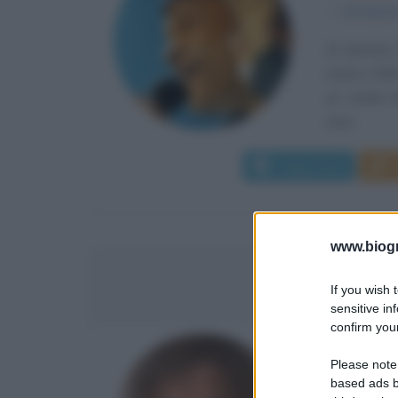
α
12 marz
Al Jarreau
marzo 1940 
un vicario 
suoi...
Leggi di più
www.biogra
GEN
If you wish 
sensitive in
confirm your
ATTORE 
Please note
based ads b
α
11 giug