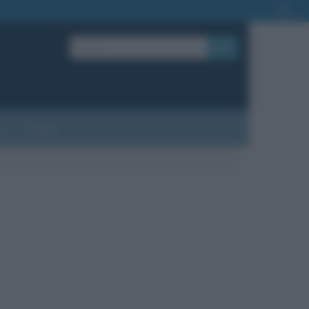
OK
?
Contatti