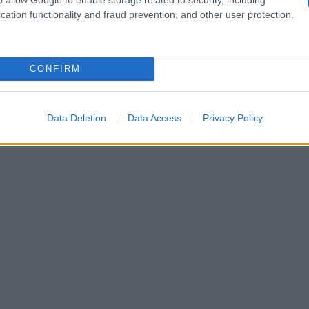
an Graham è nata il 29 gennaio 1970 a Milwaukee, in
cation functionality and fraud prevention, and other user protection.
 Famosa nell'ambiente dello spettacolo per essere una
ista" di ferro, ossia un personaggio amante delle feste e
ità,...
CONFIRM
Commenta
Download PDF
Data Deletion
Data Access
Privacy Policy