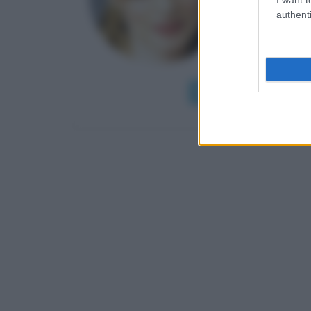
Heather Jo
authenti
Wisconsin.
"presenzial
della mondan
Leggi di più