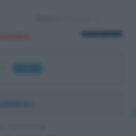
Powered by
lwaukee
4 biografie in elenco
OK
JARREAU
E STATUNITENSE