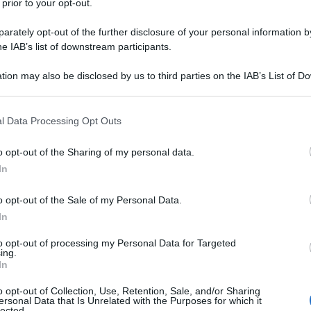
 prior to your opt-out.
di sorrisi
Jerome Silberman, meglio conosciuto con il
rately opt-out of the further disclosure of your personal information by
 di Gene Wilder, nasce a Milwaukee, negli States, l'11
he IAB’s list of downstream participants.
 1933. Attore, sceneggiatore, regista e scrittore
tion may also be disclosed by us to third parties on the IAB’s List of 
 noto...
 that may further disclose it to other third parties.
 that this website/app uses one or more Google services and may gath
Commenta
Download PDF
l Data Processing Opt Outs
including but not limited to your visit or usage behaviour. You may click 
 to Google and its third-party tags to use your data for below specifi
o opt-out of the Sharing of my personal data.
ogle consent section.
In
o opt-out of the Sale of my Personal Data.
CER TRACY
In
to opt-out of processing my Personal Data for Targeted
ing.
In
STATUNITENSE
o opt-out of Collection, Use, Retention, Sale, and/or Sharing
1900
ω
10 giugno
1967
ersonal Data that Is Unrelated with the Purposes for which it
lected.