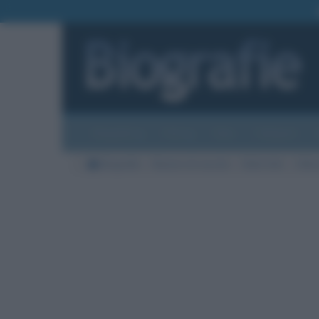
Biografie
Foto
Temi
Categorie
Biografie
Nazioni di nascita
Stati Uniti
Città 