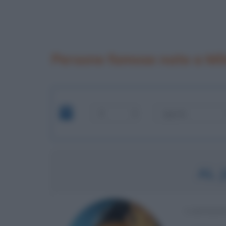
Persone famose nate a Mi
AL 
CANTANT