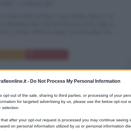
o
1940
ω
12 febbraio
2017
 è il nome d'arte di Alwyn Lopez Jarreau. Nasce il 12
a Milwaukee nello stato del Wisconsin (U.S.A.), figlio di
inizia a cantare all'età di quattro anni da solista con i
Commenta
Download PDF
fieonline.it -
Do Not Process My Personal Information
E WILDER
to opt-out of the sale, sharing to third parties, or processing of your per
formation for targeted advertising by us, please use the below opt-out s
 selection.
E REGISTA STATUNITENSE
 that after your opt-out request is processed you may continue seeing i
ased on personal information utilized by us or personal information dis
no
1933
ω
29 agosto
2016