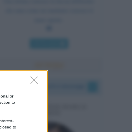
Una donna conosce la faccia dell'uomo
che ama come un marinaio conosce il
mare aperto.
Chi l'ha detto
I vostri commenti e messaggi
sonal or
ection to
MESSAGGI PER MARCO
LIORNI
nterest-
closed to