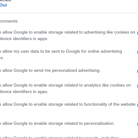
Out
i col personaggio
Definire Spencer Tracy un attore è
te riduttivo. Sarebbe meglio dire interprete: Spencer
consents
ti, con la sua naturalezza e la sua incisiva personalità,
o allow Google to enable storage related to advertising like cookies on
evice identifiers in apps.
Commenta
Download PDF
o allow my user data to be sent to Google for online advertising
s.
to allow Google to send me personalized advertising.
o allow Google to enable storage related to analytics like cookies on
ER GRAHAM
evice identifiers in apps.
o allow Google to enable storage related to functionality of the website
 STATUNITENSE
o allow Google to enable storage related to personalization.
aio
1970
o allow Google to enable storage related to security, including