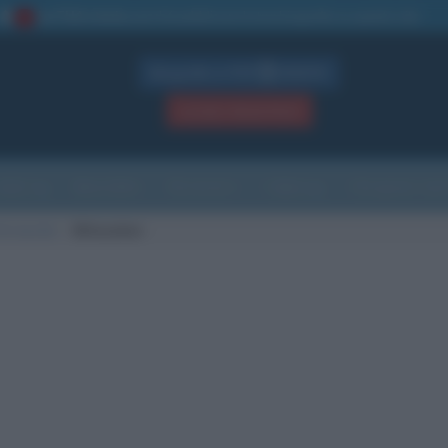
La TUA storia
: perché pubblicare la tua biografia su questo sito
1
Biografie in PDF
GRATIS
ACCEDI / REGISTRATI
Indice
Newsletter
Ricorrenze
Cultura
Che giorno sarà
di nascita
Milwaukee