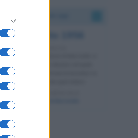
Accadde oggi
8 agosto 1956
70 ANNI FA
Nella miniera di carbone di Marcinelle, in
Belgio, avviene un disastro nel quale
perdono la vita centinaia di lavoratori, la
maggior parte dei quali italiani.
LEGGI L'ARTICOLO
Il disastro di Marcinelle