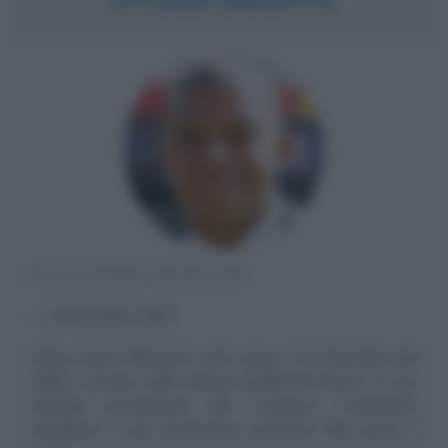
CALCIATORE FRANCESE
α
20 dicembre
1998
Kylian Sanmi Mbappé Lottin nasce il 20 dicembre del
1998 a Bondy, nella regione dell'Ile-de-France, in una
famiglia proveniente dal Camerun. L'ambiente
famigliare è già fortemente orientato allo sport: il