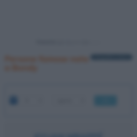
Powered by
Persone famose nate
1 biografia in elenco
a Bondy
OK
KYLIAN MBAPPÉ