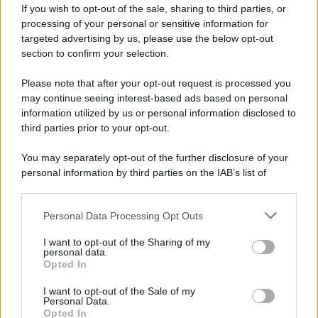
If you wish to opt-out of the sale, sharing to third parties, or
70 ANNI FA
processing of your personal or sensitive information for
Nella miniera di carbone di Marcinelle, in Belgio,
targeted advertising by us, please use the below opt-out
avviene un disastro nel quale perdono la vita
section to confirm your selection.
centinaia di lavoratori, la maggior parte dei quali
Please note that after your opt-out request is processed you
italiani.
may continue seeing interest-based ads based on personal
LEGGI L'ARTICOLO
information utilized by us or personal information disclosed to
Il disastro di Marcinelle
third parties prior to your opt-out.
You may separately opt-out of the further disclosure of your
personal information by third parties on the IAB’s list of
downstream participants.
Personal Data Processing Opt Outs
This information may also be disclosed by us to third parties
on the IAB’s List of Downstream Participants that may further
I want to opt-out of the Sharing of my
disclose it to other third parties.
personal data.
Opted In
Please note that this website/app uses one or more Google
RICEVI GLI AGGIORNAMENTI
services and may gather and store information including but
I want to opt-out of the Sale of my
Personal Data.
not limited to your visit or usage behaviour. You may click to
Opted In
grant or deny consent to Google and its third-party tags to