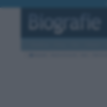
Biografie
Foto
Temi
Categorie
Biografie
Nazioni di nascita
Italia
Città di na