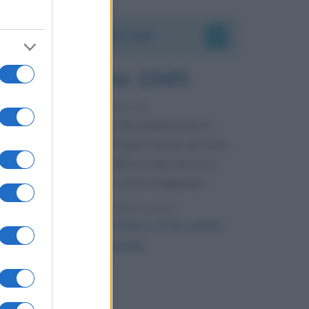
Accadde oggi
9 agosto 1945
81 ANNI FA
Dopo l'attacco alla città giapponese di
Hiroshima avvenuto tre giorni prima, gli Stati
Uniti sganciano un'altra bomba atomica
radendo al suolo la città di Nagasaki.
LEGGI L'ARTICOLO
Il bombardamento atomico di Hiroshima
e Nagasaki