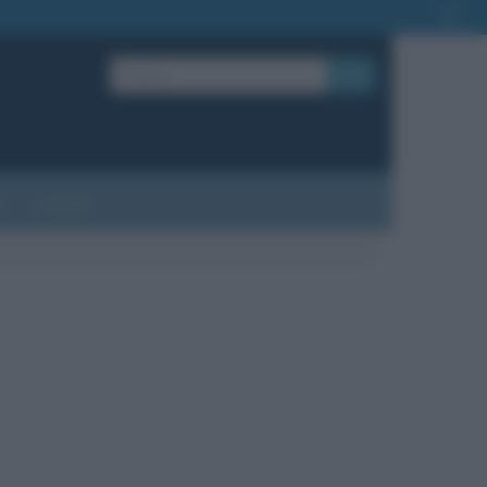
OK
?
Contatti