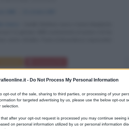
 SCRITTORE ITALIANO
aio
1888
ω
31 ottobre
1967
a riviera
Camillo Sbarbaro nasce a Santa Margherita
ova) il 12 gennaio 1888, esattamente al numero 4 di Via
eno centro cittadino. Poeta di discendenza crepuscolare
Commenta
Download PDF
fieonline.it -
Do Not Process My Personal Information
to opt-out of the sale, sharing to third parties, or processing of your per
IMO LUCA
formation for targeted advertising by us, please use the below opt-out s
 selection.
 that after your opt-out request is processed you may continue seeing i
ISTA, AUTORE E PRODUTTORE ARTISTICO
ased on personal information utilized by us or personal information dis