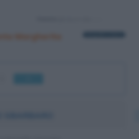
Powered by
nta Margherita
2 biografie in elenco
OK
O SBARBARO