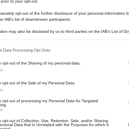
O
 prior to your opt-out.
io
1950
rately opt-out of the further disclosure of your personal information by
he IAB’s list of downstream participants.
i
Nato il 4 gennaio 1950 a Santa Margherita Ligure,
tion may also be disclosed by us to third parties on the IAB’s List of 
 di adozione, Massimo Luca inizia giovanissimo la sua
 that may further disclose it to other third parties.
musicista. Nella sua carriera è stato chitarrista acustico
 that this website/app uses one or more Google services and may gath
l Data Processing Opt Outs
including but not limited to your visit or usage behaviour. You may click 
 to Google and its third-party tags to use your data for below specifi
da messaggio
Download PDF
o opt-out of the Sharing of my personal data.
ogle consent section.
In
o opt-out of the Sale of my Personal Data.
In
to opt-out of processing my Personal Data for Targeted
ing.
In
o opt-out of Collection, Use, Retention, Sale, and/or Sharing
ersonal Data that Is Unrelated with the Purposes for which it
lected.