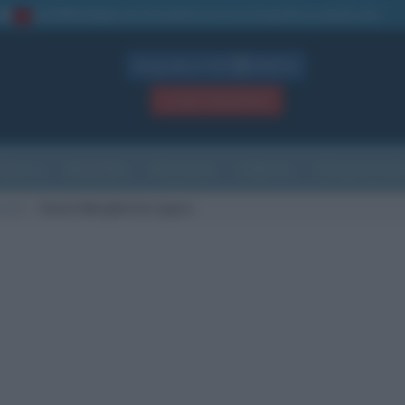
La TUA storia
: perché pubblicare la tua biografia su questo sito
1
Biografie in PDF
GRATIS
ACCEDI / REGISTRATI
Indice
Newsletter
Ricorrenze
Cultura
Che giorno sarà
scita
Santa Margherita Ligure