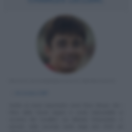
PILOTA AUTOMOBILISTICO MONEGASCO
α
16 ottobre
1997
Anche un nome importante come Ross Brawn, che i
tifosi della Ferrari legano in modo indissolubile ai
successi del Cavallino con Michael Schumacher, è
arrivato nella seconda metà degli anni 2010 ad