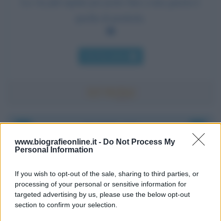
La via più rapida per porre fine a una guerra è
quella di perderla.
Chi l'ha detto
Accadde oggi
www.biografieonline.it -
Do Not Process My
Personal Information
6 agosto 1945
If you wish to opt-out of the sale, sharing to third parties, or
81 ANNI FA
processing of your personal or sensitive information for
Durante la Seconda guerra mondiale avviene uno dei
targeted advertising by us, please use the below opt-out
più tristi episodi che la storia ricordi: il
section to confirm your selection.
bombardamento atomico di Hiroshima.