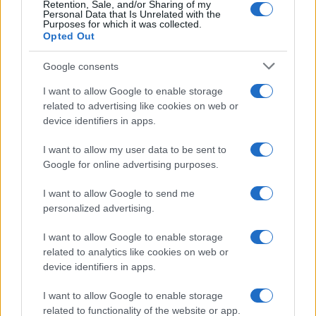
Retention, Sale, and/or Sharing of my
Personal Data that Is Unrelated with the
Purposes for which it was collected.
Opted Out
Google consents
I want to allow Google to enable storage
related to advertising like cookies on web or
device identifiers in apps.
I want to allow my user data to be sent to
Google for online advertising purposes.
I want to allow Google to send me
personalized advertising.
I want to allow Google to enable storage
related to analytics like cookies on web or
Biografie
Approfondimenti
device identifiers in apps.
Biografie di oggi
Mappa del sito
Biografie più visitate
Ricorrenze
I want to allow Google to enable storage
Indice dei nomi
Onomastico
related to functionality of the website or app.