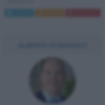
affermare che il...
Leggi di più
Commenta
Download PDF
ALBERTO DI MONACO