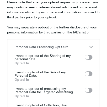
Please note that after your opt-out request is processed you
LEGGI L'ARTICOLO
may continue seeing interest-based ads based on personal
Il bombardamento atomico di Hiroshima e
information utilized by us or personal information disclosed to
Nagasaki
third parties prior to your opt-out.
You may separately opt-out of the further disclosure of your
personal information by third parties on the IAB’s list of
downstream participants.
Personal Data Processing Opt Outs
This information may also be disclosed by us to third parties
on the IAB’s List of Downstream Participants that may further
I want to opt-out of the Sharing of my
disclose it to other third parties.
personal data.
Opted In
Please note that this website/app uses one or more Google
RICEVI GLI AGGIORNAMENTI
services and may gather and store information including but
I want to opt-out of the Sale of my
Personal Data.
not limited to your visit or usage behaviour. You may click to
Opted In
grant or deny consent to Google and its third-party tags to
Inserisci la tua migliore e-mail
use your data for below specified purposes in below Google
I want to opt-out of processing my
consent section.
Personal Data for Targeted Advertising.
E-mail
Opted In
OK
I want to opt-out of Collection, Use,