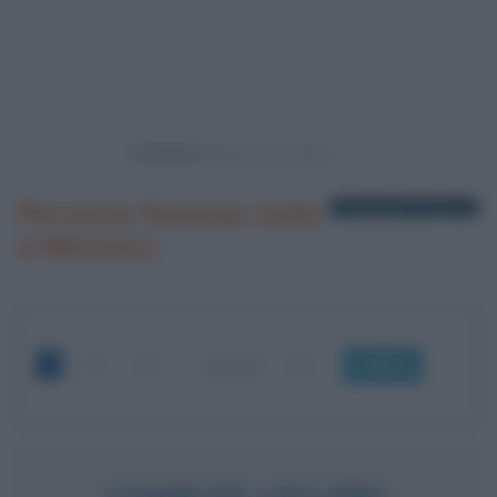
Powered by
Persone famose nate
3 biografie in elenco
a Monaco
OK
CHARLES LECLERC