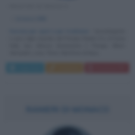
PRINCIPE DI MONACO
α
14 marzo
1958
Sovrano per sport e per tradizione
Secondogenito
e unico figlio maschio del Principe Ranieri III e di Grace
Kelly, Sua Altezza Serenissima il Principe Albert,
Alexandre, Louis, Pierre, Marchese di Baux,...
Leggi di più
Commenta
Download PDF
RANIERI DI MONACO