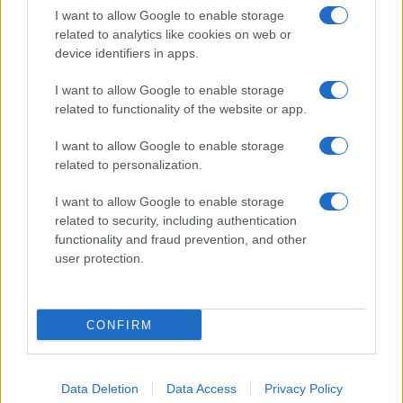
I want to allow Google to enable storage
related to analytics like cookies on web or
Biografie
Approfondimenti
device identifiers in apps.
Biografie di oggi
Mappa del sito
Biografie più visitate
Ricorrenze
I want to allow Google to enable storage
Indice dei nomi
Onomastico
related to functionality of the website or app.
Foto di personaggi famosi
Che giorno era?
Categorie
Che giorno sarà?
I want to allow Google to enable storage
Temi
Cultura
related to personalization.
Servizi
I want to allow Google to enable storage
Pubblica la tua biografia
related to security, including authentication
functionality and fraud prevention, and other
Privacy Policy
user protection.
Cookie Policy
Preferenze Privacy
Contatti
CONFIRM
Biografieonline.it © 2003-2025 • Riproduzione dei testi consentita citando la fonte
Creative Commons
come da Licenza
• Nota: come Affiliato Amazon, il sito
Pubblicità
ricava commissioni sugli acquisti idonei. •
Data Deletion
Data Access
Privacy Policy