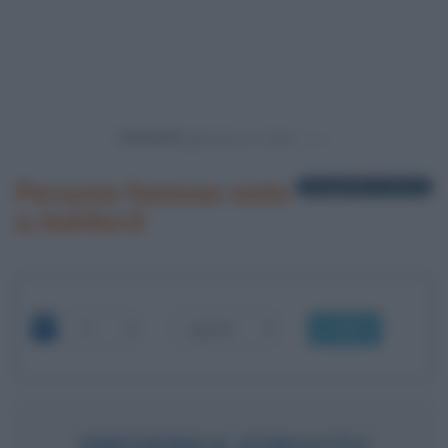
Powered by
Persone famose nate
1 biografia in elenco
a Ashford
OK
FREDERICK FORSYTH