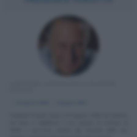
SCRITTORE, GIORNALISTA E AVIATORE
INGLESE
α
25 agosto
1938
ω
9 giugno
2025
Frederick Forsyth nasce il 25 agosto 1938 ad Ashford,
nel Kent, in Inghilterra. Il suo destino di scrittore di
thriller e spy-story sembra già tracciato dalla sua