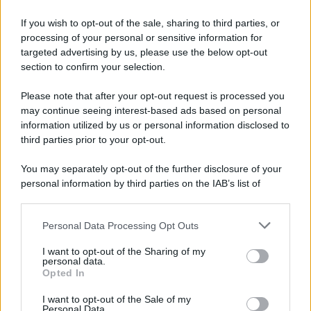
81 ANNI FA
If you wish to opt-out of the sale, sharing to third parties, or
Dopo l'attacco alla città giapponese di Hiroshima
processing of your personal or sensitive information for
avvenuto tre giorni prima, gli Stati Uniti sganciano
targeted advertising by us, please use the below opt-out
un'altra bomba atomica radendo al suolo la città di
section to confirm your selection.
Nagasaki.
Please note that after your opt-out request is processed you
LEGGI L'ARTICOLO
may continue seeing interest-based ads based on personal
Il bombardamento atomico di Hiroshima e
information utilized by us or personal information disclosed to
Nagasaki
third parties prior to your opt-out.
You may separately opt-out of the further disclosure of your
personal information by third parties on the IAB’s list of
downstream participants.
Personal Data Processing Opt Outs
This information may also be disclosed by us to third parties
on the IAB’s List of Downstream Participants that may further
I want to opt-out of the Sharing of my
disclose it to other third parties.
personal data.
Opted In
Please note that this website/app uses one or more Google
RICEVI GLI AGGIORNAMENTI
services and may gather and store information including but
I want to opt-out of the Sale of my
Personal Data.
not limited to your visit or usage behaviour. You may click to