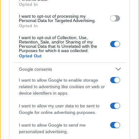
Opted In
grant or deny consent to Google and its third-party tags to
Inserisci la tua migliore e-mail
use your data for below specified purposes in below Google
I want to opt-out of processing my
consent section.
Personal Data for Targeted Advertising.
E-mail
Opted In
OK
I want to opt-out of Collection, Use,
Retention, Sale, and/or Sharing of my
Personal Data that Is Unrelated with the
Purposes for which it was collected.
Opted Out
Google consents
I want to allow Google to enable storage
related to advertising like cookies on web or
device identifiers in apps.
I want to allow my user data to be sent to
Google for online advertising purposes.
I want to allow Google to send me
personalized advertising.