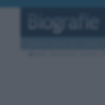
Biografie
Foto
Temi
Categorie
Biografie
Nazioni di nascita
Capo Verde
Cit