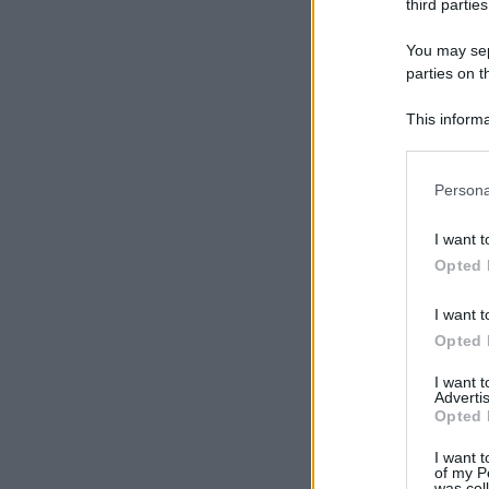
third parties
You may sepa
parties on t
This informa
Participants
Please note
Persona
information 
deny consent
I want t
in below Go
Opted 
I want t
Opted 
I want 
Advertis
Opted 
I want t
of my P
was col