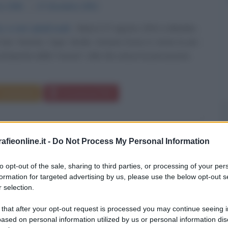
to
1941
ω
17 dicembre
2011
, e con i piedi nudi
Nata il 27 agosto 1941 a Mindelo,
di San Vicente, Capo Verde, Cesaria Evora è stata la più
nterprete della "morna", stile che unisce le percussioni...
Commenta
Download PDF
fieonline.it -
Do Not Process My Personal Information
to opt-out of the sale, sharing to third parties, or processing of your per
formation for targeted advertising by us, please use the below opt-out s
 selection.
 that after your opt-out request is processed you may continue seeing i
ased on personal information utilized by us or personal information dis