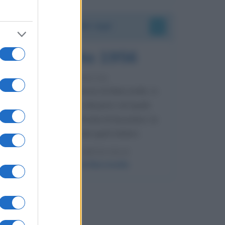
Accadde oggi
8 agosto 1956
70 ANNI FA
Nella miniera di carbone di Marcinelle, in
Belgio, avviene un disastro nel quale
perdono la vita centinaia di lavoratori, la
maggior parte dei quali italiani.
LEGGI L'ARTICOLO
Il disastro di Marcinelle