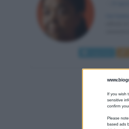
α
27 agos
Con l'anima
sull'isola 
conosciuta i
Leggi di più
www.biogra
If you wish 
sensitive in
confirm your
Please note
based ads b