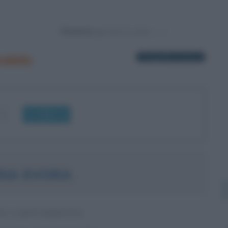
Powered by
ndelo
1 biografia in elenco
OK
RIA EVORA
TE CAPOVERDIANA