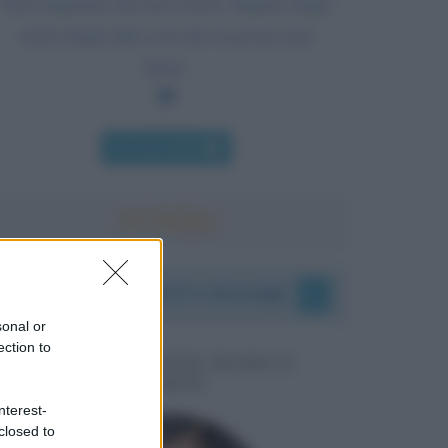
Non imparare dai tuoi errori. Impara dagli
errori degli altri così che tu possa non
farne.
Chi l'ha detto
I vostri commenti e messaggi
sonal or
ection to
MESSAGGI PER MARCO
LIORNI
nterest-
closed to