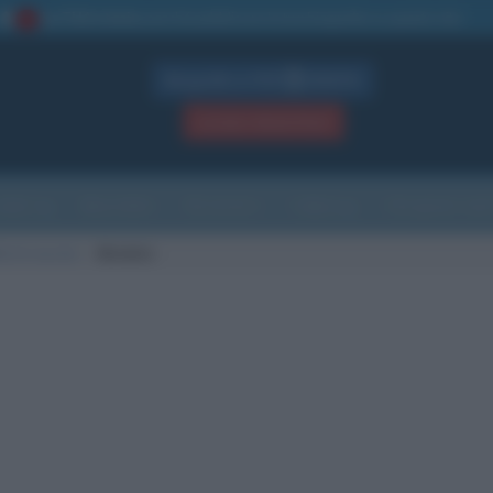
La TUA storia
: perché pubblicare la tua biografia su questo sito
1
Biografie in PDF
GRATIS
ACCEDI / REGISTRATI
Indice
Newsletter
Ricorrenze
Cultura
Che giorno sarà
tà di nascita
Mindelo