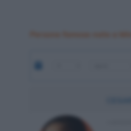
Persone famose nate a Mi
CESA
CANTAN