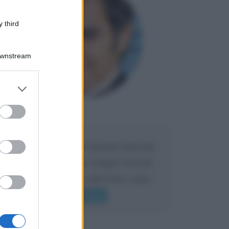
 third
Downstream
er and store
to grant or
ed purposes
Maria
DA:
Caro Liorni perché quando presenti
l'eredità urli sempre troppo? non ho
mai sentito Mike o altri bravi come
lui gridare
Leggi di più