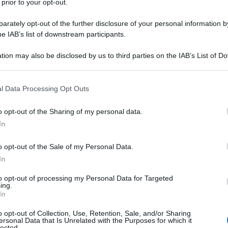
 prior to your opt-out.
rately opt-out of the further disclosure of your personal information by
he IAB’s list of downstream participants.
tion may also be disclosed by us to third parties on the IAB’s List of 
 that may further disclose it to other third parties.
 that this website/app uses one or more Google services and may gath
l Data Processing Opt Outs
including but not limited to your visit or usage behaviour. You may click 
 to Google and its third-party tags to use your data for below specifi
o opt-out of the Sharing of my personal data.
ogle consent section.
In
o opt-out of the Sale of my Personal Data.
In
to opt-out of processing my Personal Data for Targeted
ing.
In
o opt-out of Collection, Use, Retention, Sale, and/or Sharing
ersonal Data that Is Unrelated with the Purposes for which it
lected.