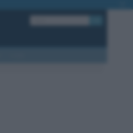
OK
?
Contatti