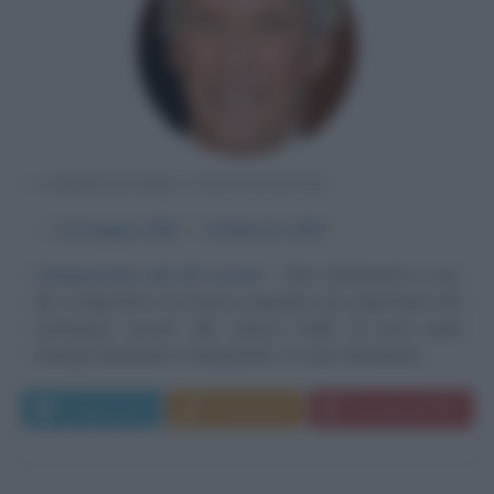
COMPOSITORE STATUNITENSE
α
12 maggio
1928
ω
8 febbraio
2023
Composizioni del XX secolo
Burt Bacharach è uno
dei compositori di musica popolare più importanti del
ventesimo secolo, allo stesso livello di nomi quali
George Gershwin o Irving Berlin. Le sue sofisticate...
Leggi di più
Commenta
Download PDF