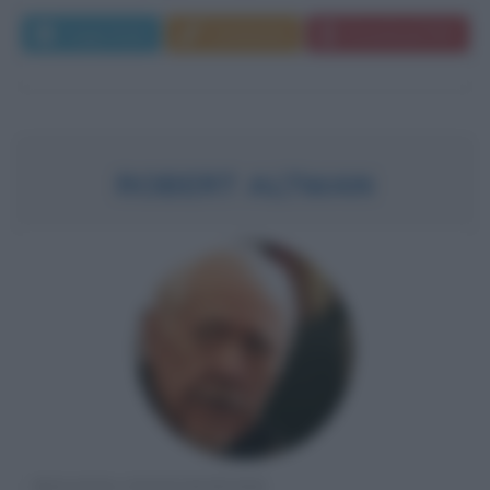
Leggi di più
Commenta
Download PDF
ROBERT ALTMAN
REGISTA STATUNITENSE