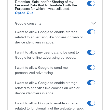
Retention, Sale, and/or Sharing of my
Personal Data that Is Unrelated with the
Purposes for which it was collected.
Opted Out
Google consents
I want to allow Google to enable storage
related to advertising like cookies on web or
device identifiers in apps.
I want to allow my user data to be sent to
Google for online advertising purposes.
I want to allow Google to send me
personalized advertising.
I want to allow Google to enable storage
related to analytics like cookies on web or
Biografie
Approfondimenti
device identifiers in apps.
Biografie di oggi
Mappa del sito
Biografie più visitate
Ricorrenze
I want to allow Google to enable storage
Indice dei nomi
Onomastico
related to functionality of the website or app.