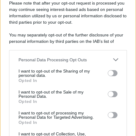
Please note that after your opt-out request is processed you
LEGGI L'ARTICOLO
may continue seeing interest-based ads based on personal
Il bombardamento atomico di Hiroshima e
information utilized by us or personal information disclosed to
Nagasaki
third parties prior to your opt-out.
You may separately opt-out of the further disclosure of your
personal information by third parties on the IAB’s list of
downstream participants.
Personal Data Processing Opt Outs
This information may also be disclosed by us to third parties
on the IAB’s List of Downstream Participants that may further
I want to opt-out of the Sharing of my
disclose it to other third parties.
personal data.
Opted In
Please note that this website/app uses one or more Google
RICEVI GLI AGGIORNAMENTI
services and may gather and store information including but
I want to opt-out of the Sale of my
Personal Data.
not limited to your visit or usage behaviour. You may click to
Opted In
grant or deny consent to Google and its third-party tags to
Inserisci la tua migliore e-mail
use your data for below specified purposes in below Google
I want to opt-out of processing my
consent section.
Personal Data for Targeted Advertising.
E-mail
Opted In
OK
I want to opt-out of Collection, Use,