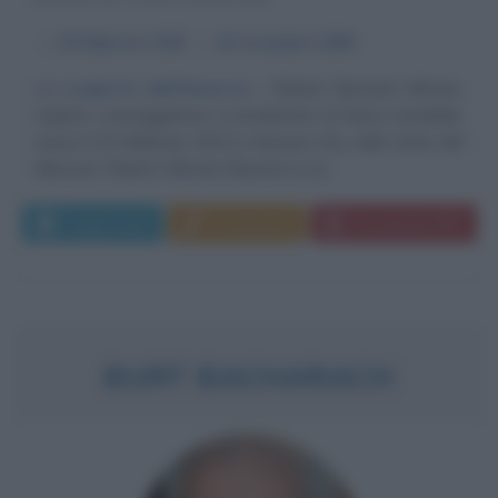
α
20 febbraio
1925
ω
20 novembre
2006
La scoperta dell'America
Robert Bernard Altman,
regista, sceneggiatore e produttore di fama mondiale,
nasce il 20 febbraio 1925 a Kansas City, nello stato del
Missouri. Robert Altman Educato in un...
Leggi di più
Commenta
Download PDF
BURT BACHARACH