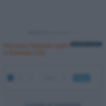
Powered by
Persone famose nate
3 biografie in elenco
a Kansas City
OK
CHARLIE PARKER