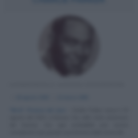
SASSOFONISTA E JAZZISTA STATUNITENSE
α
29 agosto
1920
ω
12 marzo
1955
"Bird", Picasso del Jazz
Charlie Parker nasce il 29
agosto del 1920, a Kansas City, nello stato americano
del Kansas. Con ogni probabilità può essere
considerato il più grande sassofonista della storia del...