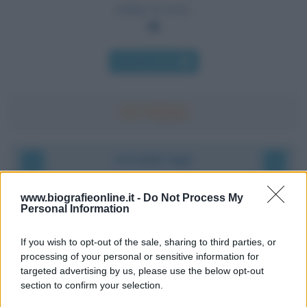
mitiga la noia.
Chi l'ha detto
Accadde oggi
9 agosto 1945
www.biografieonline.it -
Do Not Process My
Personal Information
81 ANNI FA
If you wish to opt-out of the sale, sharing to third parties, or
Dopo l'attacco alla città giapponese di Hiroshima
processing of your personal or sensitive information for
avvenuto tre giorni prima, gli Stati Uniti sganciano
targeted advertising by us, please use the below opt-out
un'altra bomba atomica radendo al suolo la città di
section to confirm your selection.
Nagasaki.