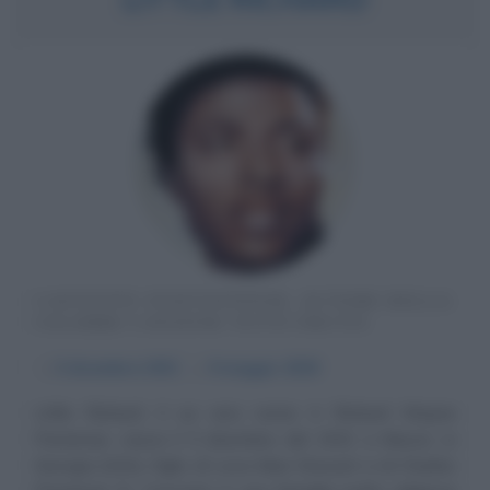
CANTANTE STATUNITENSE, AUTORE DELLA
CELEBRE CANZONE TUTTI FRUTTI
α
5 dicembre
1932
ω
9 maggio
2020
Little Richard, il cui vero nome è Richard Wayne
Penniman, nasce il 5 dicembre del 1932 a Macon, in
Georgia (USA), figlio di Leva Mae Stewart e di Charles