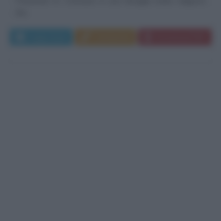
Penniman Sr. Cresciuto in una famiglia molto religiosa
(ha...
Leggi di più
Commenta
Download PDF