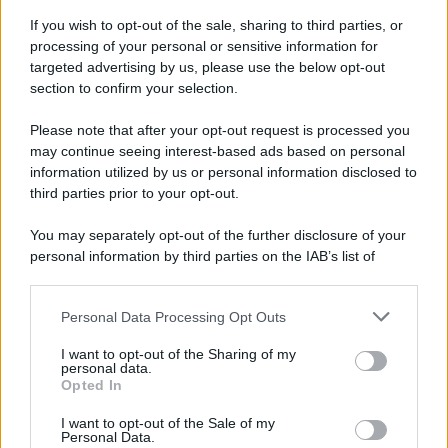
81 ANNI FA
If you wish to opt-out of the sale, sharing to third parties, or
Dopo l'attacco alla città giapponese di Hiroshima
processing of your personal or sensitive information for
avvenuto tre giorni prima, gli Stati Uniti sganciano
targeted advertising by us, please use the below opt-out
un'altra bomba atomica radendo al suolo la città di
section to confirm your selection.
Nagasaki.
Please note that after your opt-out request is processed you
LEGGI L'ARTICOLO
may continue seeing interest-based ads based on personal
Il bombardamento atomico di Hiroshima e
information utilized by us or personal information disclosed to
Nagasaki
third parties prior to your opt-out.
You may separately opt-out of the further disclosure of your
personal information by third parties on the IAB’s list of
downstream participants.
Personal Data Processing Opt Outs
This information may also be disclosed by us to third parties
on the IAB’s List of Downstream Participants that may further
I want to opt-out of the Sharing of my
disclose it to other third parties.
personal data.
Opted In
Please note that this website/app uses one or more Google
RICEVI GLI AGGIORNAMENTI
services and may gather and store information including but
I want to opt-out of the Sale of my
Personal Data.
not limited to your visit or usage behaviour. You may click to