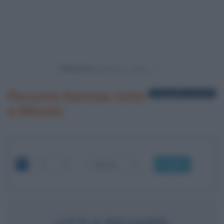
Powered by
Persone famose nate
1 biografia in elenco
a Macon
OK
LITTLE RICHARD