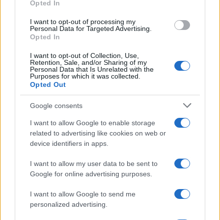
Opted In
grant or deny consent to Google and its third-party tags to
Inserisci la tua migliore e-mail
use your data for below specified purposes in below Google
I want to opt-out of processing my
consent section.
Personal Data for Targeted Advertising.
E-mail
Opted In
OK
I want to opt-out of Collection, Use,
Retention, Sale, and/or Sharing of my
Personal Data that Is Unrelated with the
Purposes for which it was collected.
Opted Out
Google consents
I want to allow Google to enable storage
related to advertising like cookies on web or
device identifiers in apps.
I want to allow my user data to be sent to
Google for online advertising purposes.
I want to allow Google to send me
personalized advertising.