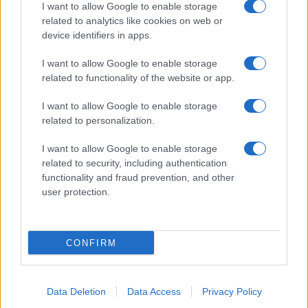
I want to allow Google to enable storage
related to analytics like cookies on web or
Biografie
Approfondimenti
device identifiers in apps.
Biografie di oggi
Mappa del sito
Biografie più visitate
Ricorrenze
I want to allow Google to enable storage
Indice dei nomi
Onomastico
related to functionality of the website or app.
Foto di personaggi famosi
Che giorno era?
Categorie
Che giorno sarà?
I want to allow Google to enable storage
Temi
Cultura
related to personalization.
Servizi
I want to allow Google to enable storage
Pubblica la tua biografia
related to security, including authentication
functionality and fraud prevention, and other
Privacy Policy
user protection.
Cookie Policy
Preferenze Privacy
Contatti
CONFIRM
Biografieonline.it © 2003-2025 • Riproduzione dei testi consentita citando la fonte
Creative Commons
come da Licenza
• Nota: come Affiliato Amazon, il sito
Pubblicità
ricava commissioni sugli acquisti idonei. •
Data Deletion
Data Access
Privacy Policy