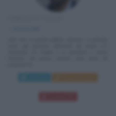
GIORNALISTA ITALIANO
α
18 marzo
1976
Volto noto al grande pubblico televisivo, in particolar
modo agli spettatori affezionati del canale La7,
Alessandro De Angelis è un giornalista e autore
televisivo, che spesso compare come ospite dei
programmi di...
Leggi di più
Manda messaggio
Download PDF