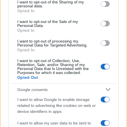
I want to opt-out of the Sharing of my
disclose it to other third parties.
personal data.
Opted In
Please note that this website/app uses one or more Google
RICEVI GLI AGGIORNAMENTI
services and may gather and store information including but
I want to opt-out of the Sale of my
Personal Data.
not limited to your visit or usage behaviour. You may click to
Opted In
grant or deny consent to Google and its third-party tags to
Inserisci la tua migliore e-mail
use your data for below specified purposes in below Google
I want to opt-out of processing my
consent section.
Personal Data for Targeted Advertising.
E-mail
Opted In
OK
I want to opt-out of Collection, Use,
Retention, Sale, and/or Sharing of my
Personal Data that Is Unrelated with the
Purposes for which it was collected.
Opted Out
Google consents
I want to allow Google to enable storage
related to advertising like cookies on web or
device identifiers in apps.
I want to allow my user data to be sent to