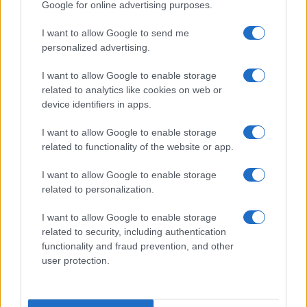
Google for online advertising purposes.
I want to allow Google to send me
personalized advertising.
I want to allow Google to enable storage
related to analytics like cookies on web or
Biografie
Approfondimenti
device identifiers in apps.
Biografie di oggi
Mappa del sito
Biografie più visitate
Ricorrenze
I want to allow Google to enable storage
Indice dei nomi
Onomastico
related to functionality of the website or app.
Foto di personaggi famosi
Che giorno era?
Categorie
Che giorno sarà?
I want to allow Google to enable storage
Temi
Cultura
related to personalization.
Servizi
I want to allow Google to enable storage
Pubblica la tua biografia
related to security, including authentication
functionality and fraud prevention, and other
Privacy Policy
user protection.
Cookie Policy
Preferenze Privacy
Contatti