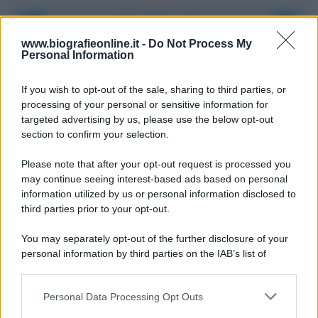
Accadde oggi
www.biografieonline.it -
Do Not Process My
Personal Information
8 agosto 1956
If you wish to opt-out of the sale, sharing to third parties, or
70 ANNI FA
processing of your personal or sensitive information for
Nella miniera di carbone di Marcinelle, in Belgio,
targeted advertising by us, please use the below opt-out
avviene un disastro nel quale perdono la vita
section to confirm your selection.
centinaia di lavoratori, la maggior parte dei quali
Please note that after your opt-out request is processed you
italiani.
may continue seeing interest-based ads based on personal
LEGGI L'ARTICOLO
information utilized by us or personal information disclosed to
Il disastro di Marcinelle
third parties prior to your opt-out.
You may separately opt-out of the further disclosure of your
personal information by third parties on the IAB’s list of
downstream participants.
Personal Data Processing Opt Outs
This information may also be disclosed by us to third parties
on the IAB’s List of Downstream Participants that may further