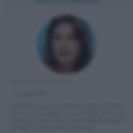
GIORNALISTA ITALIANA
α
20 giugno
1965
Lina Palmerini nasce a L'Aquila il 20 giugno 1965. Volto
noto al grande pubblico e in particolar modo agli
appassionati dei talk show di approfondimento politico
e attualità, è una giornalista e opinionista...