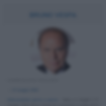
BRUNO VESPA
GIORNALISTA ITALIANO
α
27 maggio
1944
Informazione porta a porta
Nato a L'Aquila il 27
maggio 1944, Bruno Vespa ha cominciato a sedici anni il