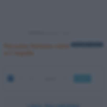
Powered by
Persone famose nate
3 biografie in elenco
a L'aquila
OK
LINA PALMERINI