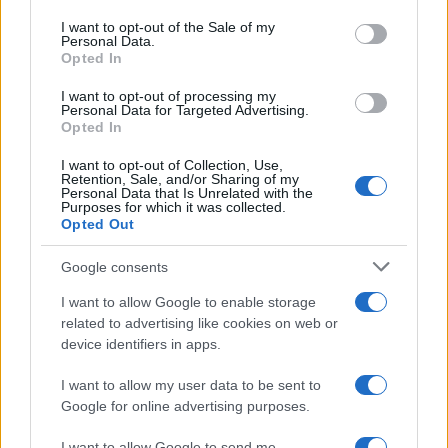
Please note that this website/app uses one or more Google
RICEVI GLI AGGIORNAMENTI
services and may gather and store information including but
I want to opt-out of the Sale of my
Personal Data.
not limited to your visit or usage behaviour. You may click to
Opted In
grant or deny consent to Google and its third-party tags to
Inserisci la tua migliore e-mail
use your data for below specified purposes in below Google
I want to opt-out of processing my
consent section.
Personal Data for Targeted Advertising.
E-mail
Opted In
OK
I want to opt-out of Collection, Use,
Retention, Sale, and/or Sharing of my
Personal Data that Is Unrelated with the
Purposes for which it was collected.
Opted Out
Google consents
I want to allow Google to enable storage
related to advertising like cookies on web or
device identifiers in apps.
I want to allow my user data to be sent to
Google for online advertising purposes.
I want to allow Google to send me