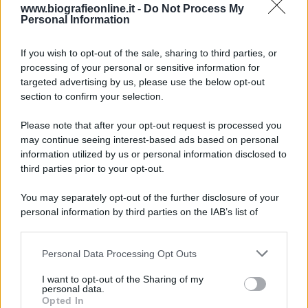
9 agosto 1945
www.biografieonline.it -
Do Not Process My
Personal Information
81 ANNI FA
If you wish to opt-out of the sale, sharing to third parties, or
Dopo l'attacco alla città giapponese di Hiroshima
processing of your personal or sensitive information for
avvenuto tre giorni prima, gli Stati Uniti sganciano
targeted advertising by us, please use the below opt-out
un'altra bomba atomica radendo al suolo la città di
section to confirm your selection.
Nagasaki.
Please note that after your opt-out request is processed you
LEGGI L'ARTICOLO
may continue seeing interest-based ads based on personal
Il bombardamento atomico di Hiroshima e
information utilized by us or personal information disclosed to
Nagasaki
third parties prior to your opt-out.
You may separately opt-out of the further disclosure of your
personal information by third parties on the IAB’s list of
downstream participants.
Personal Data Processing Opt Outs
This information may also be disclosed by us to third parties
on the IAB’s List of Downstream Participants that may further
I want to opt-out of the Sharing of my
disclose it to other third parties.
personal data.
Opted In