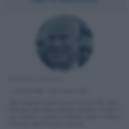
POLITICO SOVIETICO
α
15 aprile
1894
ω
11 settembre
1971
Nikita Sergeevic Kruscev nasce il 15 aprile del 1894 a
Kalinovka, nella Russia imperiale, nell'oblast di Kursk. Il
suo complesso cognome è trascritto spesso in italiano
in Krusciov, oppure Kruscev, o ancora...