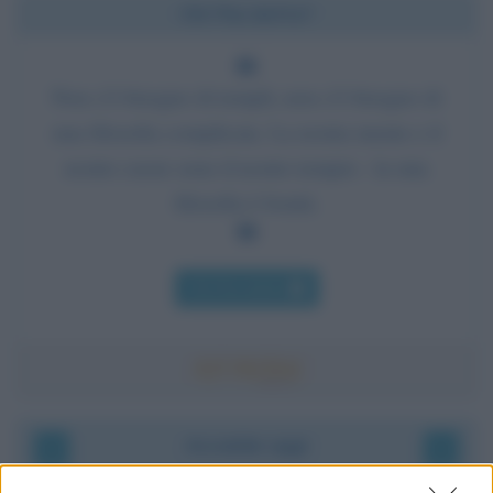
Chi l'ha detto?
Non c'è bisogno di templi, non c'è bisogno di
una filosofia complicata. La nostra mente e il
nostro cuore sono il nostro tempio - la mia
filosofia è bontà.
Chi l'ha detto
Accadde oggi