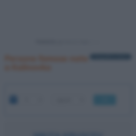
Powered by
Persone famose nate
1 biografia in elenco
a Kalinovka
OK
NIKITA KRUSCEV