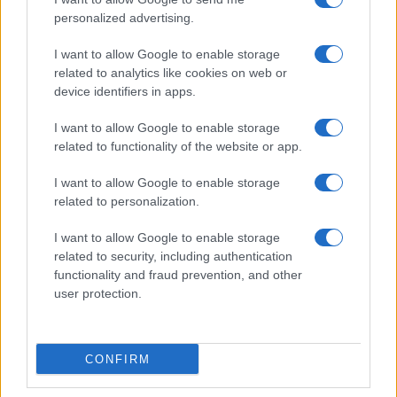
personalized advertising.
I want to allow Google to enable storage
related to analytics like cookies on web or
Biografie
Approfondimenti
device identifiers in apps.
Biografie di oggi
Mappa del sito
Biografie più visitate
Ricorrenze
I want to allow Google to enable storage
Indice dei nomi
Onomastico
related to functionality of the website or app.
Foto di personaggi famosi
Che giorno era?
Categorie
Che giorno sarà?
I want to allow Google to enable storage
Temi
Cultura
related to personalization.
Servizi
I want to allow Google to enable storage
Pubblica la tua biografia
related to security, including authentication
functionality and fraud prevention, and other
Privacy Policy
user protection.
Cookie Policy
Preferenze Privacy
Contatti
CONFIRM
Biografieonline.it © 2003-2025 • Riproduzione dei testi consentita citando la fonte
Creative Commons
come da Licenza
• Nota: come Affiliato Amazon, il sito