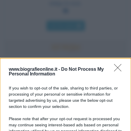
mitiga la noia.
Chi l'ha detto
Accadde oggi
www.biografieonline.it -
Do Not Process My
Personal Information
7 agosto 1974
If you wish to opt-out of the sale, sharing to third parties, or
processing of your personal or sensitive information for
52 ANNI FA
targeted advertising by us, please use the below opt-out
Camminando su una fune, Philippe Petit compie la
section to confirm your selection.
sua celebre traversata delle Twin Towers a New
Please note that after your opt-out request is processed you
York.
may continue seeing interest-based ads based on personal
LEGGI LA BIOGRAFIA