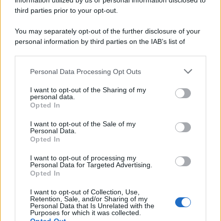
information utilized by us or personal information disclosed to
Philippe Petit
third parties prior to your opt-out.
You may separately opt-out of the further disclosure of your
personal information by third parties on the IAB’s list of
downstream participants.
Personal Data Processing Opt Outs
This information may also be disclosed by us to third parties
on the IAB’s List of Downstream Participants that may further
I want to opt-out of the Sharing of my
disclose it to other third parties.
personal data.
Opted In
Please note that this website/app uses one or more Google
RICEVI GLI AGGIORNAMENTI
services and may gather and store information including but
I want to opt-out of the Sale of my
Personal Data.
not limited to your visit or usage behaviour. You may click to
Opted In
grant or deny consent to Google and its third-party tags to
Inserisci la tua migliore e-mail
use your data for below specified purposes in below Google
I want to opt-out of processing my
consent section.
Personal Data for Targeted Advertising.
E-mail
Opted In
OK
I want to opt-out of Collection, Use,
Retention, Sale, and/or Sharing of my
Personal Data that Is Unrelated with the
Purposes for which it was collected.