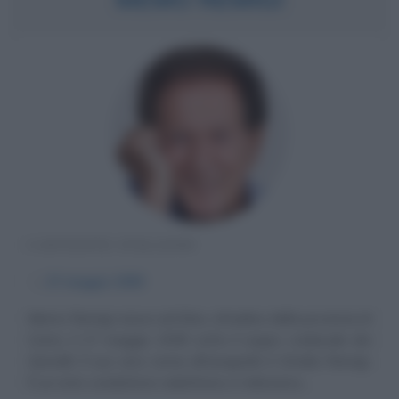
CANTANTE ITALIANO
α
27 maggio
1938
Memo Remigi nasce ad Erba, cittadina della provincia di
Como, il 27 maggio 1938 sotto il segno zodiacale dei
Gemelli. Il suo vero nome all’anagrafe è Emidio Remigi.
È un noto conduttore radiofonico e televisivo,...