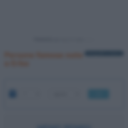
Powered by
Persone famose nate
2 biografie in elenco
a Erba
OK
MEMO REMIGI