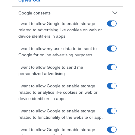
Opted Out
Google consents
I want to allow Google to enable storage
related to advertising like cookies on web or
device identifiers in apps.
I want to allow my user data to be sent to
Google for online advertising purposes.
I want to allow Google to send me
personalized advertising.
I want to allow Google to enable storage
related to analytics like cookies on web or
Biografie
Approfondimenti
device identifiers in apps.
Biografie di oggi
Mappa del sito
Biografie più visitate
Ricorrenze
I want to allow Google to enable storage
Indice dei nomi
Onomastico
related to functionality of the website or app.
Foto di personaggi famosi
Che giorno era?
Categorie
Che giorno sarà?
I want to allow Google to enable storage