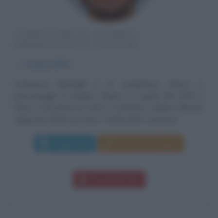
CONDUTTORE TV, ATTORE E
PERSONAGGIO TV ITALIANO
α
3 aprile
1979
Francesco Mandelli è un conduttore, attore e
personaggio tv italiano. Nasce il 3 aprile del 1979 a
Erba, in provincia di Como. È divenuto celebre all'inizio
degli anni 2000 con il duo "I Soliti Idioti" assieme...
Leggi di più
Manda messaggio
Download PDF