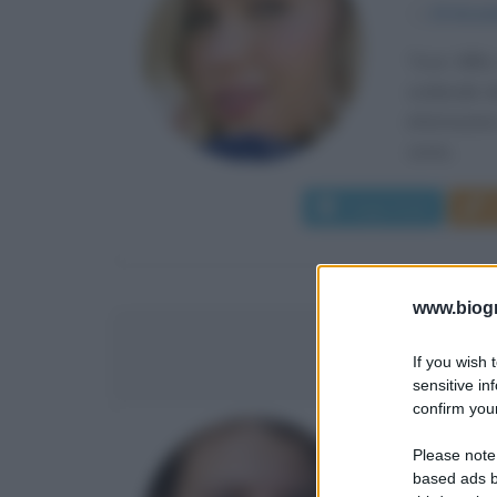
α
19 dice
Tove Villfo
zodiacale d
informazion
come...
Leggi di più
www.biogra
GRETA
If you wish 
sensitive in
confirm your
ATTIVIS
Please note
FAVORE 
based ads b