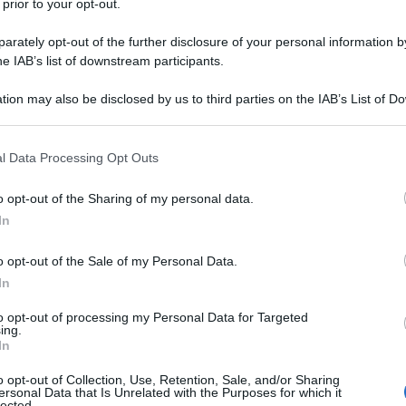
 prior to your opt-out.
io
2003
rately opt-out of the further disclosure of your personal information by
 pochissimo tempo Greta Thunberg è diventata il simbolo
he IAB’s list of downstream participants.
ei giovani e meno giovani che hanno a cuore il clima e la
tion may also be disclosed by us to third parties on the IAB’s List of 
ontro i cambiamenti climatici. Greta Thunberg, ragazza
 that may further disclose it to other third parties.
 that this website/app uses one or more Google services and may gath
l Data Processing Opt Outs
including but not limited to your visit or usage behaviour. You may click 
Commenta
Download PDF
 to Google and its third-party tags to use your data for below specifi
o opt-out of the Sharing of my personal data.
ogle consent section.
In
o opt-out of the Sale of my Personal Data.
In
 STRINDBERG
to opt-out of processing my Personal Data for Targeted
ing.
In
URGO, SCRITTORE E POETA SVEDESE
o opt-out of Collection, Use, Retention, Sale, and/or Sharing
ersonal Data that Is Unrelated with the Purposes for which it
aio
1849
ω
14 maggio
1912
lected.