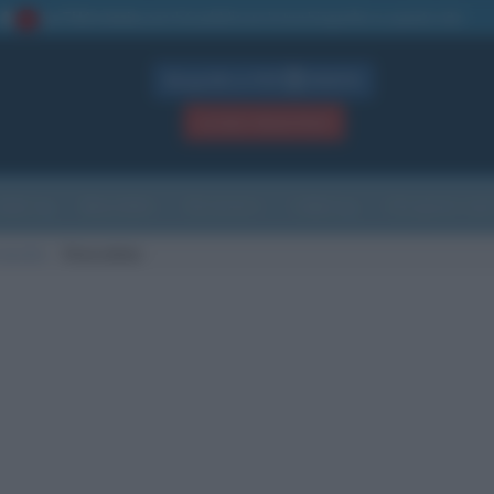
La TUA storia
: perché pubblicare la tua biografia su questo sito
1
Biografie in PDF
GRATIS
ACCEDI / REGISTRATI
Indice
Newsletter
Ricorrenze
Cultura
Che giorno sarà
 nascita
Stoccolma