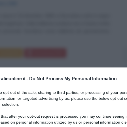
mbre
1996
r nasce il 19 dicembre 1996 a Stoccolma sotto il segno
el Sagittario. Della ballerina svedese non si hanno molte
i personali. Esordisce come ballerina da giovanissima,
Commenta
Download PDF
fieonline.it -
Do Not Process My Personal Information
 THUNBERG
to opt-out of the sale, sharing to third parties, or processing of your per
formation for targeted advertising by us, please use the below opt-out s
 selection.
TA SVEDESE, NOTA PER IL SUO IMPEGNO A
 that after your opt-out request is processed you may continue seeing i
DELL'AMBIENTE
ased on personal information utilized by us or personal information dis