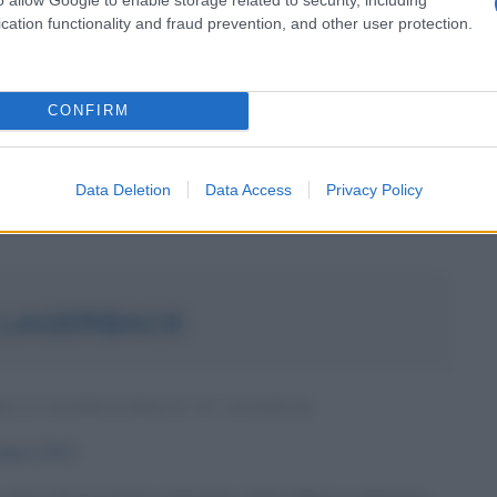
e del prestigio
Ingrid Bergman nasce a Stoccolma
cation functionality and fraud prevention, and other user protection.
 29 agosto del 1915, figlia unica del pittore e fotografo
stus Samuel Bergman e della tedesca Friedel Adler.
CONFIRM
s ha...
Commenta
Download PDF
Data Deletion
Data Access
Privacy Policy
A LAGERBACK
L E CONDUTTRICE TV SVEDESE
embre
1973