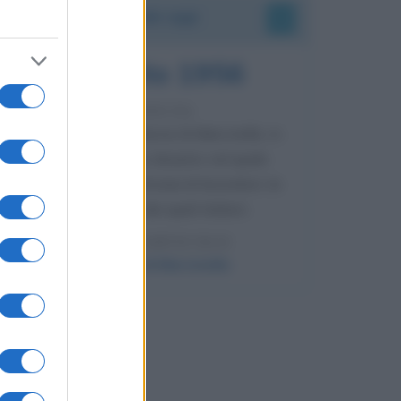
Accadde oggi
8 agosto 1956
70 ANNI FA
Nella miniera di carbone di Marcinelle, in
Belgio, avviene un disastro nel quale
perdono la vita centinaia di lavoratori, la
maggior parte dei quali italiani.
LEGGI L'ARTICOLO
Il disastro di Marcinelle