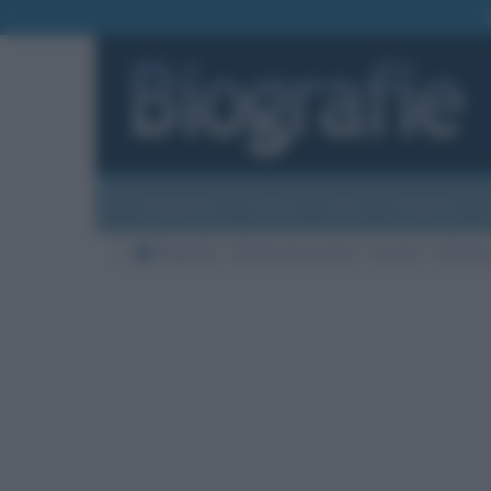
Biografie
Foto
Temi
Categorie
Biografie
Nazioni di nascita
Svezia
Città di