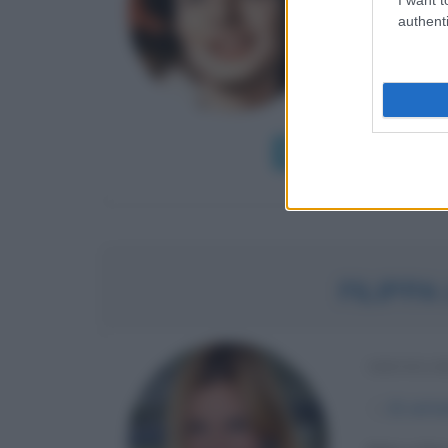
Le conferm
authenti
(Svezia) il
svedese Ju
Quando Ingri
Leggi di più
FILIPP
SHOWGIR
α
21 sett