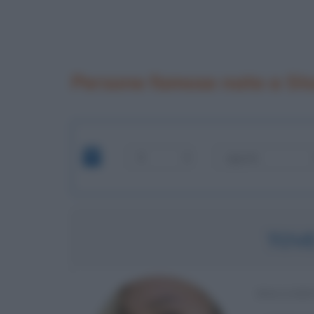
Persone famose nate a St
TOVE
BALLERI