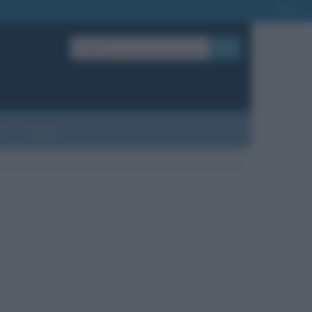
OK
?
Contatti