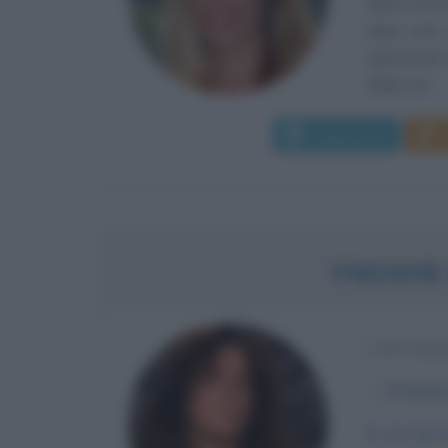
Nata a Stoc
dopo una c
spettacolo,
Italia con...
Leggi di più
YNGWIE
CHITARR
α
30 giug
In un torr