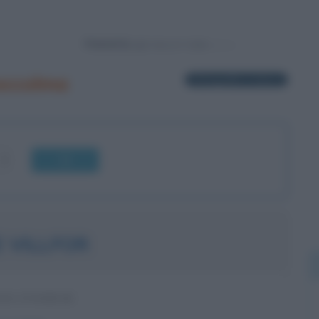
Powered by
occolma
10 biografie in elenco
OK
 VILLFOR
NA SVEDESE