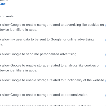
Out
st Strindberg, nato a Stoccolma il 22 gennaio 1849,
la stessa città il 14 maggio 1912, è un famoso
consents
go, scrittore e poeta svedese. La sua produzione
o allow Google to enable storage related to advertising like cookies on
vasta e di enorme...
evice identifiers in apps.
o allow my user data to be sent to Google for online advertising
Commenta
Download PDF
s.
to allow Google to send me personalized advertising.
o allow Google to enable storage related to analytics like cookies on
evice identifiers in apps.
D BERGMAN
o allow Google to enable storage related to functionality of the website
 SVEDESE
o allow Google to enable storage related to personalization.
to
1915
ω
29 agosto
1982
o allow Google to enable storage related to security, including