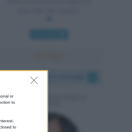
Anche un orologio fermo segna l'ora
giusta. Due volte al giorno.
Chi l'ha detto
I vostri commenti e messaggi
sonal or
MESSAGGI PER MARCO
ection to
LIORNI
nterest-
closed to