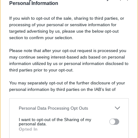
Personal Information
7 agosto 1974
If you wish to opt-out of the sale, sharing to third parties, or
processing of your personal or sensitive information for
52 ANNI FA
targeted advertising by us, please use the below opt-out
Camminando su una fune, Philippe Petit compie la
section to confirm your selection.
sua celebre traversata delle Twin Towers a New
Please note that after your opt-out request is processed you
York.
may continue seeing interest-based ads based on personal
LEGGI LA BIOGRAFIA
information utilized by us or personal information disclosed to
Philippe Petit
third parties prior to your opt-out.
You may separately opt-out of the further disclosure of your
personal information by third parties on the IAB’s list of
downstream participants.
Personal Data Processing Opt Outs
This information may also be disclosed by us to third parties
on the IAB’s List of Downstream Participants that may further
I want to opt-out of the Sharing of my
disclose it to other third parties.
personal data.
Opted In
Please note that this website/app uses one or more Google
RICEVI GLI AGGIORNAMENTI