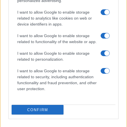
personalized advertising.
I want to allow Google to enable storage
related to analytics like cookies on web or
Biografie
Approfondimenti
device identifiers in apps.
Biografie di oggi
Mappa del sito
Biografie più visitate
Ricorrenze
I want to allow Google to enable storage
Indice dei nomi
Onomastico
related to functionality of the website or app.
Foto di personaggi famosi
Che giorno era?
Categorie
Che giorno sarà?
I want to allow Google to enable storage
Temi
Cultura
related to personalization.
Servizi
I want to allow Google to enable storage
Pubblica la tua biografia
related to security, including authentication
functionality and fraud prevention, and other
Privacy Policy
user protection.
Cookie Policy
Preferenze Privacy
Contatti
CONFIRM
Biografieonline.it © 2003-2025 • Riproduzione dei testi consentita citando la fonte
Creative Commons
come da Licenza
• Nota: come Affiliato Amazon, il sito
Pubblicità
ricava commissioni sugli acquisti idonei. •