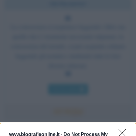
Chi l'ha detto?
La conoscenza si acquisisce leggendo i libri; ma
quello che è veramente necessario imparare, la
conoscenza del mondo, si può acquisire soltanto
leggendo gli uomini e studiando tutte le loro
diverse edizioni.
Chi l'ha detto
Accadde oggi
www.biografieonline.it -
Do Not Process My