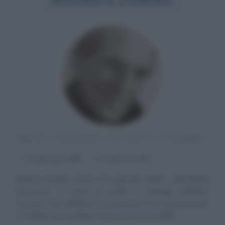
PRETE E TEOLOGO CATTOLICO SVIZZERO
α
21 gennaio
1897
ω
10 agosto
1975
Maurice Zundel, nasce il 21 gennaio 1897 a Neuchâtel
(Svizzera). È stato un prete e teologo cattolico
svizzero. Per definire il suo pensiero e le sue posizioni,
si è detto che Zundel si trova al crocevia delle...