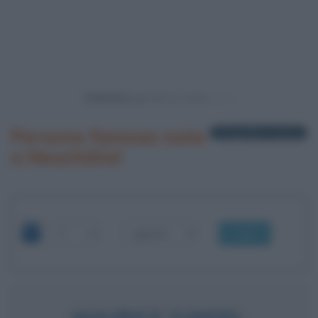
Powered by
Persone famose nate
1 biografia in elenco
a Neuchâtel
OK
MAURICE ZUNDEL