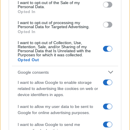
services and may gather and store information including but
I want to opt-out of the Sale of my
Personal Data.
not limited to your visit or usage behaviour. You may click to
Opted In
grant or deny consent to Google and its third-party tags to
Inserisci la tua migliore e-mail
use your data for below specified purposes in below Google
I want to opt-out of processing my
consent section.
Personal Data for Targeted Advertising.
E-mail
Opted In
OK
I want to opt-out of Collection, Use,
Retention, Sale, and/or Sharing of my
Personal Data that Is Unrelated with the
Purposes for which it was collected.
Opted Out
Google consents
I want to allow Google to enable storage
related to advertising like cookies on web or
device identifiers in apps.
I want to allow my user data to be sent to
Google for online advertising purposes.
I want to allow Google to send me