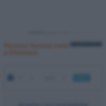
Powered by
Persone famose nate
1 biografia in elenco
a Khomeyn
OK
RUHOLLAH KHOMEINI