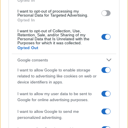
Opted In
grant or deny consent to Google and its third-party tags to
Inserisci la tua migliore e-mail
use your data for below specified purposes in below Google
I want to opt-out of processing my
consent section.
Personal Data for Targeted Advertising.
E-mail
Opted In
OK
I want to opt-out of Collection, Use,
Retention, Sale, and/or Sharing of my
Personal Data that Is Unrelated with the
Purposes for which it was collected.
Opted Out
Google consents
I want to allow Google to enable storage
related to advertising like cookies on web or
device identifiers in apps.
I want to allow my user data to be sent to
Google for online advertising purposes.
I want to allow Google to send me
personalized advertising.