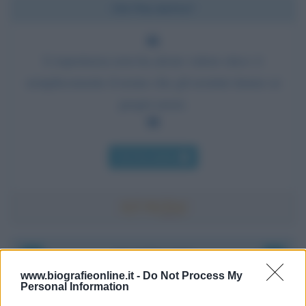
Chi l'ha detto?
L'esperienza non ha alcun valore etico: è
semplicemente il nome che gli uomini danno ai
propri errori.
Chi l'ha detto
Accadde oggi
www.biografieonline.it -
Do Not Process My
Personal Information
8 agosto 1956