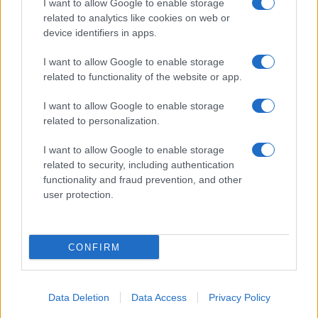
I want to allow Google to enable storage
related to analytics like cookies on web or
Biografie
Approfondimenti
device identifiers in apps.
Biografie di oggi
Mappa del sito
Biografie più visitate
Ricorrenze
I want to allow Google to enable storage
Indice dei nomi
Onomastico
related to functionality of the website or app.
Foto di personaggi famosi
Che giorno era?
Categorie
Che giorno sarà?
I want to allow Google to enable storage
Temi
Cultura
related to personalization.
Servizi
I want to allow Google to enable storage
Pubblica la tua biografia
related to security, including authentication
functionality and fraud prevention, and other
Privacy Policy
user protection.
Cookie Policy
Preferenze Privacy
Contatti
CONFIRM
Biografieonline.it © 2003-2025 • Riproduzione dei testi consentita citando la fonte
Creative Commons
come da Licenza
• Nota: come Affiliato Amazon, il sito
Pubblicità
ricava commissioni sugli acquisti idonei. •
Data Deletion
Data Access
Privacy Policy