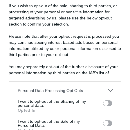
If you wish to opt-out of the sale, sharing to third parties, or
70 ANNI FA
processing of your personal or sensitive information for
Nella miniera di carbone di Marcinelle, in Belgio,
targeted advertising by us, please use the below opt-out
avviene un disastro nel quale perdono la vita
section to confirm your selection.
centinaia di lavoratori, la maggior parte dei quali
Please note that after your opt-out request is processed you
italiani.
may continue seeing interest-based ads based on personal
LEGGI L'ARTICOLO
information utilized by us or personal information disclosed to
Il disastro di Marcinelle
third parties prior to your opt-out.
You may separately opt-out of the further disclosure of your
personal information by third parties on the IAB’s list of
downstream participants.
Personal Data Processing Opt Outs
This information may also be disclosed by us to third parties
on the IAB’s List of Downstream Participants that may further
I want to opt-out of the Sharing of my
disclose it to other third parties.
personal data.
Opted In
Please note that this website/app uses one or more Google
RICEVI GLI AGGIORNAMENTI
services and may gather and store information including but
I want to opt-out of the Sale of my
Personal Data.
not limited to your visit or usage behaviour. You may click to