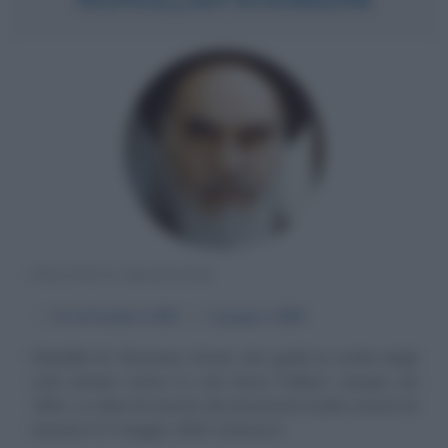
POLITICO IRANIANO
α
24 settembre
1902
ω
3 giugno
1989
Ruhollah M. Khomeini, l'imam che guidò la rivolta degli
sciiti iraniani contro lo scià Reza Pahlevi, nacque nel
1902. La data di nascita dai documenti risulta essere di
nascita il 17 maggio 1900, tuttavia il...