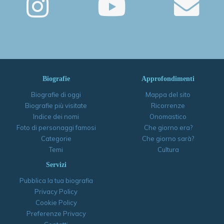
Biografie
Approfondimenti
Biografie di oggi
Mappa del sito
Biografie più visitate
Ricorrenze
Indice dei nomi
Onomastico
Foto di personaggi famosi
Che giorno era?
Categorie
Che giorno sarà?
Temi
Cultura
Servizi
Pubblica la tua biografia
Privacy Policy
Cookie Policy
Preferenze Privacy