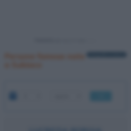
Powered by
Persone famose nate
3 biografie in elenco
a Subiaco
OK
LUCREZIA BORGIA