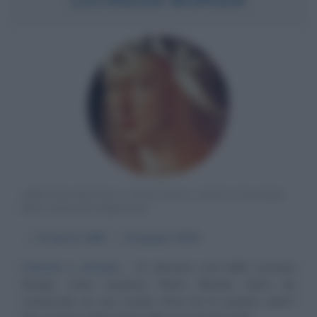
ARISTOCRATICA ITALIANA, NOTA FIGURA
DEL RINASCIMENTO
α
18 aprile
1480
ω
24 giugno
1519
Fascino e astuzia
Fu davvero così bella Lucrezia
Borgia, come asseriva Pietro Bembo tanto da
conservare un suo ricciolo d'oro tra le proprie carte?