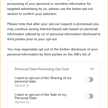
70 ANNI FA
processing of your personal or sensitive information for
Nella miniera di carbone di Marcinelle, in Belgio,
targeted advertising by us, please use the below opt-out
avviene un disastro nel quale perdono la vita
section to confirm your selection.
centinaia di lavoratori, la maggior parte dei quali
Please note that after your opt-out request is processed you
italiani.
may continue seeing interest-based ads based on personal
LEGGI L'ARTICOLO
information utilized by us or personal information disclosed to
Il disastro di Marcinelle
third parties prior to your opt-out.
You may separately opt-out of the further disclosure of your
personal information by third parties on the IAB’s list of
downstream participants.
Personal Data Processing Opt Outs
This information may also be disclosed by us to third parties
on the IAB’s List of Downstream Participants that may further
I want to opt-out of the Sharing of my
disclose it to other third parties.
personal data.
Opted In
Please note that this website/app uses one or more Google
RICEVI GLI AGGIORNAMENTI
services and may gather and store information including but
I want to opt-out of the Sale of my
Personal Data.
not limited to your visit or usage behaviour. You may click to
Opted In
grant or deny consent to Google and its third-party tags to
Inserisci la tua migliore e-mail