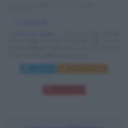
EX CALCIATORE ED ALLENATORE
ITALIANO
α
16 dicembre
1952
I numeri del bomber
Francesco "Ciccio" Graziani
nasce a Subiaco (Roma) il 16 dicembre 1952. Inizia la
carriera di calciatore nell'Arezzo, poi nel 1973 passa al
Torino. Veste la maglia granata per otto...
Leggi di più
Manda messaggio
Download PDF