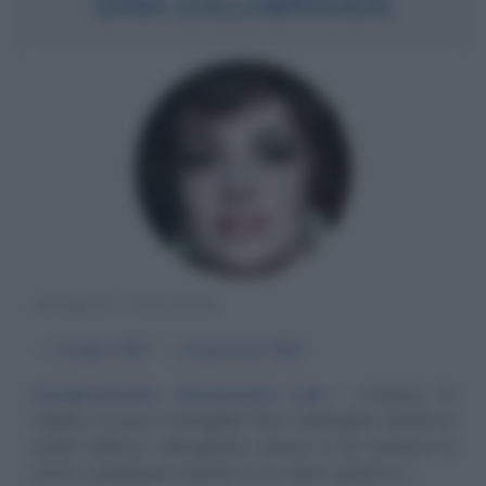
GINA LOLLOBRIGIDA
ATTRICE ITALIANA
α
4 luglio
1927
ω
16 gennaio
2023
Semplicemente, divinamente Lollo
L'eterea, la
sublime, la pura e intangibile Gina Lollobrigida, dotata di
quella bellezza abbagliante capace di far perdere la
testa a qualunque maschio (e ne sanno qualcosa i...