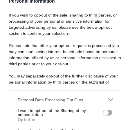
Personal Information
6 agosto 1945
If you wish to opt-out of the sale, sharing to third parties, or
81 ANNI FA
processing of your personal or sensitive information for
Durante la Seconda guerra mondiale avviene uno dei
targeted advertising by us, please use the below opt-out
più tristi episodi che la storia ricordi: il
section to confirm your selection.
bombardamento atomico di Hiroshima.
Please note that after your opt-out request is processed you
LEGGI L'ARTICOLO
may continue seeing interest-based ads based on personal
Il bombardamento atomico di Hiroshima e
information utilized by us or personal information disclosed to
Nagasaki
third parties prior to your opt-out.
You may separately opt-out of the further disclosure of your
personal information by third parties on the IAB’s list of
downstream participants.
Personal Data Processing Opt Outs
This information may also be disclosed by us to third parties
on the IAB’s List of Downstream Participants that may further
I want to opt-out of the Sharing of my
disclose it to other third parties.
personal data.
Opted In
Please note that this website/app uses one or more Google
RICEVI GLI AGGIORNAMENTI
services and may gather and store information including but