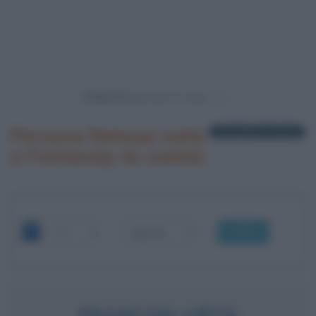
Powered by
Persone famose nate
1 biografia in elenco
a Fontenay-le-comte
OK
FRANCOIS VIÈTE