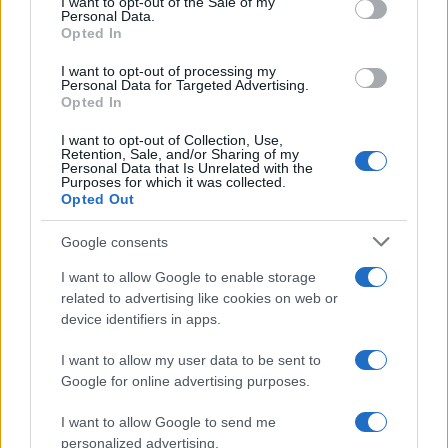
I want to opt-out of the Sale of my
Personal Data.
not limited to your visit or usage behaviour. You may click to
Opted In
grant or deny consent to Google and its third-party tags to
Inserisci la tua migliore e-mail
use your data for below specified purposes in below Google
I want to opt-out of processing my
consent section.
Personal Data for Targeted Advertising.
E-mail
Opted In
OK
I want to opt-out of Collection, Use,
Retention, Sale, and/or Sharing of my
Personal Data that Is Unrelated with the
Purposes for which it was collected.
Opted Out
Google consents
I want to allow Google to enable storage
related to advertising like cookies on web or
device identifiers in apps.
I want to allow my user data to be sent to
Google for online advertising purposes.
I want to allow Google to send me
personalized advertising.