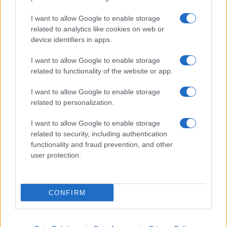
I want to allow Google to enable storage
related to analytics like cookies on web or
Biografie
Approfondimenti
device identifiers in apps.
Biografie di oggi
Mappa del sito
Biografie più visitate
Ricorrenze
I want to allow Google to enable storage
Indice dei nomi
Onomastico
related to functionality of the website or app.
Foto di personaggi famosi
Che giorno era?
Categorie
Che giorno sarà?
I want to allow Google to enable storage
Temi
Cultura
related to personalization.
Servizi
I want to allow Google to enable storage
Pubblica la tua biografia
related to security, including authentication
functionality and fraud prevention, and other
Privacy Policy
user protection.
Cookie Policy
Preferenze Privacy
Contatti
CONFIRM
Biografieonline.it © 2003-2025 • Riproduzione dei testi consentita citando la fonte
Creative Commons
come da Licenza
• Nota: come Affiliato Amazon, il sito
Pubblicità
ricava commissioni sugli acquisti idonei. •