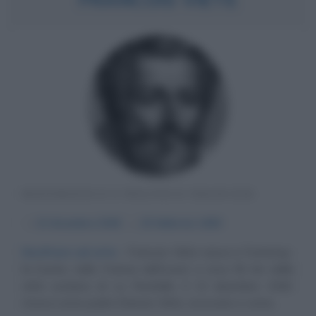
MATEMATICO E POLITICO FRANCESE
α
13 dicembre
1540
ω
23 febbraio
1603
Decifrare ad arte
Francois Viète nasce a Fontenay-
le-Comte, nella Francia dell'ovest a circa 50 km dalla
città costiera di La Rochelle, il 13 dicembre 1540.
Aveva come padre Etienne Viète, avvocato e come...