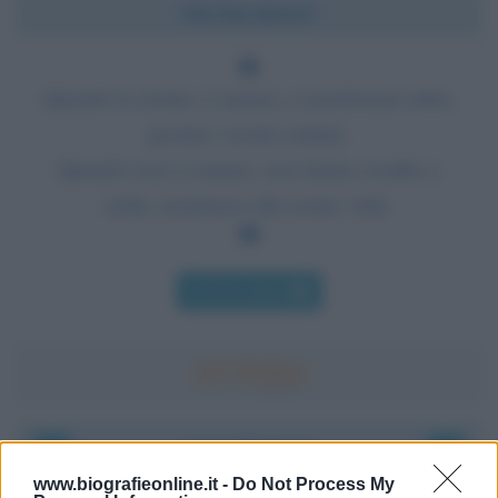
Chi l'ha detto?
Quando le donne ci amano, ci perdonano tutto,
persino i nostri crimini.
Quando non ci amano, non danno credito a
nulla, nemmeno alle nostre virtù.
Chi l'ha detto
Accadde oggi
www.biografieonline.it -
Do Not Process My