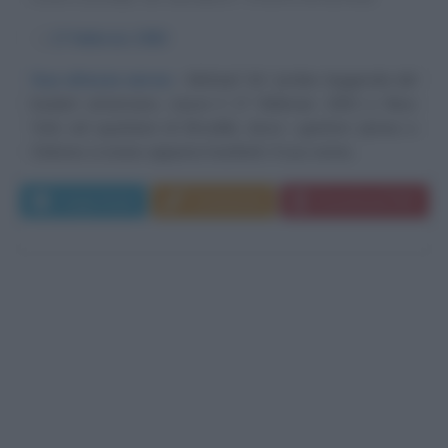
α
17 febbraio
1963
Sua altezza aerea
Michael 'Air' Jordan, leggenda del
basket americano, nasce il 17 febbraio 1963 a New
York, nel quartiere di Brooklin, dove i genitori James e
Delores si erano appena trasferiti. Il suo nome...
Leggi di più
Commenta
Download PDF