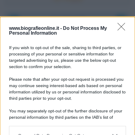
Accadde oggi
www.biografieonline.it -
Do Not Process My
Personal Information
6 agosto 1945
If you wish to opt-out of the sale, sharing to third parties, or
81 ANNI FA
processing of your personal or sensitive information for
Durante la Seconda guerra mondiale avviene uno dei
targeted advertising by us, please use the below opt-out
più tristi episodi che la storia ricordi: il
section to confirm your selection.
bombardamento atomico di Hiroshima.
Please note that after your opt-out request is processed you
LEGGI L'ARTICOLO
may continue seeing interest-based ads based on personal
Il bombardamento atomico di Hiroshima e
information utilized by us or personal information disclosed to
Nagasaki
third parties prior to your opt-out.
You may separately opt-out of the further disclosure of your
personal information by third parties on the IAB’s list of
downstream participants.