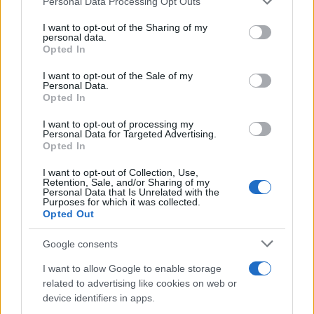
Personal Data Processing Opt Outs
This information may also be disclosed by us to third parties
on the IAB’s List of Downstream Participants that may further
I want to opt-out of the Sharing of my
disclose it to other third parties.
personal data.
Opted In
Please note that this website/app uses one or more Google
RICEVI GLI AGGIORNAMENTI
services and may gather and store information including but
I want to opt-out of the Sale of my
Personal Data.
not limited to your visit or usage behaviour. You may click to
Opted In
grant or deny consent to Google and its third-party tags to
Inserisci la tua migliore e-mail
use your data for below specified purposes in below Google
I want to opt-out of processing my
consent section.
Personal Data for Targeted Advertising.
E-mail
Opted In
OK
I want to opt-out of Collection, Use,
Retention, Sale, and/or Sharing of my
Personal Data that Is Unrelated with the
Purposes for which it was collected.
Opted Out
Google consents
I want to allow Google to enable storage
related to advertising like cookies on web or
device identifiers in apps.