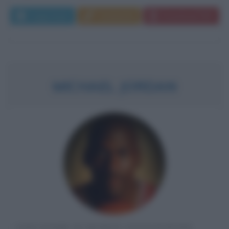
Leggi di più
Commenta
Download PDF
MICHAEL JORDAN
GIOCATORE DI BASKET STATUNITENSE