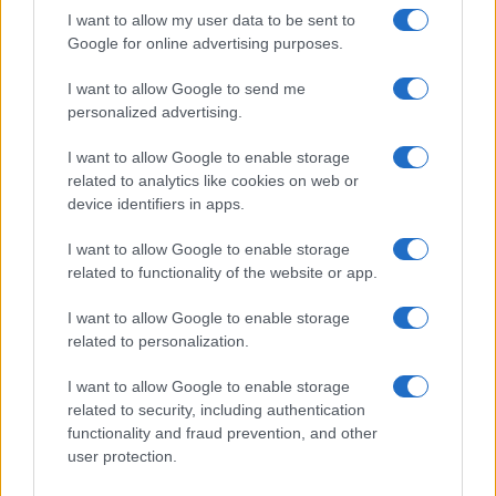
I want to allow my user data to be sent to
Google for online advertising purposes.
I want to allow Google to send me
personalized advertising.
I want to allow Google to enable storage
related to analytics like cookies on web or
Biografie
Approfondimenti
device identifiers in apps.
Biografie di oggi
Mappa del sito
Biografie più visitate
Ricorrenze
I want to allow Google to enable storage
Indice dei nomi
Onomastico
related to functionality of the website or app.
Foto di personaggi famosi
Che giorno era?
Categorie
Che giorno sarà?
I want to allow Google to enable storage
Temi
Cultura
related to personalization.
Servizi
I want to allow Google to enable storage
Pubblica la tua biografia
related to security, including authentication
functionality and fraud prevention, and other
Privacy Policy
user protection.
Cookie Policy
Preferenze Privacy