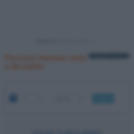
Powered by
Persone famose nate
2 biografie in elenco
a Brooklin
OK
JOHN TURTURRO