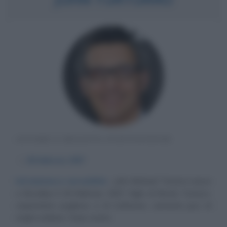
ATTORE E REGISTA STATUNITENSE
α
28 febbraio
1957
Istrionismo e versatilità
John Michael Turturro nasce
a Brooklyn il 28 febbraio 1957, figlio di Nicola Turturro,
carpentiere pugliese, e di Catherine, cantante jazz di
origini siciliane. Dopo avere...