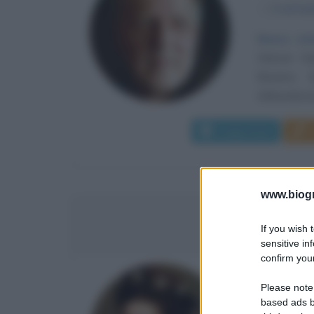
α
5 sette
Nuovo cin
Werner St
Baviera, f
Abbandonato
Leggi di più
www.biogra
ELISABET
If you wish 
sensitive in
confirm your
IMPERAT
Please note
based ads b
α
24 dice