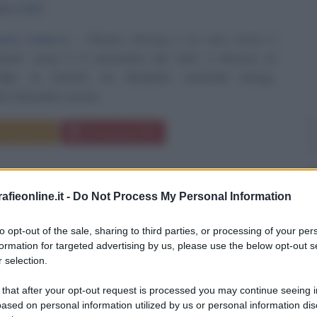
mbre
1942
ema tedesco
Werner Herzog, il cui vero nome è
ipetić, nasce il 5 settembre del 1942 a Monaco di
iglio di Dietrich ed Elisabeth, entrambi biologi.
 dal padre a pochi...
Commenta
Download PDF
fieonline.it -
Do Not Process My Personal Information
TA DI BAVIERA
to opt-out of the sale, sharing to third parties, or processing of your per
formation for targeted advertising by us, please use the below opt-out s
 selection.
RICE AUSTRIACA, CONOSCIUTA COME SISSI
 that after your opt-out request is processed you may continue seeing i
ased on personal information utilized by us or personal information dis
mbre
1837
ω
10 settembre
1898