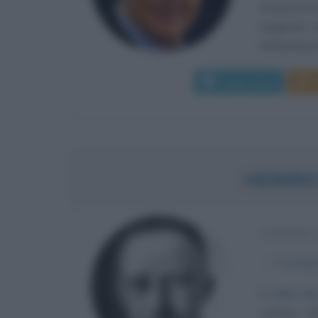
(l'imperato
leggende de
Beckenbauer
Leggi di più
HEINRI
GERARCA
α
7 ottobr
Il volto d
ottobre 190