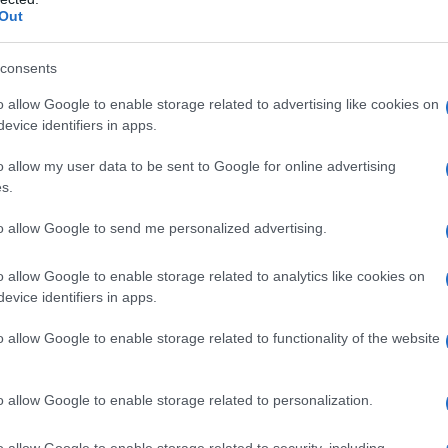
Out
ei poemi
Il compositore tedesco Richard Georg Strauss
aco di Baviera il giorno 11 giugno 1864. Il padre Franz
consents
no nell'orchestra di Corte di Monaco, mentre la madre
o allow Google to enable storage related to advertising like cookies on
evice identifiers in apps.
Commenta
Download PDF
o allow my user data to be sent to Google for online advertising
s.
to allow Google to send me personalized advertising.
o allow Google to enable storage related to analytics like cookies on
A BRAUN
evice identifiers in apps.
o allow Google to enable storage related to functionality of the website
NA DEL FUHRER
o allow Google to enable storage related to personalization.
io
1912
ω
30 aprile
1945
o allow Google to enable storage related to security, including