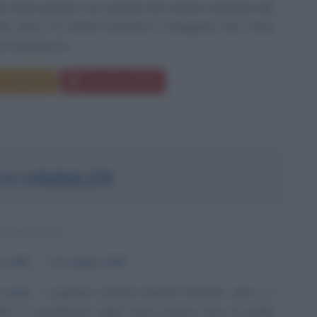
re) basta gettare uno sguardo alla cineteca dedicata alle
l calcio. Si noterà l'autorità e l'eleganza che Franz
 mostrava in...
Commenta
Download PDF
CH HIMMLER
 NAZISTA
e
1900
ω
23 maggio
1945
el male
Il gerarca nazista Heinrich Himmler, nato il 7
0, è considerato dagli storici l'anima nera di quello