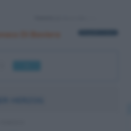
Powered by
naco Di Baviera
6 biografie in elenco
OK
ER HERZOG
 TEDESCO