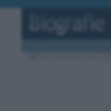
Biografie
Foto
Temi
Categorie
Biografie
Nazioni di nascita
Germania
Città