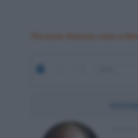
Persone famose nate a Mo
WERN
REGISTA