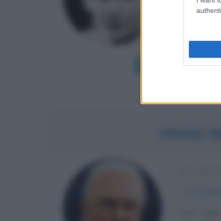
L'altra me
authenti
male, dell'
del dispieg
a...
Leggi di più
FRANZ 
EX CALC
α
11 sett
Per capir