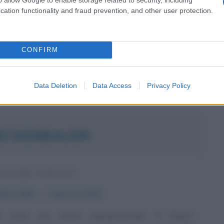
tà del cielo nero
Si troverà al fianco di un genio del
cation functionality and fraud prevention, and other user protection.
uomo che forse più di ogni altro è incarnazione e simbolo
arsi della malvagità nella storia. Eppure Eva Braun, nata
CONFIRM
Commenta
Download PDF
Data Deletion
Data Access
Privacy Policy
BECKENBAUER
IATORE TEDESCO
embre
1945
ω
7 gennaio
2024
e come mai veniva soprannominato "il Kaiser"