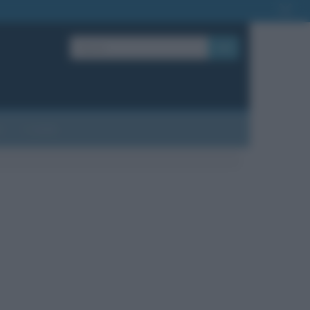
OK
?
Contatti