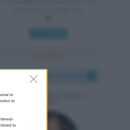
La cosa migliore riguardo al futuro è che
arriva solo un giorno alla volta.
Chi l'ha detto
I vostri commenti e messaggi
sonal or
MESSAGGI PER MARCO
ection to
LIORNI
nterest-
closed to