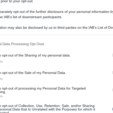
 prior to your opt-out.
ragedia della Principessa Sissi
Grazie al successo
rately opt-out of the further disclosure of your personal information by
gli anni Cinquanta del XX secolo a lei dedicati, divenne
he IAB’s list of downstream participants.
n il nome di principessa Sissi (e il volto di Romy
tion may also be disclosed by us to third parties on the IAB’s List of 
.
 that may further disclose it to other third parties.
 that this website/app uses one or more Google services and may gath
Commenta
Download PDF
l Data Processing Opt Outs
including but not limited to your visit or usage behaviour. You may click 
 to Google and its third-party tags to use your data for below specifi
o opt-out of the Sharing of my personal data.
ogle consent section.
In
o opt-out of the Sale of my Personal Data.
RD STRAUSS
In
to opt-out of processing my Personal Data for Targeted
ing.
In
ITORE TEDESCO
o opt-out of Collection, Use, Retention, Sale, and/or Sharing
no
1864
ω
8 settembre
1949
ersonal Data that Is Unrelated with the Purposes for which it
lected.