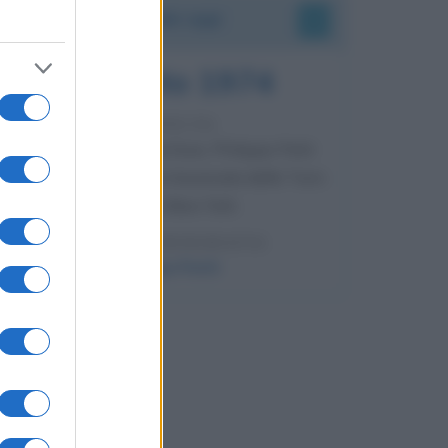
Accadde oggi
7 agosto 1974
52 ANNI FA
Camminando su una fune, Philippe Petit
compie la sua celebre traversata delle Twin
Towers a New York.
LEGGI LA BIOGRAFIA
Philippe Petit