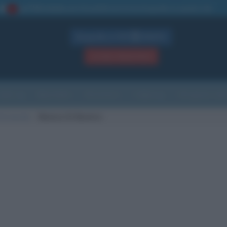
La TUA storia
: perché pubblicare la tua biografia su questo sito
1
Biografie in PDF
GRATIS
ACCEDI / REGISTRATI
Indice
Newsletter
Ricorrenze
Cultura
Che giorno sarà
 di nascita
Monaco Di Baviera