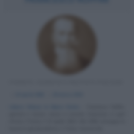
STORICO, GIURISTA E POLITICO ITALIANO
α
10 aprile
1863
ω
29 marzo
1934
Libera Chiesa in libero Stato
Francesco Ruffini,
giurista e storico, nasce a Lessolo Canavese, in quel
d'Ivrea (Torino), il 10 aprile 1863. Nel 1886 consegue la
laurea in giurisprudenza, a Torino. Autorevole...