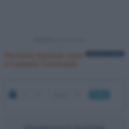
Powered by
Persone famose nate
1 biografia in elenco
a Lessolo Canavese
OK
FRANCESCO RUFFINI