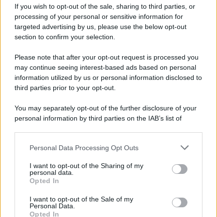
If you wish to opt-out of the sale, sharing to third parties, or
Dopo l'attacco alla città giapponese di Hiroshima
processing of your personal or sensitive information for
avvenuto tre giorni prima, gli Stati Uniti sganciano
targeted advertising by us, please use the below opt-out
un'altra bomba atomica radendo al suolo la città di
section to confirm your selection.
Nagasaki.
Please note that after your opt-out request is processed you
LEGGI L'ARTICOLO
may continue seeing interest-based ads based on personal
Il bombardamento atomico di Hiroshima e
information utilized by us or personal information disclosed to
Nagasaki
third parties prior to your opt-out.
You may separately opt-out of the further disclosure of your
personal information by third parties on the IAB’s list of
downstream participants.
Personal Data Processing Opt Outs
This information may also be disclosed by us to third parties
on the IAB’s List of Downstream Participants that may further
I want to opt-out of the Sharing of my
disclose it to other third parties.
personal data.
Opted In
Please note that this website/app uses one or more Google
RICEVI GLI AGGIORNAMENTI
services and may gather and store information including but
I want to opt-out of the Sale of my
Personal Data.
not limited to your visit or usage behaviour. You may click to
Opted In
grant or deny consent to Google and its third-party tags to