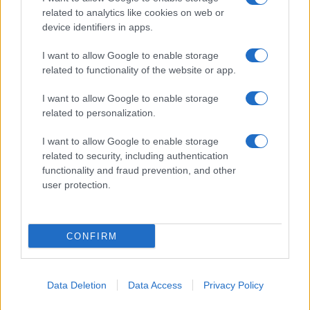
related to analytics like cookies on web or
Biografie
Approfondimenti
device identifiers in apps.
Biografie di oggi
Mappa del sito
Biografie più visitate
Ricorrenze
I want to allow Google to enable storage
Indice dei nomi
Onomastico
related to functionality of the website or app.
Foto di personaggi famosi
Che giorno era?
Categorie
Che giorno sarà?
I want to allow Google to enable storage
Temi
Cultura
related to personalization.
Servizi
I want to allow Google to enable storage
Pubblica la tua biografia
related to security, including authentication
functionality and fraud prevention, and other
Privacy Policy
user protection.
Cookie Policy
Preferenze Privacy
Contatti
CONFIRM
Biografieonline.it © 2003-2025 • Riproduzione dei testi consentita citando la fonte
Creative Commons
come da Licenza
• Nota: come Affiliato Amazon, il sito
Pubblicità
ricava commissioni sugli acquisti idonei. •
Data Deletion
Data Access
Privacy Policy