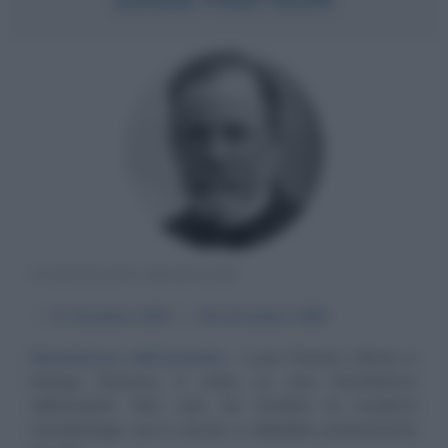
SCIENZIATO FRANCESE
α
27 dicembre
1822
ω
28 settembre
1895
Benefattore dell'umanità
Louis Pasteur, chimico e
biologo francese, è stato un vero benefattore
dell'umanità. Non solo ha fondato la moderna
microbiologia, ma è riuscito a debellare praticamente