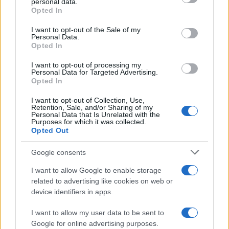
personal data.
Opted In
Please note that this website/app uses one or more Google
RICEVI GLI AGGIORNAMENTI
services and may gather and store information including but
I want to opt-out of the Sale of my
Personal Data.
not limited to your visit or usage behaviour. You may click to
Opted In
grant or deny consent to Google and its third-party tags to
Inserisci la tua migliore e-mail
use your data for below specified purposes in below Google
I want to opt-out of processing my
consent section.
Personal Data for Targeted Advertising.
E-mail
Opted In
OK
I want to opt-out of Collection, Use,
Retention, Sale, and/or Sharing of my
Personal Data that Is Unrelated with the
Purposes for which it was collected.
Opted Out
Google consents
I want to allow Google to enable storage
related to advertising like cookies on web or
device identifiers in apps.
I want to allow my user data to be sent to
Google for online advertising purposes.