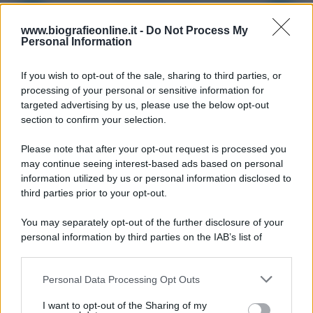
Accadde oggi
www.biografieonline.it -
Do Not Process My
Personal Information
6 agosto 1945
If you wish to opt-out of the sale, sharing to third parties, or
81 ANNI FA
processing of your personal or sensitive information for
Durante la Seconda guerra mondiale avviene uno dei
targeted advertising by us, please use the below opt-out
più tristi episodi che la storia ricordi: il
section to confirm your selection.
bombardamento atomico di Hiroshima.
Please note that after your opt-out request is processed you
LEGGI L'ARTICOLO
may continue seeing interest-based ads based on personal
Il bombardamento atomico di Hiroshima e
information utilized by us or personal information disclosed to
Nagasaki
third parties prior to your opt-out.
You may separately opt-out of the further disclosure of your
personal information by third parties on the IAB’s list of
downstream participants.
Personal Data Processing Opt Outs
This information may also be disclosed by us to third parties
on the IAB’s List of Downstream Participants that may further
I want to opt-out of the Sharing of my
disclose it to other third parties.