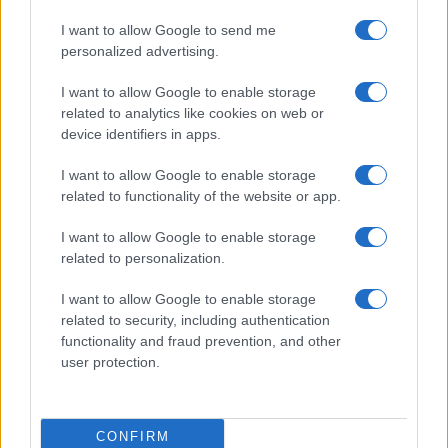
I want to allow Google to send me
personalized advertising.
I want to allow Google to enable storage
related to analytics like cookies on web or
Biografie
Approfondimenti
device identifiers in apps.
Biografie di oggi
Mappa del sito
Biografie più visitate
Ricorrenze
I want to allow Google to enable storage
Indice dei nomi
Onomastico
related to functionality of the website or app.
Foto di personaggi famosi
Che giorno era?
Categorie
Che giorno sarà?
I want to allow Google to enable storage
Temi
Cultura
related to personalization.
Servizi
I want to allow Google to enable storage
Pubblica la tua biografia
related to security, including authentication
functionality and fraud prevention, and other
Privacy Policy
user protection.
Cookie Policy
Preferenze Privacy
Contatti
CONFIRM