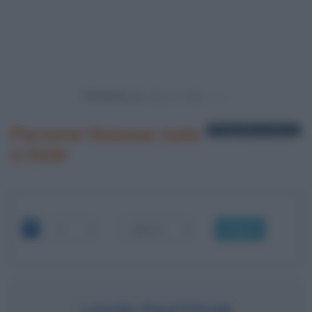
Powered by
Persone famose nate
1 biografia in elenco
a Dole
OK
LOUIS PASTEUR