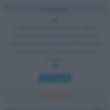
Chi l'ha detto?
E vanno gli uomini ad ammirare le vette dei
monti, ed i grandi flutti del mare, ed il lungo
corso dei fiumi, e l'immensità dell'Oceano, ed il
volgere degli astri... e si dimenticano di se
medesimi.
Chi l'ha detto