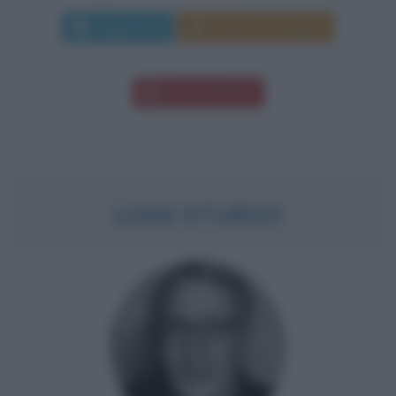
Leggi di più
Manda messaggio
Download PDF
LUIGI STURZO