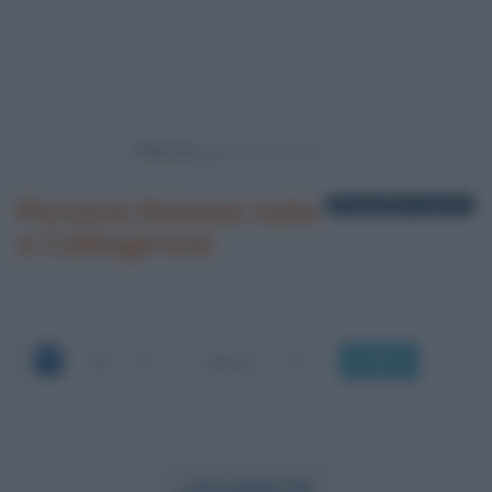
Powered by
Persone famose nate
2 biografie in elenco
a Caltagirone
OK
LEVANTE