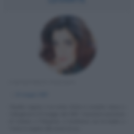
CANTAUTRICE ITALIANA
α
23 maggio
1987
Claudia Lagona, il cui nome d'arte è Levante, nasce a
Caltagirone il 23 maggio del 1987. Cresciuta in provincia
di Catania, a Palagonia, si trasferisce con la madre a
Torino in seguito alla morte di suo...