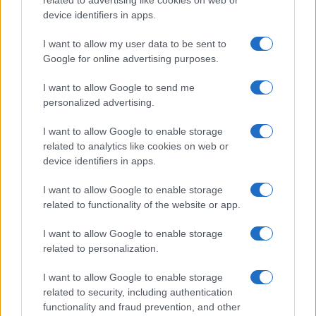
related to advertising like cookies on web or
device identifiers in apps.
I want to allow my user data to be sent to
Google for online advertising purposes.
I want to allow Google to send me
personalized advertising.
I want to allow Google to enable storage
related to analytics like cookies on web or
Biografie
Approfondimenti
device identifiers in apps.
Biografie di oggi
Mappa del sito
Biografie più visitate
Ricorrenze
I want to allow Google to enable storage
Indice dei nomi
Onomastico
related to functionality of the website or app.
Foto di personaggi famosi
Che giorno era?
Categorie
Che giorno sarà?
I want to allow Google to enable storage
Temi
Cultura
related to personalization.
Servizi
I want to allow Google to enable storage
Pubblica la tua biografia
related to security, including authentication
functionality and fraud prevention, and other
Privacy Policy