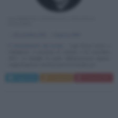
SACERDOTE CATTOLICO E POLITICO
ITALIANO
α
26 novembre
1871
ω
8 agosto
1959
Il rinnovamento del secolo
Luigi Sturzo nasce a
Caltagirone, in provincia di Catania, il 26 novembre
1871. La famiglia fa parte dell'aristocrazia agraria.
Luigig frequenta i seminari prima di Acireale, poi...
Leggi di più
Commenta
Download PDF