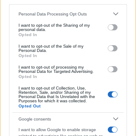
downstream participants.
Personal Data Processing Opt Outs
This information may also be disclosed by us to third parties
on the IAB’s List of Downstream Participants that may further
I want to opt-out of the Sharing of my
disclose it to other third parties.
personal data.
Opted In
Please note that this website/app uses one or more Google
RICEVI GLI AGGIORNAMENTI
services and may gather and store information including but
I want to opt-out of the Sale of my
Personal Data.
not limited to your visit or usage behaviour. You may click to
Opted In
grant or deny consent to Google and its third-party tags to
Inserisci la tua migliore e-mail
use your data for below specified purposes in below Google
I want to opt-out of processing my
consent section.
Personal Data for Targeted Advertising.
E-mail
Opted In
OK
I want to opt-out of Collection, Use,
Retention, Sale, and/or Sharing of my
Personal Data that Is Unrelated with the
Purposes for which it was collected.
Opted Out
Google consents
I want to allow Google to enable storage