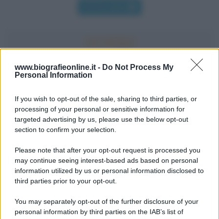
Chi l'ha detto
www.biografieonline.it -
Do Not Process My
Personal Information
Accadde oggi
If you wish to opt-out of the sale, sharing to third parties, or
10 agosto 1793
processing of your personal or sensitive information for
targeted advertising by us, please use the below opt-out
233 ANNI FA
section to confirm your selection.
A Parigi Maximilien de Robespierre inaugura il
Please note that after your opt-out request is processed you
museo del Louvre.
may continue seeing interest-based ads based on personal
LEGGI L'ARTICOLO
information utilized by us or personal information disclosed to
Storia del Louvre
third parties prior to your opt-out.
You may separately opt-out of the further disclosure of your
personal information by third parties on the IAB’s list of