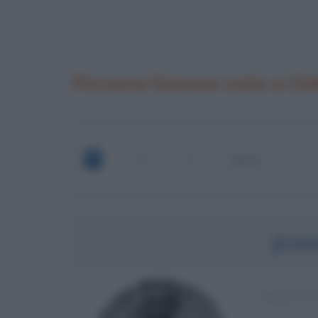
Persone famose nate a Oak
JES
ATLETA 