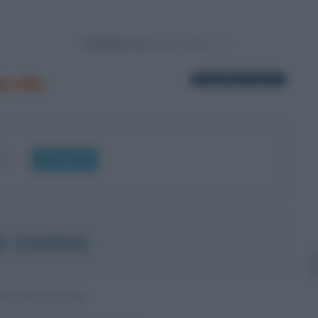
Powered by
ville
1 biografia in elenco
OK
SE OWENS
STATUNITENSE