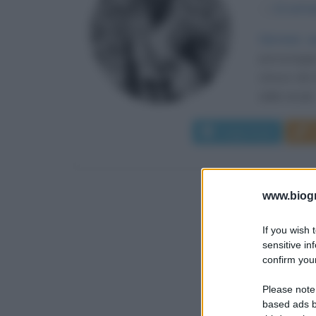
α
12 sett
Correva u
personaggio
stesso dei 
dalle iniziali.
Leggi di più
www.biogra
If you wish 
sensitive in
confirm your
Please note
based ads b