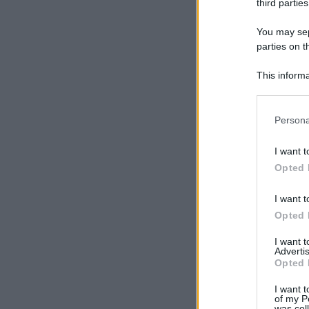
third parties
You may sepa
parties on t
This informa
Participants
Please note
Persona
information 
deny consent
I want t
in below Go
Opted 
I want t
Opted 
I want 
Advertis
Opted 
I want t
of my P
was col