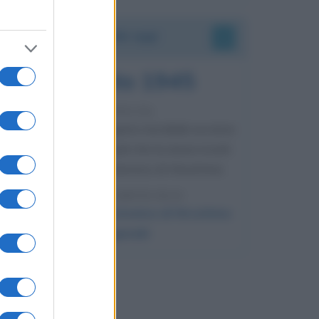
Accadde oggi
6 agosto 1945
81 ANNI FA
Durante la Seconda guerra mondiale avviene
uno dei più tristi episodi che la storia ricordi:
il bombardamento atomico di Hiroshima.
LEGGI L'ARTICOLO
Il bombardamento atomico di Hiroshima
e Nagasaki