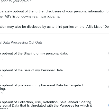
 prior to your opt-out.
rately opt-out of the further disclosure of your personal information by
he IAB’s list of downstream participants.
tion may also be disclosed by us to third parties on the IAB’s List of 
 that may further disclose it to other third parties.
 that this website/app uses one or more Google services and may gath
l Data Processing Opt Outs
including but not limited to your visit or usage behaviour. You may click 
 to Google and its third-party tags to use your data for below specifi
o opt-out of the Sharing of my personal data.
ogle consent section.
In
o opt-out of the Sale of my Personal Data.
In
to opt-out of processing my Personal Data for Targeted
ing.
In
o opt-out of Collection, Use, Retention, Sale, and/or Sharing
ersonal Data that Is Unrelated with the Purposes for which it
lected.