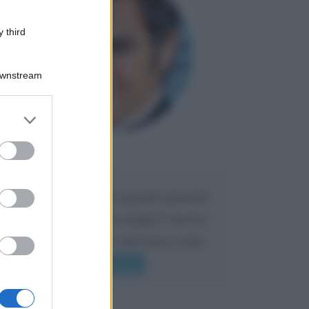
 third
Downstream
er and store
to grant or
ed purposes
Maria
DA:
Caro Liorni perché quando presenti
l'eredità urli sempre troppo? non ho
mai sentito Mike o altri bravi come
lui gridare
Leggi di più