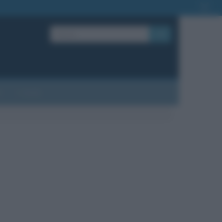
OK
?
Contatti