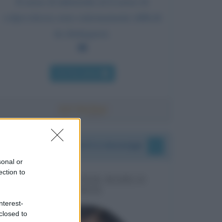
Il senso di inferiorità ed il senso di
colpevolezza sono estremamente difficili
da distinguere.
Chi l'ha detto
I vostri commenti e messaggi
sonal or
ection to
MESSAGGI PER MARCO
LIORNI
nterest-
closed to