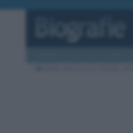
Biografie
Foto
Temi
Categorie
Biografie
Nazioni di nascita
Stati Uniti
Città 