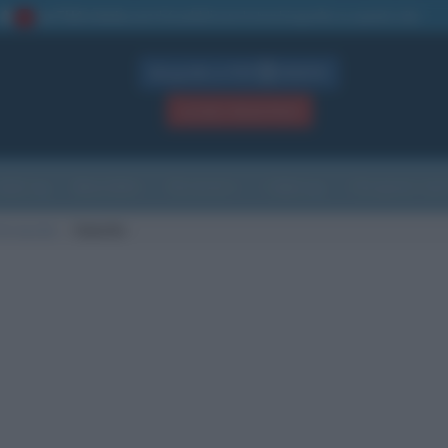
La TUA storia
: perché pubblicare la tua biografia su questo sito
1
Biografie in PDF
GRATIS
ACCEDI / REGISTRATI
Indice
Newsletter
Ricorrenze
Cultura
Che giorno sarà
di nascita
Oakville