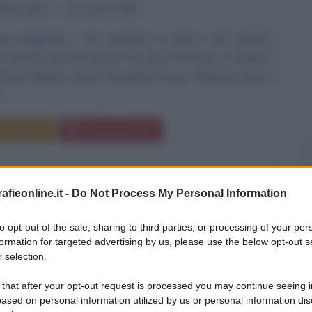
embre
1913
ω
31 marzo
1980
na leggenda
Per qualcuno è stato il più grande
 sportivo del XX secolo. Per altri è un'icona, il simbolo
Giochi Olimpici. James Cleveland Owens, chiamato Jesse
..
Commenta
Download PDF
fieonline.it -
Do Not Process My Personal Information
to opt-out of the sale, sharing to third parties, or processing of your per
formation for targeted advertising by us, please use the below opt-out s
 selection.
 that after your opt-out request is processed you may continue seeing i
ased on personal information utilized by us or personal information dis