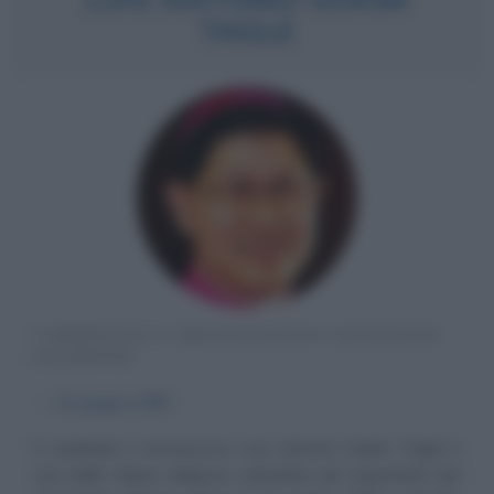
TAGLE
CARDINALE E ARCIVESCOVO CATTOLICO
FILIPPINO
α
21 giugno
1957
Il cardinale e arcivescovo Luis Antonio Gokim Tagle è
una delle figure religiose cattoliche più importanti del