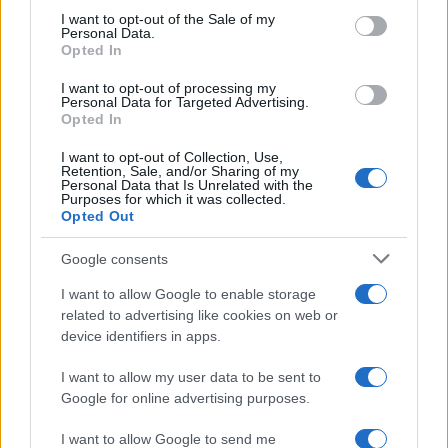
RICEVI GLI AGGIORNAMENTI
services and may gather and store information including but
I want to opt-out of the Sale of my
Personal Data.
not limited to your visit or usage behaviour. You may click to
Opted In
grant or deny consent to Google and its third-party tags to
Inserisci la tua migliore e-mail
use your data for below specified purposes in below Google
I want to opt-out of processing my
consent section.
Personal Data for Targeted Advertising.
E-mail
Opted In
OK
I want to opt-out of Collection, Use,
Retention, Sale, and/or Sharing of my
Personal Data that Is Unrelated with the
Purposes for which it was collected.
Opted Out
Google consents
I want to allow Google to enable storage
related to advertising like cookies on web or
device identifiers in apps.
I want to allow my user data to be sent to
Google for online advertising purposes.
I want to allow Google to send me