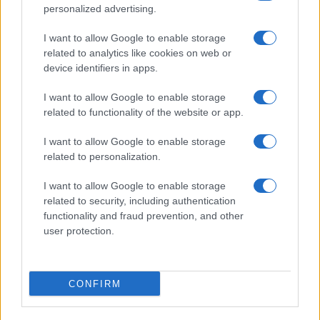
personalized advertising.
I want to allow Google to enable storage
related to analytics like cookies on web or
Biografie
Approfondimenti
device identifiers in apps.
Biografie di oggi
Mappa del sito
Biografie più visitate
Ricorrenze
I want to allow Google to enable storage
Indice dei nomi
Onomastico
related to functionality of the website or app.
Foto di personaggi famosi
Che giorno era?
Categorie
Che giorno sarà?
I want to allow Google to enable storage
Temi
Cultura
related to personalization.
Servizi
I want to allow Google to enable storage
Pubblica la tua biografia
related to security, including authentication
functionality and fraud prevention, and other
Privacy Policy
user protection.
Cookie Policy
Preferenze Privacy
Contatti
CONFIRM
Biografieonline.it © 2003-2025 • Riproduzione dei testi consentita citando la fonte
Creative Commons
come da Licenza
• Nota: come Affiliato Amazon, il sito
Pubblicità
ricava commissioni sugli acquisti idonei. •