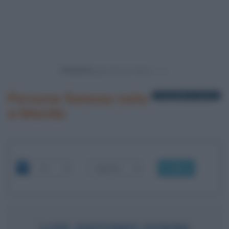
Powered by
Persone famose nate
1 biografia in elenco
a Manila
OK
LUIS ANTONIO GOKIM