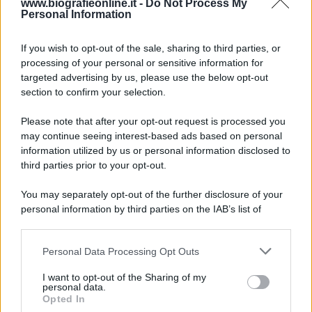
www.biografieonline.it -
Do Not Process My
Personal Information
6 agosto 1945
If you wish to opt-out of the sale, sharing to third parties, or
81 ANNI FA
processing of your personal or sensitive information for
Durante la Seconda guerra mondiale avviene uno dei
targeted advertising by us, please use the below opt-out
più tristi episodi che la storia ricordi: il
section to confirm your selection.
bombardamento atomico di Hiroshima.
Please note that after your opt-out request is processed you
LEGGI L'ARTICOLO
may continue seeing interest-based ads based on personal
Il bombardamento atomico di Hiroshima e
information utilized by us or personal information disclosed to
Nagasaki
third parties prior to your opt-out.
You may separately opt-out of the further disclosure of your
personal information by third parties on the IAB’s list of
downstream participants.
Personal Data Processing Opt Outs
This information may also be disclosed by us to third parties
on the IAB’s List of Downstream Participants that may further
I want to opt-out of the Sharing of my
disclose it to other third parties.
personal data.
Opted In
Please note that this website/app uses one or more Google