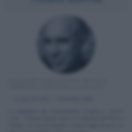
RELIGIOSO STATUNITENSE, MONACO
TRAPPISTA, SCRITTORE E SAGGISTA
α
31 gennaio
1915
ω
10 dicembre
1968
La dedizione per l'ecumenismo, la pace e i diritti
civili
Thomas Merton nasce il 31 gennaio del 1915 a
Prades, sui Pirenei Orientali, in Francia, figlio di Owen, un