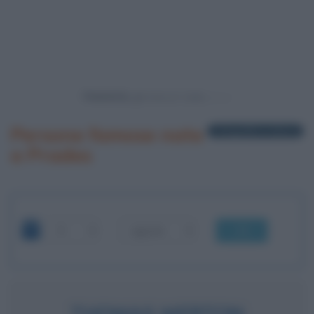
Powered by
Persone famose nate
1 biografia in elenco
a Prades
OK
THOMAS MERTON