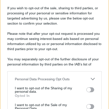
81 ANNI FA
If you wish to opt-out of the sale, sharing to third parties, or
Dopo l'attacco alla città giapponese di Hiroshima
processing of your personal or sensitive information for
avvenuto tre giorni prima, gli Stati Uniti sganciano
targeted advertising by us, please use the below opt-out
un'altra bomba atomica radendo al suolo la città di
section to confirm your selection.
Nagasaki.
Please note that after your opt-out request is processed you
LEGGI L'ARTICOLO
may continue seeing interest-based ads based on personal
Il bombardamento atomico di Hiroshima e
information utilized by us or personal information disclosed to
Nagasaki
third parties prior to your opt-out.
You may separately opt-out of the further disclosure of your
personal information by third parties on the IAB’s list of
downstream participants.
Personal Data Processing Opt Outs
This information may also be disclosed by us to third parties
on the IAB’s List of Downstream Participants that may further
I want to opt-out of the Sharing of my
disclose it to other third parties.
personal data.
Opted In
Please note that this website/app uses one or more Google
RICEVI GLI AGGIORNAMENTI
services and may gather and store information including but
I want to opt-out of the Sale of my
Personal Data.
not limited to your visit or usage behaviour. You may click to