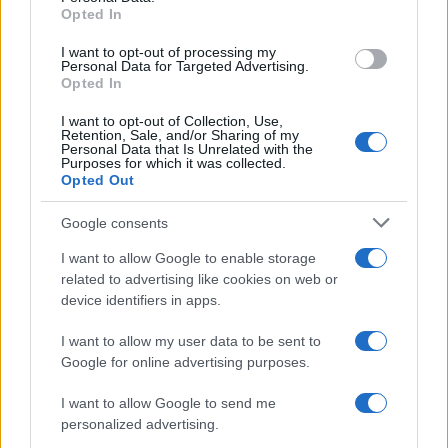
Opted In
grant or deny consent to Google and its third-party tags to
Inserisci la tua migliore e-mail
use your data for below specified purposes in below Google
I want to opt-out of processing my
consent section.
Personal Data for Targeted Advertising.
E-mail
Opted In
OK
I want to opt-out of Collection, Use,
Retention, Sale, and/or Sharing of my
Personal Data that Is Unrelated with the
Purposes for which it was collected.
Opted Out
Google consents
I want to allow Google to enable storage
related to advertising like cookies on web or
device identifiers in apps.
I want to allow my user data to be sent to
Google for online advertising purposes.
I want to allow Google to send me
personalized advertising.