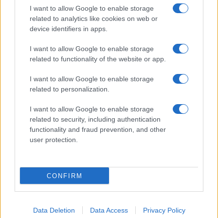
I want to allow Google to enable storage
related to analytics like cookies on web or
Biografie
Approfondimenti
device identifiers in apps.
Biografie di oggi
Mappa del sito
Biografie più visitate
Ricorrenze
I want to allow Google to enable storage
Indice dei nomi
Onomastico
related to functionality of the website or app.
Foto di personaggi famosi
Che giorno era?
Categorie
Che giorno sarà?
I want to allow Google to enable storage
Temi
Cultura
related to personalization.
Servizi
I want to allow Google to enable storage
Pubblica la tua biografia
related to security, including authentication
functionality and fraud prevention, and other
Privacy Policy
user protection.
Cookie Policy
Preferenze Privacy
Contatti
CONFIRM
Biografieonline.it © 2003-2025 • Riproduzione dei testi consentita citando la fonte
Creative Commons
come da Licenza
• Nota: come Affiliato Amazon, il sito
Pubblicità
ricava commissioni sugli acquisti idonei. •
Data Deletion
Data Access
Privacy Policy