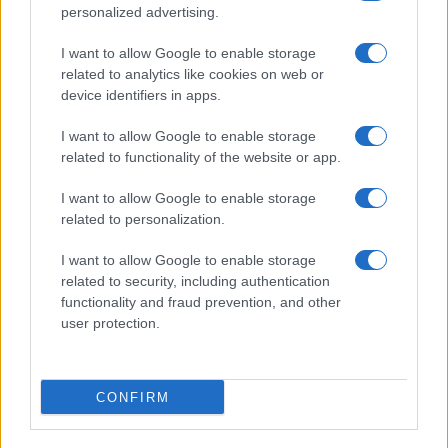
personalized advertising.
I want to allow Google to enable storage
related to analytics like cookies on web or
Biografie
Approfondimenti
device identifiers in apps.
Biografie di oggi
Mappa del sito
Biografie più visitate
Ricorrenze
I want to allow Google to enable storage
Indice dei nomi
Onomastico
related to functionality of the website or app.
Foto di personaggi famosi
Che giorno era?
Categorie
Che giorno sarà?
I want to allow Google to enable storage
Temi
Cultura
related to personalization.
Servizi
I want to allow Google to enable storage
Pubblica la tua biografia
related to security, including authentication
functionality and fraud prevention, and other
Privacy Policy
user protection.
Cookie Policy
Preferenze Privacy
Contatti
CONFIRM
Biografieonline.it © 2003-2025 • Riproduzione dei testi consentita citando la fonte
Creative Commons
come da Licenza
• Nota: come Affiliato Amazon, il sito
Pubblicità
ricava commissioni sugli acquisti idonei. •