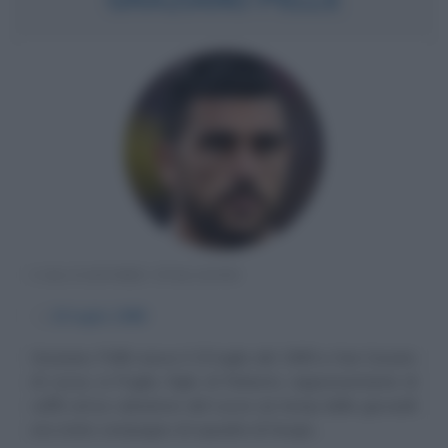
CALCIATORE ITALIANO
α
15 luglio
1985
Graziano Pellè nasce il 15 luglio del 1985 a San Cesario
di Lecce, in Puglia, figlio di Roberto, rappresentante di
caffè ed ex calciatore del Lecce (ai tempi delle giovanili
era stato compagno di squadra di Sergio...