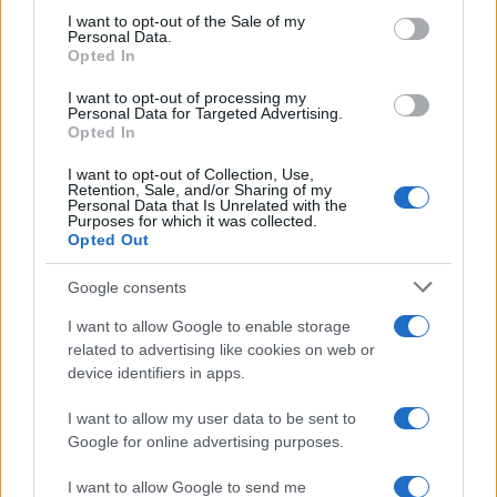
RICEVI GLI AGGIORNAMENTI
services and may gather and store information including but
I want to opt-out of the Sale of my
Personal Data.
not limited to your visit or usage behaviour. You may click to
Opted In
grant or deny consent to Google and its third-party tags to
Inserisci la tua migliore e-mail
use your data for below specified purposes in below Google
I want to opt-out of processing my
consent section.
Personal Data for Targeted Advertising.
E-mail
Opted In
OK
I want to opt-out of Collection, Use,
Retention, Sale, and/or Sharing of my
Personal Data that Is Unrelated with the
Purposes for which it was collected.
Opted Out
Google consents
I want to allow Google to enable storage
related to advertising like cookies on web or
device identifiers in apps.
I want to allow my user data to be sent to
Google for online advertising purposes.
I want to allow Google to send me