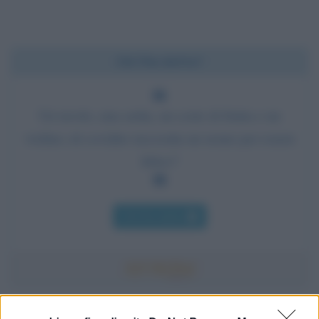
Chi l'ha detto?
Un tavolo, una sedia, un cesto di frutta e un
violino; di cos'altro necessita un uomo per essere
felice?
Chi l'ha detto
Accadde oggi