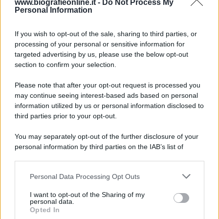
www.biografieonline.it -
Do Not Process My
Personal Information
7 agosto 1974
If you wish to opt-out of the sale, sharing to third parties, or
processing of your personal or sensitive information for
52 ANNI FA
targeted advertising by us, please use the below opt-out
Camminando su una fune, Philippe Petit compie la
section to confirm your selection.
sua celebre traversata delle Twin Towers a New
Please note that after your opt-out request is processed you
York.
may continue seeing interest-based ads based on personal
LEGGI LA BIOGRAFIA
information utilized by us or personal information disclosed to
Philippe Petit
third parties prior to your opt-out.
You may separately opt-out of the further disclosure of your
personal information by third parties on the IAB’s list of
downstream participants.
Personal Data Processing Opt Outs
This information may also be disclosed by us to third parties
on the IAB’s List of Downstream Participants that may further
I want to opt-out of the Sharing of my
disclose it to other third parties.
personal data.
Opted In
Please note that this website/app uses one or more Google