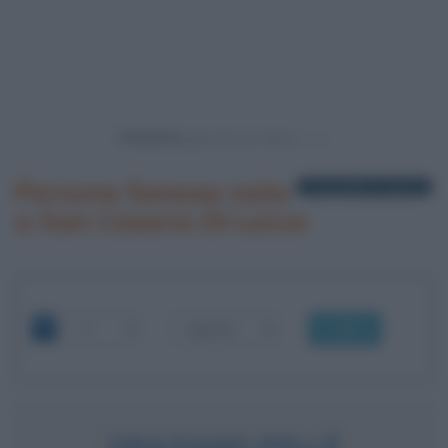
Powered by
Persone famose nate
1 biografia in elenco
a San Cesario Di Lecce
OK
GRAZIANO PELLÈ