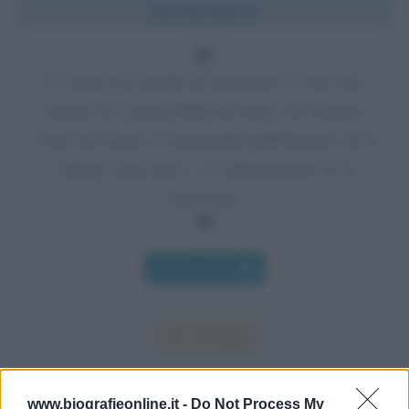
Chi l'ha detto?
E vanno gli uomini ad ammirare le vette dei
monti, ed i grandi flutti del mare, ed il lungo
corso dei fiumi, e l'immensità dell'Oceano, ed il
volgere degli astri... e si dimenticano di se
medesimi.
Chi l'ha detto
Accadde oggi
www.biografieonline.it -
Do Not Process My