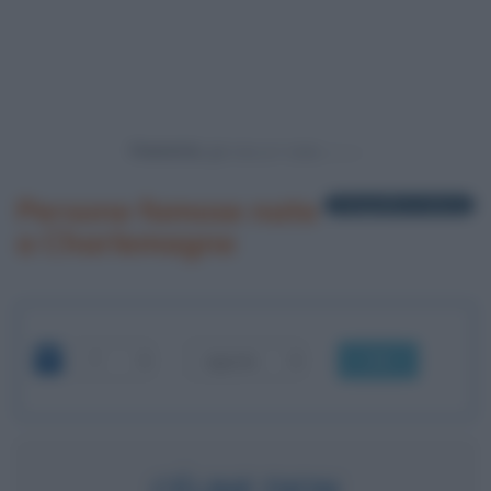
Powered by
Persone famose nate
1 biografia in elenco
a Charlemagne
OK
CÉLINE DION