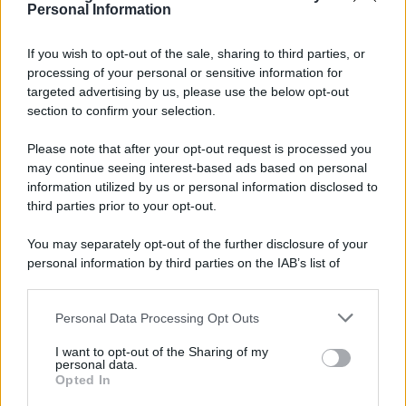
Personal Information
7 agosto 1974
If you wish to opt-out of the sale, sharing to third parties, or
processing of your personal or sensitive information for
52 ANNI FA
targeted advertising by us, please use the below opt-out
Camminando su una fune, Philippe Petit compie la
section to confirm your selection.
sua celebre traversata delle Twin Towers a New
Please note that after your opt-out request is processed you
York.
may continue seeing interest-based ads based on personal
LEGGI LA BIOGRAFIA
information utilized by us or personal information disclosed to
Philippe Petit
third parties prior to your opt-out.
You may separately opt-out of the further disclosure of your
personal information by third parties on the IAB’s list of
downstream participants.
Personal Data Processing Opt Outs
This information may also be disclosed by us to third parties
on the IAB’s List of Downstream Participants that may further
I want to opt-out of the Sharing of my
disclose it to other third parties.
personal data.
Opted In
Please note that this website/app uses one or more Google
RICEVI GLI AGGIORNAMENTI