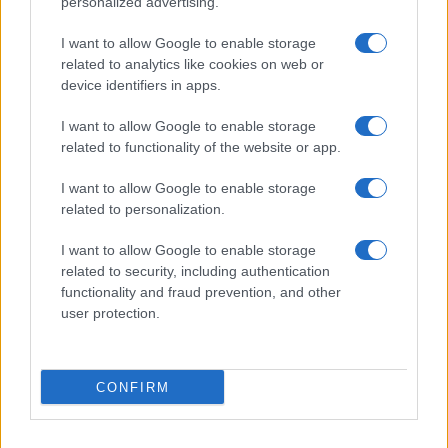
personalized advertising.
I want to allow Google to enable storage
related to analytics like cookies on web or
Biografie
Approfondimenti
device identifiers in apps.
Biografie di oggi
Mappa del sito
Biografie più visitate
Ricorrenze
I want to allow Google to enable storage
Indice dei nomi
Onomastico
related to functionality of the website or app.
Foto di personaggi famosi
Che giorno era?
Categorie
Che giorno sarà?
I want to allow Google to enable storage
Temi
Cultura
related to personalization.
Servizi
I want to allow Google to enable storage
Pubblica la tua biografia
related to security, including authentication
functionality and fraud prevention, and other
Privacy Policy
user protection.
Cookie Policy
Preferenze Privacy
Contatti
CONFIRM
Biografieonline.it © 2003-2025 • Riproduzione dei testi consentita citando la fonte
Creative Commons
come da Licenza
• Nota: come Affiliato Amazon, il sito
Pubblicità
ricava commissioni sugli acquisti idonei. •