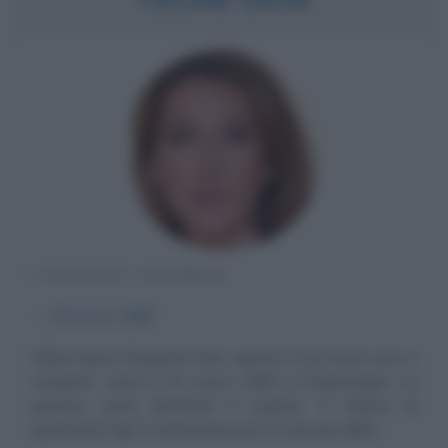
CANTANTE CANADESE
α
30 marzo
1968
Céline Marie Claudette Dion, questo il suo nome vero e
completo, nasce il 30 marzo 1968 a Charlemagne, un
paesino vicino Montréal in Québec. È l'ultima di
quattordici figli. È celeberrima per la canzone della...