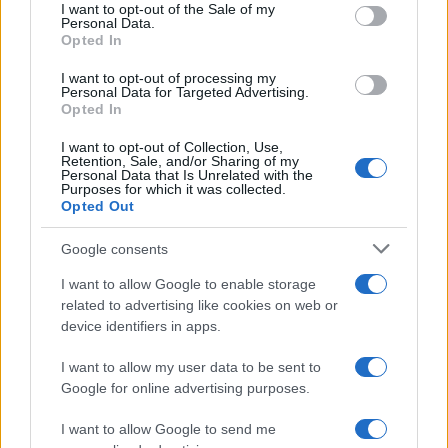
services and may gather and store information including but
I want to opt-out of the Sale of my
Personal Data.
not limited to your visit or usage behaviour. You may click to
Opted In
grant or deny consent to Google and its third-party tags to
Inserisci la tua migliore e-mail
use your data for below specified purposes in below Google
I want to opt-out of processing my
consent section.
Personal Data for Targeted Advertising.
E-mail
Opted In
OK
I want to opt-out of Collection, Use,
Retention, Sale, and/or Sharing of my
Personal Data that Is Unrelated with the
Purposes for which it was collected.
Opted Out
Google consents
I want to allow Google to enable storage
related to advertising like cookies on web or
device identifiers in apps.
I want to allow my user data to be sent to
Google for online advertising purposes.
I want to allow Google to send me