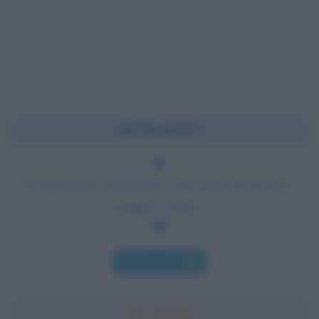
Chi l'ha detto?
È divertente combattere, ti dà qualcosa da fare,
mitiga la noia.
Chi l'ha detto