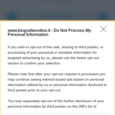
Accadde oggi
9 agosto 1945
www.biografieonline.it -
Do Not Process My
Personal Information
81 ANNI FA
If you wish to opt-out of the sale, sharing to third parties, or
Dopo l'attacco alla città giapponese di Hiroshima
processing of your personal or sensitive information for
avvenuto tre giorni prima, gli Stati Uniti sganciano
targeted advertising by us, please use the below opt-out
un'altra bomba atomica radendo al suolo la città di
section to confirm your selection.
Nagasaki.
Please note that after your opt-out request is processed you
LEGGI L'ARTICOLO
may continue seeing interest-based ads based on personal
Il bombardamento atomico di Hiroshima e
information utilized by us or personal information disclosed to
Nagasaki
third parties prior to your opt-out.
You may separately opt-out of the further disclosure of your
personal information by third parties on the IAB’s list of
downstream participants.