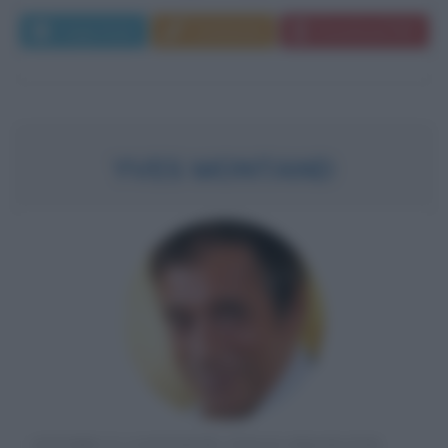
Leggi di più
Commenta
Download PDF
YVES MONTAND
ATTORE E CANTANTE ITALO-FRANCESE