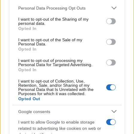
Personal Data Processing Opt Outs
This information may also be disclosed by us to third parties
on the IAB’s List of Downstream Participants that may further
I want to opt-out of the Sharing of my
disclose it to other third parties.
personal data.
Opted In
Please note that this website/app uses one or more Google
RICEVI GLI AGGIORNAMENTI
services and may gather and store information including but
I want to opt-out of the Sale of my
Personal Data.
not limited to your visit or usage behaviour. You may click to
Opted In
grant or deny consent to Google and its third-party tags to
Inserisci la tua migliore e-mail
use your data for below specified purposes in below Google
I want to opt-out of processing my
consent section.
Personal Data for Targeted Advertising.
E-mail
Opted In
OK
I want to opt-out of Collection, Use,
Retention, Sale, and/or Sharing of my
Personal Data that Is Unrelated with the
Purposes for which it was collected.
Opted Out
Google consents
I want to allow Google to enable storage
related to advertising like cookies on web or