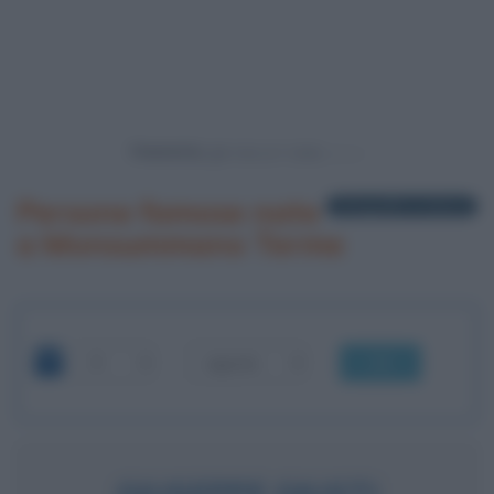
Powered by
Persone famose nate
2 biografie in elenco
a Monsummano Terme
OK
GIUSEPPE GIUSTI