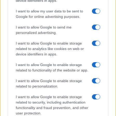
device identifiers in apps.
I want to allow my user data to be sent to
Google for online advertising purposes.
I want to allow Google to send me
personalized advertising.
I want to allow Google to enable storage
related to analytics like cookies on web or
Biografie
Approfondimenti
device identifiers in apps.
Biografie di oggi
Mappa del sito
Biografie più visitate
Ricorrenze
I want to allow Google to enable storage
Indice dei nomi
Onomastico
related to functionality of the website or app.
Foto di personaggi famosi
Che giorno era?
Categorie
Che giorno sarà?
I want to allow Google to enable storage
Temi
Cultura
related to personalization.
Servizi
I want to allow Google to enable storage
Pubblica la tua biografia
related to security, including authentication
functionality and fraud prevention, and other
Privacy Policy
user protection.
Cookie Policy