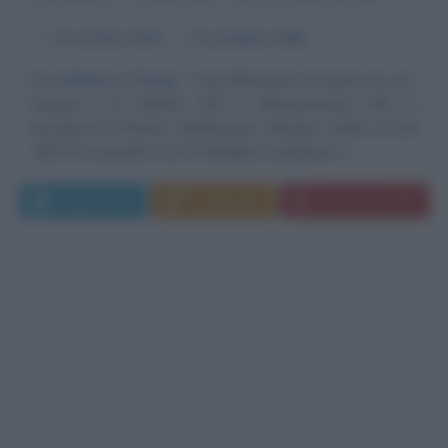
α
13 ottobre
1921
ω
9 novembre
1991
Un italiano a Parigi
Yves Montand, al secolo Ivo Livi,
nacque il 13 ottobre 1921 a Monsummano Alto, in
provincia di Pistoia. Italianissimo dunque, anche se nel
1924 fu costretto con la famiglia a emigrare a...
Leggi di più
Commenta
Download PDF