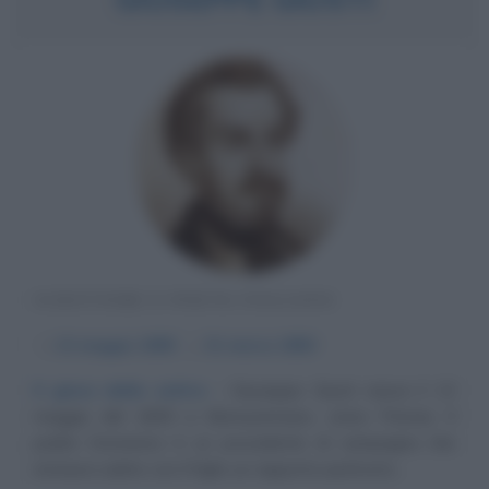
SCRITTORE E POETA ITALIANO
α
13 maggio
1809
ω
31 marzo
1850
Il gioco della satira
Giuseppe Giusti nasce il 13
maggio del 1809 a Monsummano, vicino Pistoia. Il
padre Domenico è un possidente di campagna che
instaura subito con il figlio un rapporto piuttosto...